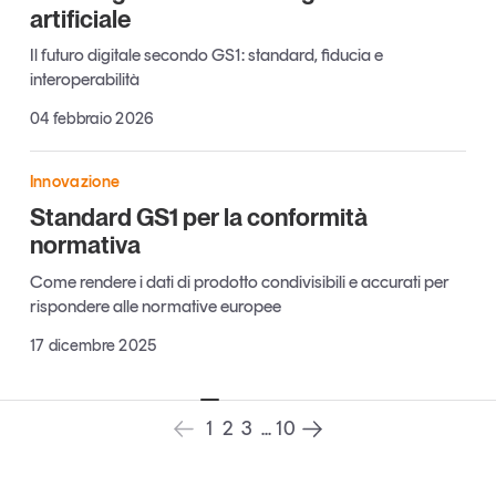
artificiale
Leggi il magazine
Il futuro digitale secondo GS1: standard, fiducia e
interoperabilità
04 febbraio 2026
Tendenze è il magazine di GS1 Italy che racconta in
Innovazione
modo indipendente il cambiamento e le sfide del largo
consumo e dell’economia a professionisti e
Standard GS1 per la conformità
consumatori
normativa
Come rendere i dati di prodotto condivisibili e accurati per
GS1 Italy
GS1 Italy
GS1 Italy
Tendenze
rispondere alle normative europee
GS1 Italy
17 dicembre 2025
1
2
3
...
10