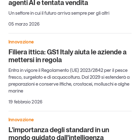
agenti AI e tentata vendita
Tendenze Journal
Un settore in cui il futuro arriva sempre per gli altri
La nostra newsletter nella tua email
05 marzo 2026
Iscriviti
Innovazione
Filiera ittica: GS1 Italy aiuta le aziende a
mettersi in regola
Entra in vigore il Regolamento (UE) 2023/2842 per il pesce
fresco, surgelato e di acquacoltura. Dal 2029 si estenderà a
preparazioni e conserve ittiche, crostacei, molluschi e alghe
marine
19 febbraio 2026
Innovazione
Un anno di
L'importanza degli standard in un
Tendenze
2026
mondo guidato dall'intelligenza