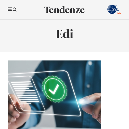
GS
Edi
Tendenze
Economia e consumi
Innovazione
Logistica
Retail e brand
Sostenibilità
Grandi temi
Magazine
Studi e ricerche