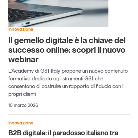
Articoli
Tutti gli studi e le ricerche
Opinioni
Dossier
Innovazione
Il Numero
Il gemello digitale è la chiave del
Interviste
successo online: scopri il nuovo
Comunicati stampa
webinar
Video
Podcast
L’Academy di GS1 Italy propone un nuovo contenuto
formativo dedicato agli strumenti GS1 che
consentono di costruire un rapporto di fiducia con i
Eventi e formazione
propri clienti
Tutti gli appuntamenti
10 marzo 2026
Chi siamo
Newsletter
Innovazione
Contatti
B2B digitale: il paradosso italiano tra