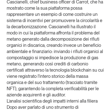
Cascianelli
, chief business officer di
Carrot
, che ha
Leggi il magazine
mostrato come la sua piattaforma possa
rappresentare un esempio di come costruire un
sistema di incentivi per promuovere la circolarità e
la decarbonizzazione. Cascianelli ha illustrato il
modo in cui la piattaforma affronta il problema del
Tendenze è il magazine di GS1 Italy che racconta in
metano generato dalla decomposizione dei rifiuti
modo indipendente il cambiamento e le sfide del largo
organici in discarica, creando invece un beneficio
consumo e dell’economia a professionisti e
consumatori
ambientale e finanziario: inviando i rifiuti organici al
compostaggio si impedisce la produzione di gas
GS1 Italy
GS1 Italy
GS1 Italy
Tendenze
metano, generando così crediti di carbonio
certificati attraverso la tecnologia blockchain su cui
GS1 Italy
viene registrato l'intero storico della massa
organica e del suo trattamento (tracciato tramite
NFT), garantendo la completa verificabilità per le
aziende acquirenti e gli auditor.
L’analisi scientifica degli impatti interni alla filiera
Dopo aver parlato di uno strumento di