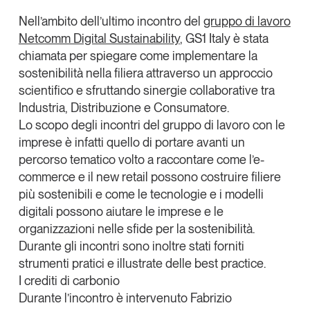
Tendenze Journal
Nell’ambito dell’ultimo incontro del
gruppo di lavoro
La nostra newsletter nella tua email
Netcomm Digital Sustainability
,
GS1 Italy
è stata
Iscriviti
chiamata per spiegare come implementare la
sostenibilità nella filiera attraverso un approccio
scientifico e sfruttando sinergie collaborative tra
Industria, Distribuzione e Consumatore.
Lo scopo degli incontri del gruppo di lavoro con le
imprese è infatti quello di portare avanti un
percorso tematico volto a raccontare come l’e-
commerce e il new retail possono costruire filiere
più sostenibili e come le tecnologie e i modelli
digitali possono aiutare le imprese e le
organizzazioni nelle sfide per la sostenibilità.
Durante gli incontri sono inoltre stati forniti
strumenti pratici e illustrate delle best practice.
Un anno di
I crediti di carbonio
Tendenze
2026
Durante l’incontro è intervenuto
Fabrizio