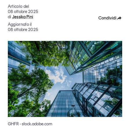
Articoli
Tutti gli studi e le ricerche
Articolo del
08 ottobre 2025
Opinioni
di
Jessika Pini
Condividi
Dossier
Aggiornato il
Facebook
08 ottobre 2025
Il Numero
Interviste
X
Comunicati stampa
Linkedin
Video
Copia Link
Podcast
Eventi e formazione
Tutti gli appuntamenti
Chi siamo
Newsletter
Contatti
GHFR - stock.adobe.com