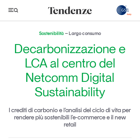
GS
Sostenibilità
Largo consumo
Tendenze
Decarbonizzazione e
Economia e consumi
LCA al centro del
Innovazione
Netcomm Digital
Logistica
Sustainability
Retail e brand
Sostenibilità
I crediti di carbonio e l’analisi del ciclo di vita per
Grandi temi
rendere più sostenibili l’e-commerce e il new
retail
Magazine
Studi e ricerche