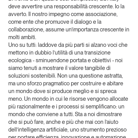
Tendenze Journal
deve avvertire una responsabilità crescente. Io la
avverto.
Il nostro impegno come associazione,
La nostra newsletter nella tua email
come ente che promuove il dialogo e la
Iscriviti
collaborazione, assume un’importanza crescente in
molti ambiti
.
Uno su tutti: laddove da più parti si alzano voci che
mettono in dubbio l’utilità di una transizione
ecologica - sminuendone portata e obiettivi - noi
siamo tenuti a mostrare il valore tangibile di
soluzioni sostenibili. Non una questione astratta,
ma uno sforzo pragmatico per costruire e abitare
un mondo dove si produce meglio e si spreca
meno. Un mondo in cui le risorse vengono allocate
più razionalmente e i processi si semplificano: un
mondo che conviene a tutti. Sta a noi dimostrare
che si può fare, anche e più che mai con l’aiuto
Un anno di
dell’intelligenza artificiale, uno strumento prezioso
Tendenze
2026
per portare efficienza, innovazione e automazione