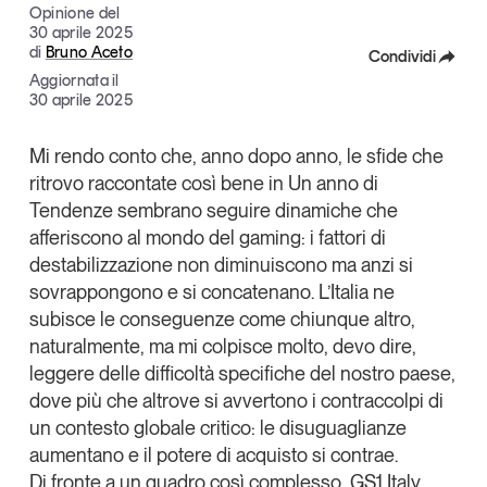
Opinione del
Articoli
Tutti gli studi e le ricerche
30 aprile 2025
Opinioni
di
Bruno Aceto
Condividi
Aggiornata il
Dossier
Facebook
30 aprile 2025
Il Numero
X
Interviste
Mi rendo conto che, anno dopo anno, le sfide che
Comunicati stampa
ritrovo raccontate così bene in
Un anno di
Linkedin
Video
Tendenze
sembrano seguire dinamiche che
Copia Link
afferiscono al mondo del gaming: i fattori di
Podcast
destabilizzazione non diminuiscono ma anzi si
sovrappongono e si concatenano. L’Italia ne
Eventi e formazione
subisce le conseguenze come chiunque altro,
Tutti gli appuntamenti
naturalmente, ma mi colpisce molto, devo dire,
leggere delle difficoltà specifiche del nostro paese,
dove più che altrove si avvertono i contraccolpi di
Chi siamo
Newsletter
un contesto globale critico: le disuguaglianze
Contatti
aumentano e il potere di acquisto si contrae.
Di fronte a un quadro così complesso,
GS1 Italy