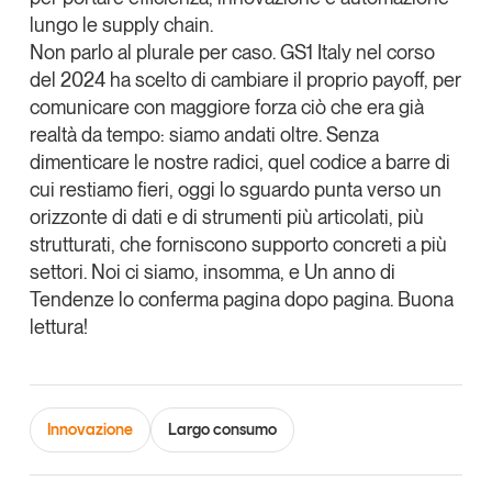
lungo le supply chain.
Leggi il magazine
Non parlo al plurale per caso.
GS1 Italy nel corso
del 2024 ha scelto di cambiare il proprio payoff
, per
comunicare con maggiore forza ciò che era già
realtà da tempo:
siamo andati oltre
. Senza
dimenticare le nostre radici, quel codice a barre di
Tendenze è il magazine di GS1 Italy che racconta in
modo indipendente il cambiamento e le sfide del largo
cui restiamo fieri, oggi lo sguardo punta verso un
consumo e dell’economia a professionisti e
orizzonte di dati e di strumenti più articolati, più
consumatori
strutturati, che forniscono supporto concreti a più
settori. Noi ci siamo, insomma, e Un anno di
GS1 Italy
GS1 Italy
GS1 Italy
Tendenze
Tendenze lo conferma pagina dopo pagina. Buona
GS1 Italy
lettura!
Innovazione
Largo consumo