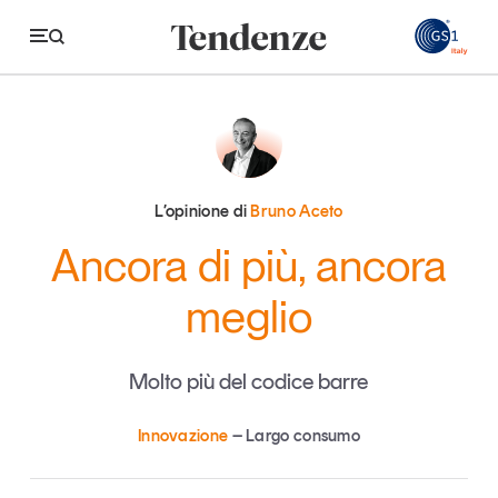
GS
Tendenze
Economia e consumi
L’opinione di
Bruno Aceto
Innovazione
Ancora di più, ancora
Logistica
meglio
Retail e brand
Sostenibilità
Molto più del codice barre
Grandi temi
Innovazione
Largo consumo
Magazine
Studi e ricerche