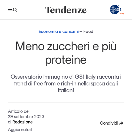
GS
Economia e consumi
Food
Tendenze
Meno zuccheri e più
Economia e consumi
proteine
Innovazione
Osservatorio Immagino di GS1 Italy racconta i
Logistica
trend di free from e rich-in nella spesa degli
Retail e brand
italiani
Sostenibilità
Grandi temi
Articolo del
29 settembre 2023
di
Redazione
Condividi
Magazine
Studi e ricerche
Aggiornato il