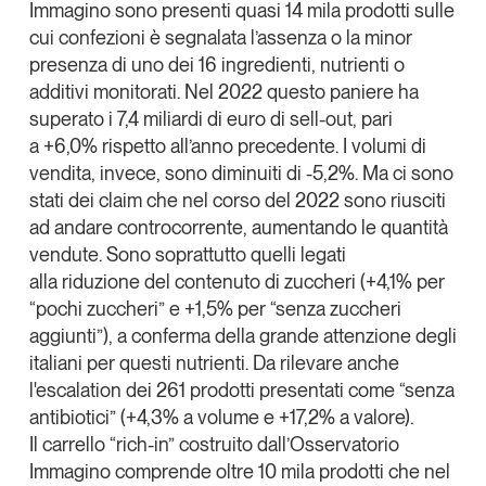
Immagino sono presenti
quasi 14 mila prodotti
sulle
Tendenze Journal
cui confezioni è segnalata l’assenza o la minor
La nostra newsletter nella tua email
presenza di uno dei
16 ingredienti, nutrienti o
Iscriviti
additivi
monitorati. Nel 2022 questo paniere ha
superato i
7,4 miliardi di euro di sell-out
, pari
a
+6,0%
rispetto all’anno precedente. I volumi di
vendita, invece, sono diminuiti di -5,2%. Ma ci sono
stati dei claim che nel corso del 2022 sono riusciti
ad andare controcorrente,
aumentando le quantità
vendute
. Sono soprattutto quelli legati
alla
riduzione del contenuto di zuccheri
(
+4,1% per
“pochi zuccheri” e +1,5% per “senza zuccheri
aggiunti”
), a conferma della grande attenzione degli
italiani per questi nutrienti. Da rilevare anche
l'escalation dei 261 prodotti presentati come
“senza
antibiotici” (+4,3% a volume e +17,2% a valore)
.
Un anno di
Il
carrello “rich-in”
costruito dall’Osservatorio
Tendenze
2026
Immagino comprende
oltre 10 mila prodotti
che nel