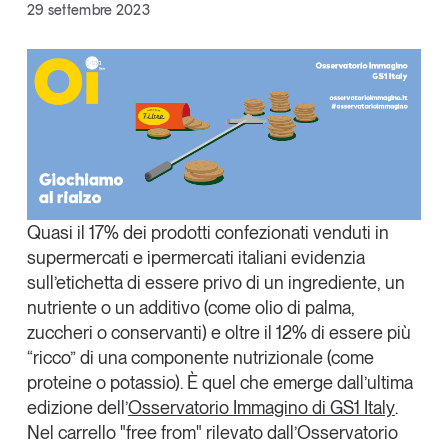
Facebook
29 settembre 2023
Articoli
Tutti gli studi e le ricerche
X
Opinioni
Dossier
Linkedin
Il Numero
Copia Link
Interviste
Comunicati stampa
Video
Podcast
Quasi il 17% dei prodotti confezionati venduti in
supermercati e ipermercati italiani
evidenzia
sull’etichetta di essere privo di un ingrediente, un
Eventi e formazione
nutriente o un additivo (come olio di palma,
Tutti gli appuntamenti
zuccheri o conservanti) e
oltre il 12%
di essere più
“ricco” di una componente nutrizionale (come
Chi siamo
Newsletter
proteine o potassio). È quel che emerge dall’ultima
edizione dell’
Osservatorio Immagino di GS1 Italy
.
Contatti
Nel
carrello "free from"
rilevato dall’Osservatorio