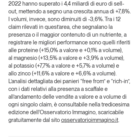
2022 hanno superato i
4,4 miliardi di euro
di sell-
Leggi il magazine
out, mettendo a segno una crescita annua di
+7,8%
.
I volumi, invece, sono diminuiti di -3,6%. Tra i
12
claim
rilevati in quest’area, che segnalano la
presenza o il maggior contenuto di un nutriente, a
registrare le migliori performance sono quelli riferiti
Tendenze è il magazine di GS1 Italy che racconta in
alle
proteine (+15,0% a valore e +0,1% a volume)
,
modo indipendente il cambiamento e le sfide del largo
al
magnesio
(+13,5% a valore e +3,9% a volume),
consumo e dell’economia a professionisti e
consumatori
al
potassio
(+7,7% a valore e +5,7% a volume) e
allo
zinco
(+11,6% a valore e +6,6% a volume).
GS1 Italy
GS1 Italy
GS1 Italy
Tendenze
L’analisi dettagliata dei panieri “free from” e “rich-in”,
con i dati relativi alla presenza a scaffale e
GS1 Italy
all’andamento delle vendite a valore e a volume di
ogni singolo claim, è consultabile nella tredicesima
edizione dell'Osservatorio Immagino,
scaricabile
gratuitamente
dal sito
osservatorioimmagino.it
.