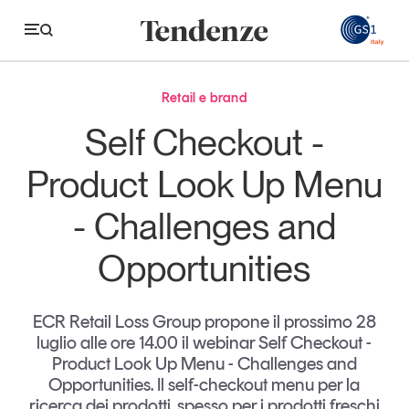
GS
Retail e brand
Tendenze
Self Checkout -
Economia e consumi
Product Look Up Menu
Innovazione
- Challenges and
Logistica
Opportunities
Retail e brand
Sostenibilità
ECR Retail Loss Group propone il prossimo 28
Grandi temi
luglio alle ore 14.00 il webinar Self Checkout -
Product Look Up Menu - Challenges and
Opportunities. Il self-checkout menu per la
Magazine
Studi e ricerche
ricerca dei prodotti, spesso per i prodotti freschi