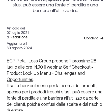
sfusi, può essere una fonte di perdita e una
Articoli
Tutti gli studi e le ricerche
barriera all’utilizzo da...
Opinioni
Dossier
Il Numero
Articolo del
07 luglio 2021
Interviste
di
Redazione
Condividi
Comunicati stampa
Aggiornato il
Video
Facebook
30 agosto 2024
Podcast
X
ECR Retail Loss Group
propone il prossimo
28
luglio alle ore 14.00
il
webinar
Self Checkout -
Linkedin
Eventi e formazione
Product Look Up Menu - Challenges and
Copia Link
Tutti gli appuntamenti
Opportunities
.
Il self-checkout menu per la ricerca dei prodotti,
spesso per i prodotti freschi sfusi, può essere una
Chi siamo
Newsletter
fonte di perdita e una barriera all’utilizzo da parte
Contatti
dei clienti, poiché confusi dalle scelte e dal rischio
di errore.