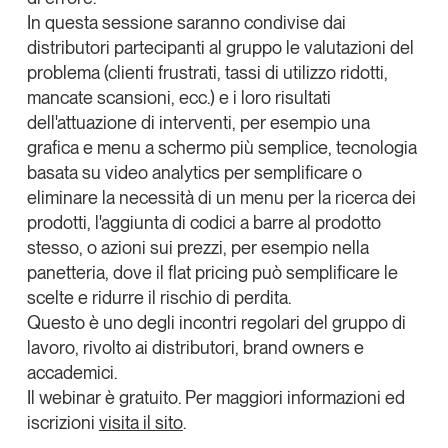
Tendenze Journal
In questa sessione saranno condivise dai
La nostra newsletter nella tua email
distributori partecipanti al gruppo le valutazioni del
problema (clienti frustrati, tassi di utilizzo ridotti,
Iscriviti
mancate scansioni, ecc.) e i loro risultati
dell'attuazione di interventi, per esempio una
grafica e menu a schermo più semplice, tecnologia
basata su video analytics per semplificare o
eliminare la necessità di un menu per la ricerca dei
prodotti, l'aggiunta di codici a barre al prodotto
stesso, o azioni sui prezzi, per esempio nella
panetteria, dove il flat pricing può semplificare le
scelte e ridurre il rischio di perdita.
Questo è uno degli incontri regolari del gruppo di
lavoro, rivolto ai distributori, brand owners e
accademici.
Un anno di
Il webinar è gratuito.
Per maggiori informazioni ed
Tendenze
2026
iscrizioni
visita il sito
.