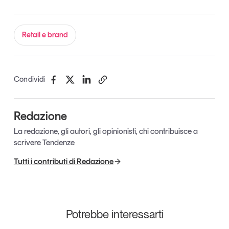
Leggi il magazine
Retail e brand
Tendenze è il magazine di GS1 Italy che racconta in
Condividi
modo indipendente il cambiamento e le sfide del largo
consumo e dell’economia a professionisti e
consumatori
Redazione
La redazione, gli autori, gli opinionisti, chi contribuisce a
GS1 Italy
GS1 Italy
GS1 Italy
Tendenze
scrivere Tendenze
GS1 Italy
Tutti i contributi di Redazione
Potrebbe interessarti