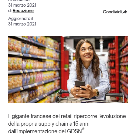
31 marzo 2021
Articoli
Tutti gli studi e le ricerche
di
Redazione
Condividi
Opinioni
Aggiornato il
Dossier
Facebook
31 marzo 2021
Il Numero
X
Interviste
Linkedin
Comunicati stampa
Video
Copia Link
Podcast
Eventi e formazione
Tutti gli appuntamenti
Chi siamo
Newsletter
Il gigante francese del retail ripercorre l’evoluzione
della propria supply chain a 15 anni
Contatti
®
dall'implementazione del GDSN