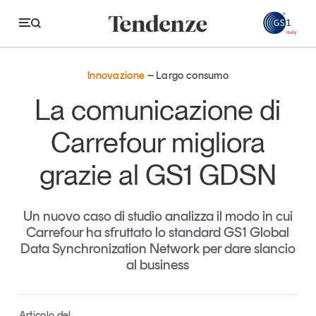
GS
Innovazione
Largo consumo
Tendenze
La comunicazione di
Economia e consumi
Carrefour migliora
Innovazione
grazie al GS1 GDSN
Logistica
Retail e brand
Un nuovo caso di studio analizza il modo in cui
Carrefour ha sfruttato lo standard GS1 Global
Sostenibilità
Data Synchronization Network per dare slancio
Grandi temi
al business
Magazine
Studi e ricerche
Articolo del