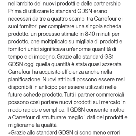
nell’ambito dei nuovi prodotti e delle partnership
Leggi il magazine
Prima di utilizzare lo standard GDSN erano
necessari da tre a quattro scambi tra Carrefour e i
suoi fornitori per completare una singola scheda
prodotto: un processo stimato in 8-10 minuti per
prodotto, che moltiplicato su migliaia di prodotti e
Tendenze è il magazine di GS1 Italy che racconta in
fornitori unici significava un’enorme quantità di
modo indipendente il cambiamento e le sfide del largo
tempo e di impegno. Grazie allo standard GS1
consumo e dell’economia a professionisti e
consumatori
GDSN oggi quella quantità è stata quasi azzerata.
Carrefour ha acquisito
efficienza anche nella
GS1 Italy
GS1 Italy
GS1 Italy
Tendenze
pianificazione
. Nuovi attributi possono essere resi
GS1 Italy
disponibili in anticipo per essere utilizzati nelle
future schede prodotto. Tutti i partner commerciali
possono così portare nuovi prodotti sul mercato in
modo rapido e semplice. Il GDSN consente inoltre
a Carrefour di strutturare meglio i dati dei prodotti e
migliorarne la qualità.
«Grazie allo standard GDSN ci sono meno errori