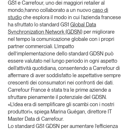
GS1 e Carrefour
, uno dei maggiori retailer al
Tendenze Journal
mondo,hanno collaborato a un nuovo
caso di
La nostra newsletter nella tua email
studio
che esplora il modo in cui l’azienda francese
Iscriviti
ha sfruttato lo standard GS1
Global Data
Synchronization Network (GDSN)
per
migliorare
nel tempo la comunicazione globale con i propri
partner commerciali
. L’impatto
dell’implementazione dello standard GDSN può
essere valutato nel lungo periodo in ogni aspetto
dell’attività quotidiana, consentendo a Carrefour di
affermare di aver soddisfatto le aspettative sempre
crescenti dei consumatori nei confronti dei dati.
Carrefour France è stata tra le prime aziende a
sfruttare pienamente il potenziale del GDSN.
«L’idea era di semplificare gli scambi con i nostri
produttori», spiega
Marina Guégan
, direttore IT
Un anno di
Master Data di Carrefour.
Tendenze
2026
Lo standard GS1 GDSN per aumentare l’efficienza