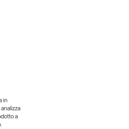
a in
 analizza
odotto a
.