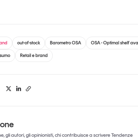
rand
out-of-stock
Barometro OSA
OSA - Optimal shelf avai
nsumo
Retail e brand
ione
, gli autori, gli opinionisti, chi contribuisce a scrivere Tendenze