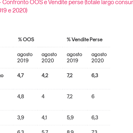
– Confronto OOS e Vendite perse (totale largo consu
019 e 2020)
% OOS
% Vendite Perse
agosto
agosto
agosto
agosto
2019
2020
2019
2020
go
4,7
4,2
7,2
6,3
4,8
4
7,2
6
3,9
4,1
5,9
6,3
6,3
5,7
8,9
7,3