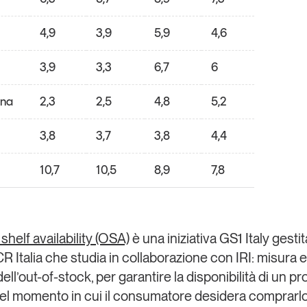
4,9
3,9
5,9
4,6
3,9
3,3
6,7
6
ona
2,3
2,5
4,8
5,2
3,8
3,7
3,8
4,4
10,7
10,5
8,9
7,8
shelf availability (OSA)
è una iniziativa GS1 Italy gestit
R Italia che studia in collaborazione con IRI: misura e
ell’out-of-stock, per garantire la disponibilità di un pr
nel momento in cui il consumatore desidera comprarlo