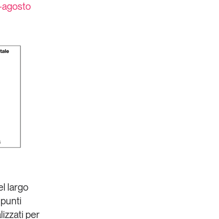
o-agosto
l largo
 punti
izzati per