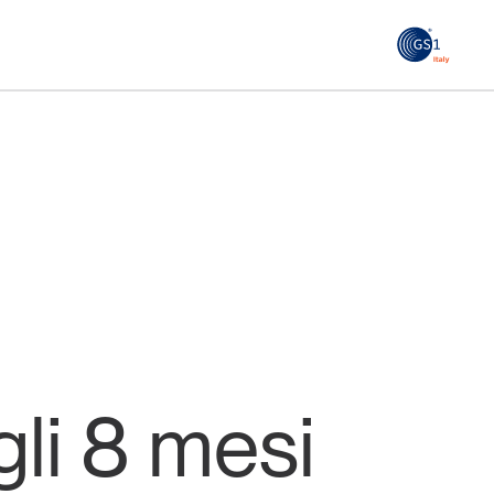
GS1
ità
Tendenze Journal
 le
La nostra newsletter nella tua email
Iscriviti
gli 8 mesi