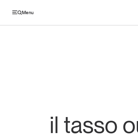
Menu
Ec
Economia e consumi
Innovazione
Logistica
il tasso 
Retail e brand
Sostenibilità