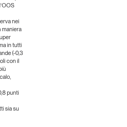
e l’OOS
serva nei
in maniera
super
a in tutti
vande (-0,3
li con il
più
calo,
0,8 punti
i sia su