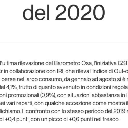
del 2020
Eventi e formazione
Tutti gli
appuntamenti
Chi siamo
Newsletter
modo
Contatti
sumo e
’ultima rilevazione del
Barometro Osa
, l’iniziativa
GS1 
cr
in collaborazione con
IRI
, che rileva l’indice di Out
Italy
e perse nel largo consumo, da gennaio ad agosto si è 
el 4,1%
, frutto di quanto avvenuto in condizioni regola
ioni promozionali (0,9%), con situazioni abbastanza in 
nei vari reparti, con qualche eccezione come mostra il
ichiamo. Il confronto con lo stesso periodo del 2019
i +0,4 punti, con un picco di +0,6 punti nel fresco.