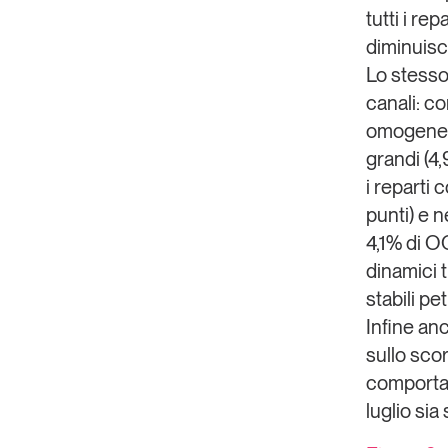
tutti i r
diminuisce
Lo stesso
canali: co
omogenea i
grandi (4,
i reparti 
punti) e n
4,1% di O
dinamici 
stabili pe
Infine anc
sullo scor
comportam
luglio sia