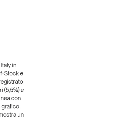
Un anno di
Tendenze
2026
Italy in
-of-Stock e
Leggi il magazine
registrato
ri (5,5%) e
linea con
 grafico
 mostra un