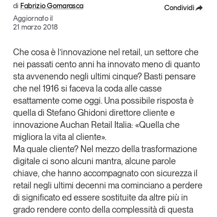
di
Fabrizio Gomarasca
Condividi
Articoli
Tutti gli studi e le ricerche
Aggiornato il
Opinioni
Facebook
21 marzo 2018
Dossier
X
Il Numero
Che cosa è l’innovazione nel retail
, un settore che
nei passati cento anni ha innovato meno di quanto
Linkedin
Interviste
sta avvenendo negli ultimi cinque? Basti pensare
Comunicati stampa
Copia Link
che nel 1916 si faceva la coda alle casse
Video
esattamente come oggi. Una possibile risposta è
Podcast
quella di
Stefano Ghidoni
direttore cliente e
innovazione
Auchan Retail Italia
:
«Quella che
migliora la vita al cliente».
Eventi e formazione
Ma quale cliente? Nel mezzo della trasformazione
Tutti gli appuntamenti
digitale ci sono alcuni mantra, alcune parole
chiave, che hanno accompagnato con sicurezza il
Chi siamo
Newsletter
retail negli ultimi decenni ma cominciano a perdere
di significato ed essere sostituite da altre più in
Contatti
grado rendere conto della complessità di questa