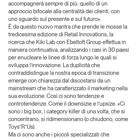
accompagnerà sempre di più: quello di un
Leggi il magazine
approccio bifocale alla centralità dei clienti, con
uno sguardo sul presente e sul futuro
».
È da questo nuovo mantra che prende le mosse la
tredicesima edizione di
Retail Innovations
, la
ricerca che Kiki Lab con Ebeltoft Group effettua in
Tendenze è il magazine di GS1 Italy che racconta in
maniera continuativa, analizzando i casi in 30 paesi
modo indipendente il cambiamento e le sfide del largo
per enucleare le linee di forza lungo le quali si
consumo e dell’economia a professionisti e
consumatori
sviluppa l’innovazione. La duplicità che
contraddistingue la nostra epoca di transizione
GS1 Italy
GS1 Italy
GS1 Italy
Tendenze
emerge con chiarezza dal discostarsi da un
mainstream
che ha caratterizzato il marketing nella
GS1 Italy
sua evoluzione. Così
ci sono tendenze e
controtendenze
. Come il
downsizie
e
l’upsize
. «Ci
sono i
big box
, i
category killer
di una volta, che si
concentrano, si ridimensionano (o chiudono, come
Toys”R”Us
).
Ma ci sono anche
i piccoli specializzati che