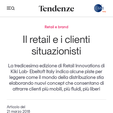
GS
Retail e brand
Tendenze
Il retail e i clienti
Economia e consumi
situazionisti
Innovazione
La tredicesima edizione di Retail Innovations di
Logistica
Kiki Lab- Ebeltoft Italy indica alcune piste per
Retail e brand
leggere come il mondo della distribuzione stia
elaborando nuovi concept che consentano di
Sostenibilità
attrarre clienti più mobili, più fluidi, più liberi
Grandi temi
Articolo del
Magazine
Studi e ricerche
21 marzo 2018