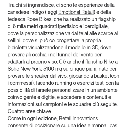
Tra chi si ingrandisce, ci sono le esperienze della
canadese
Indigo
(leggi
Emotional Retail
) e della
tedesca
Rose Bikes
, che ha realizzato un
flagship
di 6 mila metri quadrati iperfisico e iperdigitale,
dove la personalizzazione va dai telai alle scarpe ai
sellini, dove si può
co-progettare la propria
bicicletta
visualizzandone il modello in 3D, dove
provare gli occhiali nel tunnel del vento per
adattarli al proprio viso. C’è anche il flagship
Nike
a
Soho New York: 5100 mq su cinque piani, nato per
provare le
sneaker
dal vivo, giocando a basket (con
i commessi), facendo
running
o esercizi test, con la
possibilità di farsele personalizzare in un ambiente
coinvolgente e digitle, e accedere a contenuti e
informazioni sui campioni e le squadre più seguite.
Quattro aree chiave
Come in ogni edizione, Retail Innovations
consente di posizionare su una ideale mappa i casi