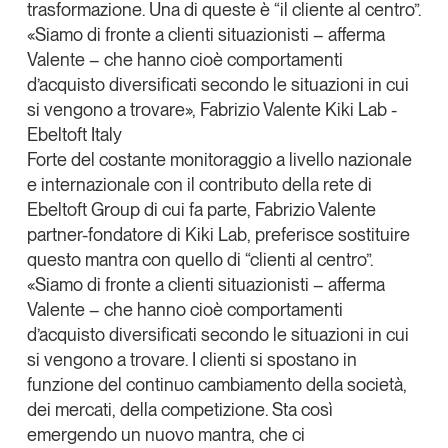
trasformazione. Una di queste è “il cliente al centro”.
Tendenze Journal
«Siamo di fronte a
clienti situazionisti
– afferma
La nostra newsletter nella tua email
Valente – che hanno cioè comportamenti
Iscriviti
d’acquisto diversificati secondo le situazioni in cui
si vengono a trovare», Fabrizio Valente Kiki Lab -
Ebeltoft Italy
Forte del costante monitoraggio a livello nazionale
e internazionale con il contributo della rete di
Ebeltoft Group
di cui fa parte, Fabrizio Valente
partner-fondatore di
Kiki Lab
, preferisce sostituire
questo mantra con quello di “
clienti al centro
”.
«Siamo di fronte a
clienti situazionisti
– afferma
Valente – che hanno cioè comportamenti
d’acquisto diversificati secondo le situazioni in cui
si vengono a trovare. I clienti si spostano in
funzione del continuo cambiamento della società,
Un anno di
dei mercati, della competizione. Sta così
Tendenze
2026
emergendo un nuovo mantra, che ci