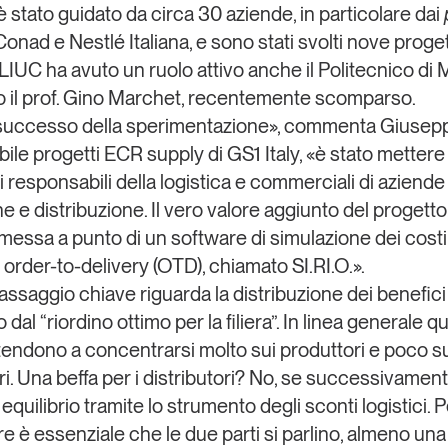
è stato guidato da circa 30 aziende, in particolare dai
Conad
e
Nestlé Italiana
, e sono stati svolti
nove progett
 LIUC ha avuto un ruolo attivo anche il Politecnico di 
o il prof. Gino Marchet, recentemente scomparso.
 successo della sperimentazione», commenta
Giusepp
ile progetti ECR supply di GS1 Italy, «è stato mettere
i responsabili della logistica e commerciali di aziende 
 e distribuzione. Il vero valore aggiunto del progetto, 
a messa a punto di un software di simulazione dei costi
order-to-delivery (OTD), chiamato SI.RI.O.».
passaggio chiave riguarda la distribuzione dei benefici
dal “riordino ottimo per la filiera”. In linea generale q
tendono a concentrarsi molto sui produttori e poco s
ri. Una beffa per i distributori? No, se successivament
quilibrio tramite lo strumento degli sconti logistici
. 
are
è essenziale che le due parti si parlino, almeno una