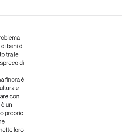
problema
 di beni di
Un anno di
o tra le
Tendenze
2026
spreco di
Leggi il magazine
a finora è
culturale
duare con
i è un
to proprio
he
mette loro