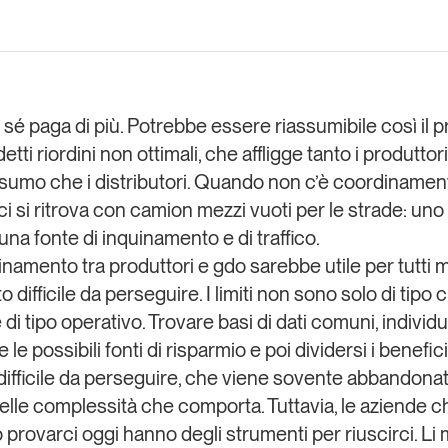
Eventi e formazione
Tutti gli
appuntamenti
 sé paga di più.
Potrebbe essere riassumibile così il 
etti riordini non ottimali, che affligge tanto i produttori
Chi siamo
Newsletter
modo
sumo che i distributori. Quando non c’è coordinament
Contatti
sumo e
ci si ritrova con camion mezzi vuoti per le strade:
uno 
una fonte di inquinamento e di traffico
.
namento tra produttori e gdo sarebbe utile per tutti m
Italy
o difficile da perseguire.
I limiti non sono solo di tipo 
di tipo operativo
. Trovare basi di dati comuni, indivi
 le possibili fonti di risparmio e poi dividersi i benefic
 difficile da perseguire, che viene sovente abbandona
elle complessità che comporta. Tuttavia, le aziende c
 provarci oggi hanno degli strumenti per riuscirci. Li 