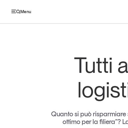
Menu
Ec
Tutti 
Economia e consumi
logist
Innovazione
Logistica
Retail e brand
Quanto si può risparmiare s
ottimo per la filiera”?
Sostenibilità