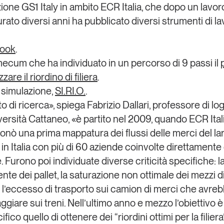
zione
GS1 Italy
in ambito
ECR Italia
, che dopo un lavor
rato diversi anni ha pubblicato diversi strumenti di l
book
.
cum che ha individuato in un percorso di 9 passi il
zare il riordino di filiera
.
i simulazione,
SI.RI.O.
.
to di ricerca», spiega
Fabrizio Dallari
, professore di log
ersità Cattaneo, «è partito nel 2009, quando ECR Ital
onò una prima
mappatura dei flussi delle merci del la
n Italia
con più di 60 aziende coinvolte direttamente 
. Furono poi individuate diverse criticità specifiche: 
ente dei pallet, la saturazione non ottimale dei mezzi d
, l’eccesso di trasporto sui camion di merci che avre
ggiare sui treni. Nell’ultimo anno e mezzo l’obiettivo è
ifico quello di ottenere dei “
riordini ottimi per la filiera