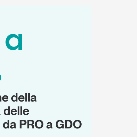
 a
%
ne della
 delle
 da PRO a GDO