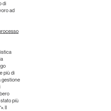
o di
avoro ad
processo
istica
ia
rgo
e più di
la gestione
i
bbero
 stato più
”». Il