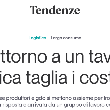
onomia e consumi
Innovazione
Logistica
Retail e brand
Sostenibil
Tendenze
Magazine
Studi e ricerche
Logistica
Largo consumo
Articoli
Tutti gli studi e
attorno a un tav
ricerche
Opinioni
Dossier
Il Numero
ica taglia i cos
Interviste
Comunicati stampa
Video
Podcast
e produttori e gdo si mettono assieme per trov
 La risposta è arrivata da un gruppo di lavoro 