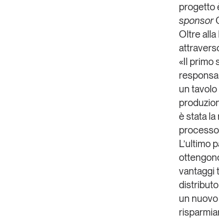
progetto 
sponsor
Oltre alla
attravers
«Il primo
responsab
un tavolo 
produzione
è stata l
processo 
L’ultimo 
ottengono 
vantaggi 
distributo
un nuovo e
risparmi