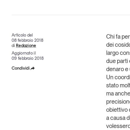
Grandi temi
Articolo del
Chi fa per
08 febbraio 2018
dei cosidd
di
Redazione
Tendenze è il magazine di GS1 Italy che racconta in 
largo con
Aggiornato il
indipendente il cambiamento e le sfide del largo con
09 febbraio 2018
due parti 
dell’economia a professionisti e consumatori
Condividi
denaro e 
Un coordi
Facebook
GS1 Italy
GS1 Italy
GS1 Italy
Tendenze
GS1 
stato molt
X
ma anche 
precisione
Linkedin
obiettivo
Copia Link
a causa d
volessero