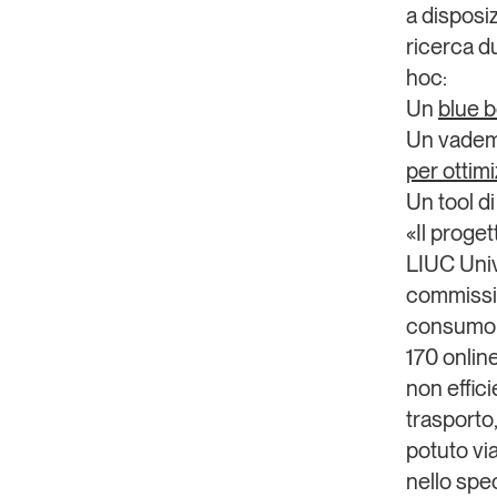
a disposi
ricerca du
hoc:
Un
blue 
Un vademe
per ottimiz
Un tool d
«Il proget
LIUC Univ
commissi
consumo i
170 online
non effici
trasporto
potuto via
nello spec