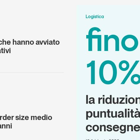
Logistica
fino
 che hanno avviato
tivi
10
la riduzio
puntualità
rder size medio
consegne
anni