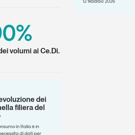
12 febbraio 2026
 90%
ei volumi ai Ce.Di.
evoluzione dei
nella filiera del
o
onsumo in Italia è in
ecessita di dati per