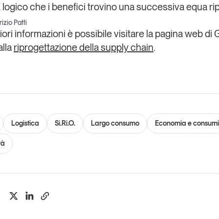
È logico che i benefici trovino una successiva equa rip
izio Patti
ri informazioni è possibile visitare la pagina web di G
alla
riprogettazione della supply chain
.
Logistica
Si.Ri.O.
Largo consumo
Economia e consumi
tà