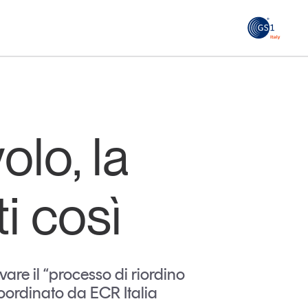
GS1
ità
Tendenze Journal
 le
La nostra newsletter nella tua email
olo, la
Iscriviti
ti così
are il “processo di riordino
coordinato da ECR Italia