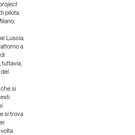
project
i pilota
.
Milano,
e Luscia
,
 attorno a
di
tuttavia,
 del
 che si
uesti
ui
e si trova
Per
 volta