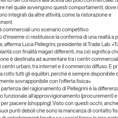
mento dei consumi alla scelta del polo commerciale, d
re nel quale avvengono questi comportamenti, dove i
no integrati da altre attività, come la ristorazione e
inment.
tà commerciali uno scenario competitivo
o d’insieme ci restituisce la conferma di una realtà a p
le, afferma
Luca Pellegrini
, presidente di Trade Lab: «T
olarità con finalità magari differenti, ma ciò significa ch
one è destinata ad aumentare tra i centri commerciali
 centri urbani, tra internet e il commercio diffuso. E p
a rotto tutti gli equilibri, perché è sempre disponibile 
ente sovrapponibile con l’offerta fisica».
i partenza del ragionamento di Pellegrini è la differenza
to funzionale
all’approvvigionamento
(procurement) e
o per
piacere
(shopping). Visto con questi occhi, anche
suoi punti deboli che sono la mancanza di contatto fisi