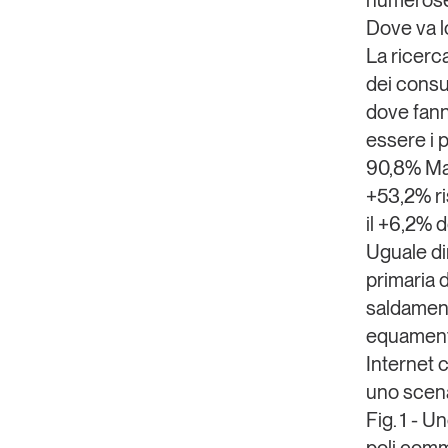
numerose 
Dove va l
La
ricerc
dei consu
dove fanno
essere i 
90,8% Ma è
+53,2% ri
il +6,2% d
Uguale din
primaria d
saldament
equament
Internet 
uno scena
Fig. 1 - 