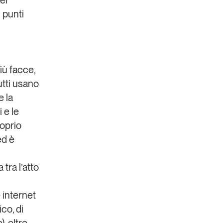
el
 punti
iù facce,
utti usano
e la
 e le
roprio
ed è
 tra l’atto
 internet
co, di