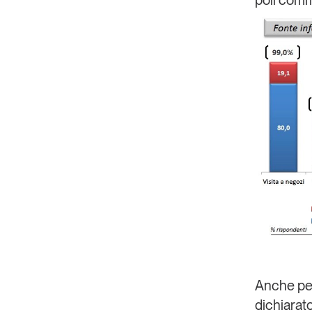
poli comm
Anche per 
dichiarato