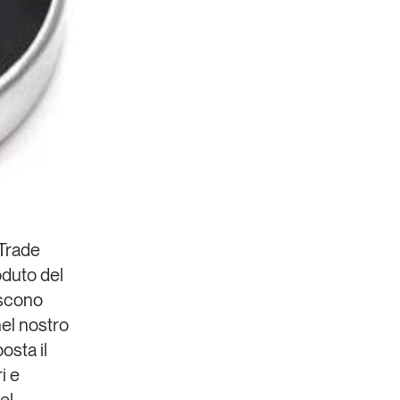
Trade
oduto del
iscono
nel nostro
osta il
i e