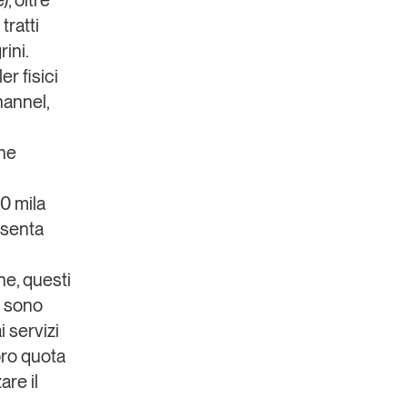
), oltre
tratti
rini.
r fisici
hannel,
che
0 mila
esenta
ne, questi
e sono
 servizi
ro quota
are il