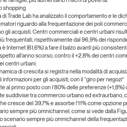
le famiglie, più aumentano i rischi di povertà.
o shopping
a di Trade Lab
ha analizzato il comportamento e le dich
matori riguardo alla frequentazione dei poli commerci
 gli acquisti. Centri commerciali e centri urbani risu
più frequentati, rispettivamente dal 96,9% dei risponde
 Internet (61,6%) a fare il balzo avanti più consisten
spetto all’anno scorso, contro il +2,8% dei centri com
ei centri urbani.
amica di crescita si registra nella modalità di acquis
i informazioni per gli acquisti, con il “
giro per negozi
”
e al primo posto con l’80% delle preferenze (+1,8%) 
e suddivise tra commercio urbano ed extraurbano, 
che cresce del 39,7% e assorbe l’11% come opzione pr
rio sempre più omnichannel, come si vede dalla Figu
Uno scenario sempre più omnichannel della frequentaz