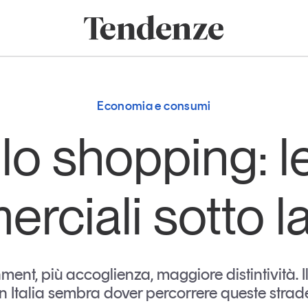
onomia e consumi
Innovazione
Logistica
Retail e brand
Sostenibil
Tendenze
Magazine
Studi e ricerche
Economia e consumi
Articoli
Tutti gli studi e
lo shopping: le
ricerche
Opinioni
Dossier
Il Numero
rciali sotto la
Interviste
Comunicati stampa
Video
Podcast
ment, più accoglienza, maggiore distintività. I
in Italia sembra dover percorrere queste strad