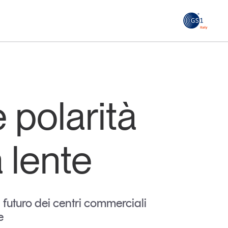
GS1
ità
Tendenze Journal
 le
La nostra newsletter nella tua email
 polarità
Iscriviti
 lente
l futuro dei centri commerciali
e