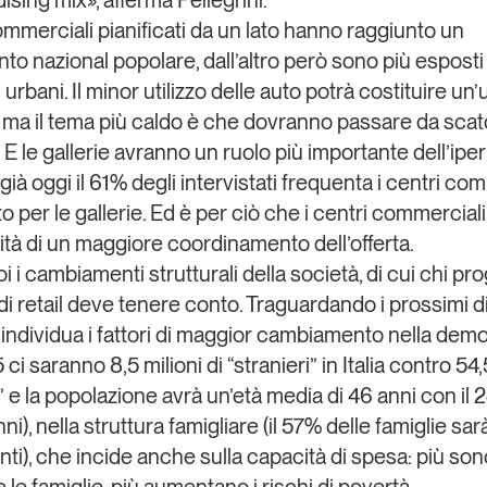
sing mix», afferma Pellegrini.
commerciali pianificati da un lato hanno raggiunto un
o nazional popolare, dall’altro però sono più esposti 
i urbani. Il minor utilizzo delle auto potrà costituire un’
 ma il tema più caldo è che dovranno passare da scat
 E le gallerie avranno un ruolo più importante dell’ipe
già oggi il 61% degli intervistati frequenta i centri co
o per le gallerie. Ed è per ciò che i centri commercial
ità di un maggiore coordinamento dell’offerta.
i i cambiamenti strutturali della società, di cui chi 
à di retail deve tenere conto. Traguardando i prossimi d
i individua i fattori di maggior cambiamento nella dem
 ci saranno 8,5 milioni di “stranieri” in Italia contro 54,
ni” e la popolazione avrà un’età media di 46 anni con il 
i), nella struttura famigliare (il 57% delle famiglie sarà
i), che incide anche sulla capacità di spesa: più son