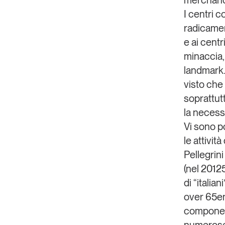
merchandi
I centri 
radicament
e ai centr
minaccia,
landmark.
visto che 
soprattutt
la necess
Vi sono po
le attivit
Pellegrin
(nel 20125
di “italia
over 65enn
component