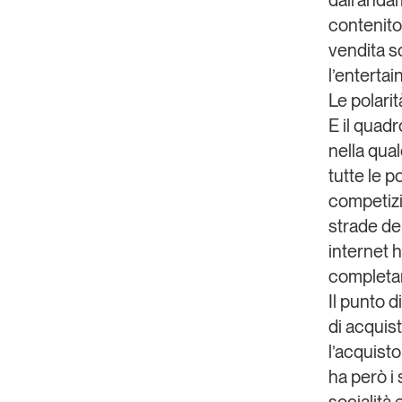
dall’anda
contenito
vendita so
l’enterta
Le polari
E il quadr
nella qua
tutte le p
competizi
strade dei
internet h
completam
Il punto d
di acquis
l’acquist
ha però i 