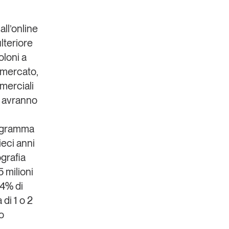
all’online
ulteriore
oloni a
rmercato,
mmerciali
i avranno
programma
ieci anni
ografia
5 milioni
24% di
 di 1 o 2
o