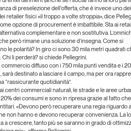
e di entertainment (anche se i social fanno la loro parte
nza di preselezione dell’offerta, che è invece uno dei 
dei retailer fisici «il troppo a volte stroppia», dice Pelleg
ome opzione di procurement è imbattibile. Sta ai retaile
n’alternativa complementare e non sostitutiva. L’omnic
che però rimane una soluzione d’insegna. Come si
o le polarità? In giro ci sono
30 mila metri quadrati 
 Chi li perderà?
si chiede Pellegrini.
 commercio diffuso con i 750 mila punti vendita e i 20
, sarà destinato a lasciare il campo, ma per ora rappr
a “
rassicurante quotidianità
”.
i centri commerciali naturali, le strade e le aree urba
l 20% dei consumi e sono in ripresa grazie al fatto ch
entitari. «Devono però recuperare una regia riguardo ai
he non hanno e devono recuperar convenienza. La lo
a a crescere, tanto più se saranno in grado di ottimizz