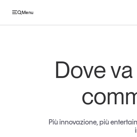
Menu
Ec
Dove va 
Economia e consumi
comme
Innovazione
Logistica
Retail e brand
Più innovazione, più entertain
Sostenibilità