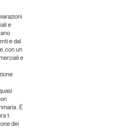
iarazioni
ali e
ltano
nti e dal
te, con un
merciali e
izione
quasi
con
imaria . È
ra 1.
ione dei