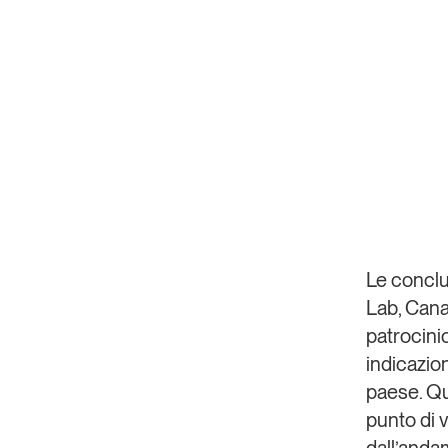
Le conclu
Lab
,
Cana
patrocini
indicazion
paese. Qu
punto di 