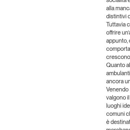
socialità 
alla manca
distintivi 
Tuttavia c
offrire u
appunto, 
comportan
crescono.
Quanto al
ambulanti
ancora un
Venendo a
valgono i
luoghi id
comuni c
è destinat