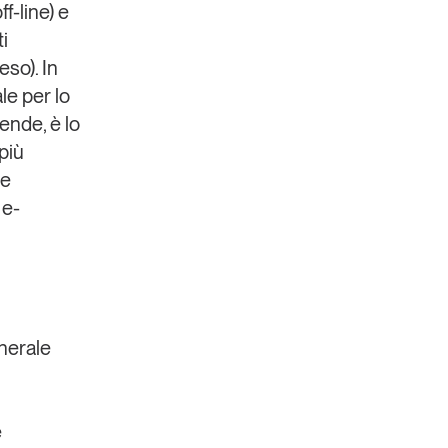
ff-line) e
ti
eso). In
le per lo
iende, è lo
più
he
i
e-
nerale
e