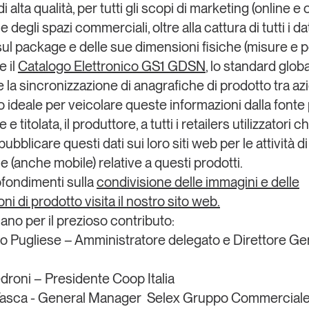
i alta qualità, per tutti gli scopi di marketing (online e o
e degli spazi commerciali, oltre alla
cattura di tutti i da
sul package
e delle sue dimensioni fisiche (misure e p
e il
Catalogo Elettronico GS1 GDSN
, lo standard globa
 la sincronizzazione di anagrafiche di prodotto
tra az
 ideale per veicolare queste informazioni dalla fonte 
e titolata, il produttore, a tutti i retailers utilizzatori c
bblicare questi dati sui loro siti web per le attività d
 (anche mobile)
relative a questi prodotti.
fondimenti sulla
condivisione delle immagini e delle
ni di prodotto visita il nostro sito web.
iano per il prezioso contributo:
o Pugliese
– Amministratore delegato e Direttore Ge
droni
– Presidente Coop Italia
Tasca
- General Manager Selex Gruppo Commercial