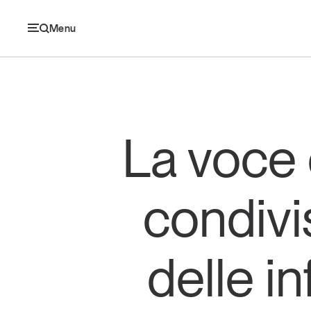
Menu
Ec
La voce 
Economia e consumi
condivi
Innovazione
Logistica
delle i
Retail e brand
Sostenibilità