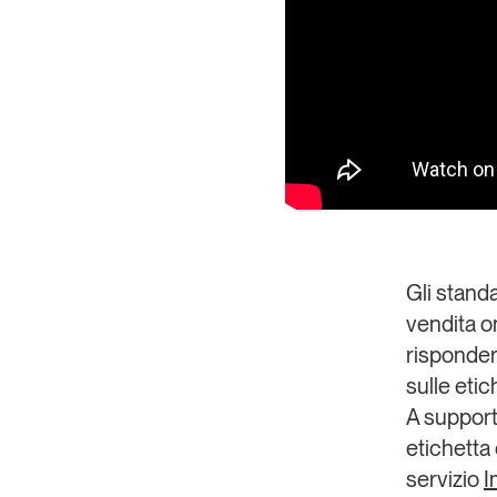
Copia Link
Gli standa
vendita on
rispondere
sulle etic
A supporto
etichetta 
servizio
I