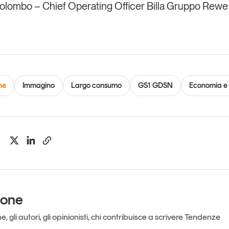
Colombo
– Chief Operating Officer Billa Gruppo Rewe
ne
Immagino
Largo consumo
GS1 GDSN
Economia e
ione
, gli autori, gli opinionisti, chi contribuisce a scrivere Tendenze