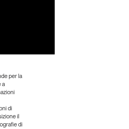
ende
per la
 a
mazioni
oni di
izione il
ografie di