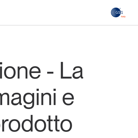
GS1
ità
Tendenze Journal
 le
La nostra newsletter nella tua email
ione - La
Iscriviti
magini e
prodotto