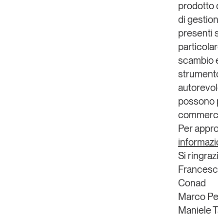
prodotto d
di gestion
presenti 
particolar
scambio e
strumento
autorevole 
possono pu
commerce
Per appro
informazio
Si ringraz
Francesc
Conad
Marco Pe
Maniele 