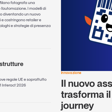
i Milano fotografa una
 l'automazione. I modelli di
anno diventando un nuovo
 e costringono retailer e
aloghi e strategie di presenza
strutture
Innovazione
ove regole UE e soprattutto
Il nuovo ass
S1 Interact 2026
trasforma i
journey