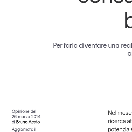
Grandi temi
Per farlo diventare una rea
a
Tendenze è il magazine di GS1 Italy che racconta in 
indipendente il cambiamento e le sfide del largo con
dell’economia a professionisti e consumatori
GS1 Italy
GS1 Italy
GS1 Italy
Tendenze
GS1 
Opinione del
Nel mese 
26 marzo 2014
ricerca a
di
Bruno Aceto
potenzial
Aggiornata il