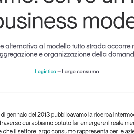
Eventi e formazione
business mode
Tutti gli
appuntamenti
le alternativa al modello tutto strada occorre 
Chi siamo
Newsletter
ggregazione e organizzazione della doman
modo
Contatti
sumo e
Logistica
Largo consumo
Italy
di gennaio del 2013 pubblicavamo la ricerca Intermoda
ttraverso cui abbiamo potuto far emergere il reale me
e che il settore largo consumo rappresenta per le azi