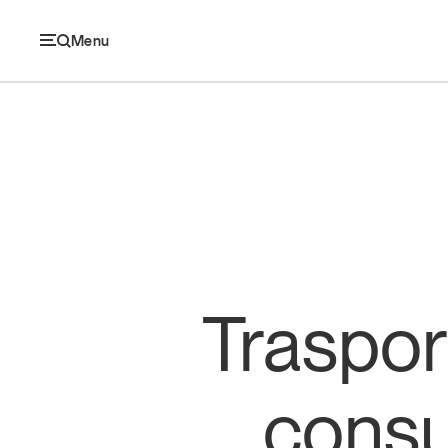
Menu
Ec
Economia e consumi
Innovazione
Traspor
Logistica
Retail e brand
consu
Sostenibilità