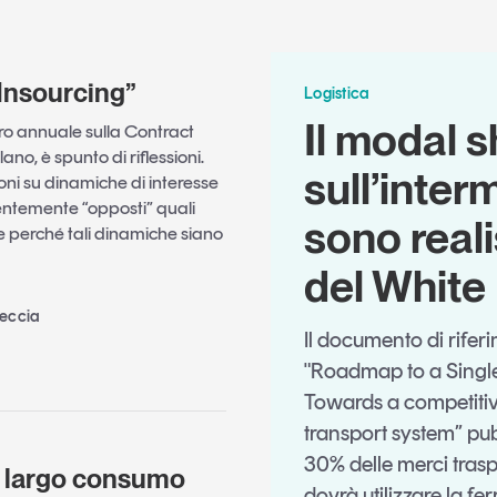
Insourcing”
Logistica
Il modal s
ro annuale sulla Contract
lano, è spunto di riflessioni.
sull’inter
ni su dinamiche di interesse
entemente “opposti” quali
sono realis
 e perché tali dinamiche siano
del White
Beccia
Il documento di rifer
"Roadmap to a Singl
Towards a competitiv
transport system” pubb
30% delle merci trasp
il largo consumo
dovrà utilizzare la fe