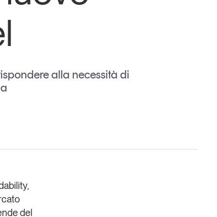
l
rispondere alla necessità di
da
Un anno di
Tendenze
2026
Leggi il magazine
bility,
rcato
ende del