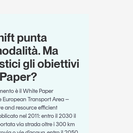
hift punta
modalità. Ma
tici gli obiettivi
 Paper?
imento è il White Paper
e European Transport Area –
e and resource efficient
licato nel 2011: entro il 2030 il
ortata via strada oltre i 300 km
rrovia o vie d’acqua, entro il 2050