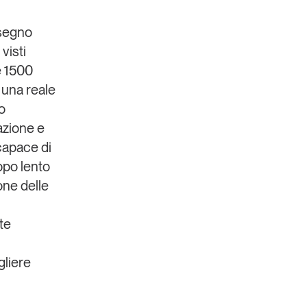
isegno
visti
e 1500
 una reale
o
azione e
capace di
ppo lento
one delle
te
gliere