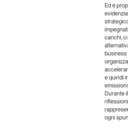
Ed è prop
evidenzia
strategico
impegnati
carichi, 
alternati
business 
organizza
accelerar
e quindi i
emissioni
Durante i
riflession
rappresent
ogni spun