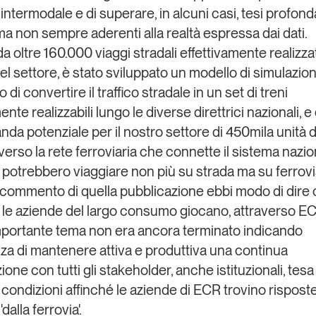
 intermodale e di superare, in alcuni casi, tesi profo
ma non sempre aderenti alla realtà espressa dai dati.
da oltre 160.000 viaggi stradali effettivamente realizzat
el settore, è stato sviluppato un modello di simulazio
 di convertire il traffico stradale in un set di treni
ente realizzabili lungo le diverse direttrici nazionali, e
da potenziale per il nostro settore di 450mila unità d
verso la rete ferroviaria che connette il sistema nazio
i, potrebbero viaggiare non più su strada ma su ferrovi
 commento di quella pubblicazione ebbi modo di dire c
 le aziende del largo consumo giocano, attraverso EC
portante tema non era ancora terminato indicando
nza di mantenere attiva e produttiva una continua
ione con tutti gli stakeholder, anche istituzionali, tes
i condizioni affinché le aziende di ECR trovino rispost
dalla ferrovia'.