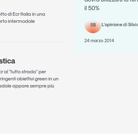
il 50%
o di Ecr Italia in una
orto intermodale
SB
L’opinione di Silv
24 marzo 2014
istica
cr al "tutto strada" per
ingenti obiettivi green in un
stradale appare sempre più