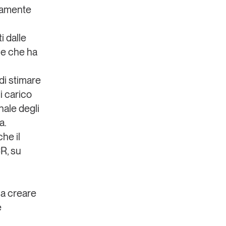
ndamente
i dalle
ne che ha
 di stimare
i carico
nale degli
a.
he il
R, su
a a creare
e