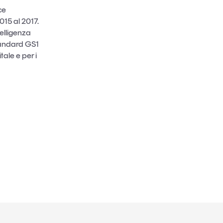
ce
015 al 2017.
telligenza
standard GS1
tale e per i