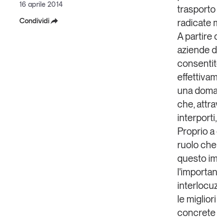
16 aprile 2014
trasporto
Condividi
radicate 
A partire 
Facebook
aziende d
X
consentito
effettivam
Linkedin
una doman
Copia Link
che, attra
interport
Proprio a
ruolo che
questo im
l'importa
interlocuz
le miglior
concrete '