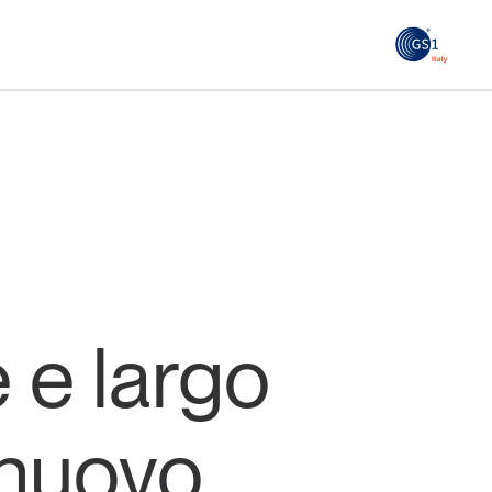
GS1
ità
Tendenze Journal
 le
La nostra newsletter nella tua email
Iscriviti
 e largo
 nuovo