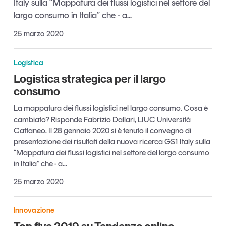
Italy sulla “Mappatura dei flussi logistici nel settore del
Articoli
Tutti gli studi e le ricerche
largo consumo in Italia” che - a...
Opinioni
25 marzo 2020
Dossier
Il Numero
Logistica
Interviste
Logistica strategica per il largo
Comunicati stampa
consumo
Video
La mappatura dei flussi logistici nel largo consumo. Cosa è
Podcast
cambiato? Risponde Fabrizio Dallari, LIUC Università
Cattaneo. Il 28 gennaio 2020 si è tenuto il convegno di
presentazione dei risultati della nuova ricerca GS1 Italy sulla
Eventi e formazione
“Mappatura dei flussi logistici nel settore del largo consumo
Tutti gli appuntamenti
in Italia” che - a...
25 marzo 2020
Chi siamo
Newsletter
Contatti
Innovazione