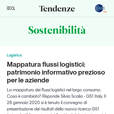
GS
Sostenibilità
Tendenze
Economia e consumi
Logistica
Innovazione
Mappatura flussi logistici:
Logistica
patrimonio informativo prezioso
Retail e brand
per le aziende
Sostenibilità
La mappatura dei flussi logistici nel largo consumo.
Grandi temi
Cosa è cambiato? Risponde Silvia Scalia - GS1 Italy. Il
28 gennaio 2020 si è tenuto il convegno di
presentazione dei risultati della nuova ricerca GS1
Magazine
Studi e ricerche