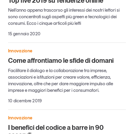
Top five 2019 su Tendenze online
Tendenze Journal
Nell’anno appena trascorso gli interessi dei nostri lettori si
La nostra newsletter nella tua email
sono concentrati sugli aspetti più green e tecnologici dei
consumi. Ecco i cinque articoli più letti
Iscriviti
15 gennaio 2020
Innovazione
Come affrontiamo le sfide di domani
Facilitare il dialogo e la collaborazione tra imprese,
associazioni e istituzioni per creare valore, efficienza,
innovazione, oltre che per dare maggiore impulso alle
imprese e maggiori benefici per i consumatori.
10 dicembre 2019
Innovazione
Un anno di
Tendenze
2026
I benefici del codice a barre in 90