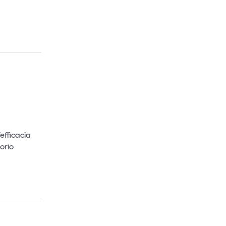
Un anno di
Tendenze
2026
Leggi il magazine
’efficacia
orio