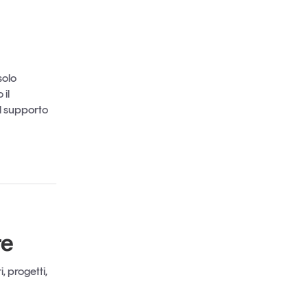
solo
 il
il supporto
re
, progetti,