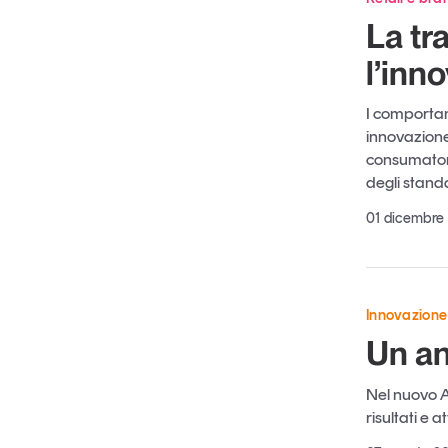
La tr
l’inn
I comportame
innovazione 
consumatore 
degli stand
01 dicembre
Innovazione
Un an
Nel nuovo An
risultati e at