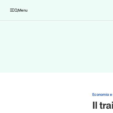
Menu
Ec
Economia e consumi
Innovazione
Logistica
Economia e
Retail e brand
Il t
Sostenibilità