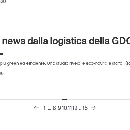
020
news dalla logistica della GDO
…
iù green ed efficiente. Uno studio rivela le eco-novità e sfata i (fal
20
1
...
8
9
10
11
12
...
15