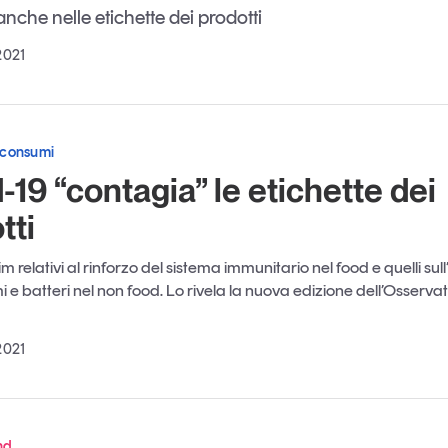
nche nelle etichette dei prodotti
Eventi e formazione
Tutti gli
2021
appuntamenti
 consumi
Chi siamo
Newsletter
modo
-19 “contagia” le etichette dei
Contatti
sumo e
tti
im relativi al rinforzo del sistema immunitario nel food e quelli sull
Italy
 e batteri nel non food. Lo rivela la nuova edizione dell’Osservat
2021
nd