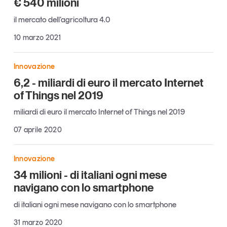
€ 540 milioni
Articoli
Tutti gli studi e le ricerche
il mercato dell’agricoltura 4.0
Opinioni
10 marzo 2021
Dossier
Il Numero
Innovazione
Interviste
6,2 - miliardi di euro il mercato Internet
Comunicati stampa
of Things nel 2019
Video
Podcast
miliardi di euro il mercato Internet of Things nel 2019
07 aprile 2020
Eventi e formazione
Tutti gli appuntamenti
Innovazione
34 milioni - di italiani ogni mese
navigano con lo smartphone
Chi siamo
Newsletter
di italiani ogni mese navigano con lo smartphone
Contatti
31 marzo 2020