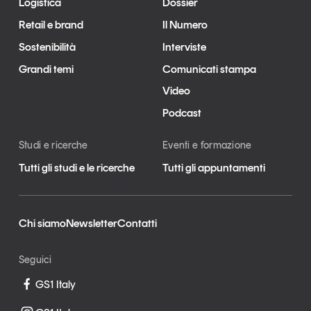
Logistica
Dossier
Retail e brand
Il Numero
Sostenibilità
Interviste
Grandi temi
Comunicati stampa
Video
Podcast
Studi e ricerche
Eventi e formazione
Tutti gli studi e le ricerche
Tutti gli appuntamenti
Chi siamo
Newsletter
Contatti
Seguici
GS1 Italy