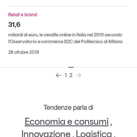
Tendenze Journal
La nostra newsletter nella tua email
Retail e brand
31,6
Iscriviti
miliardi di euro, le vendite online in Italia nel 2019 secondo
l’Osservatorio e-commerce B2C del Politecnico di Milano
28 ottobre 2019
1
2
Tendenze parla di
Economia e consumi
,
Un anno di
Tendenze
2026
Innovazione
,
Logistica
,