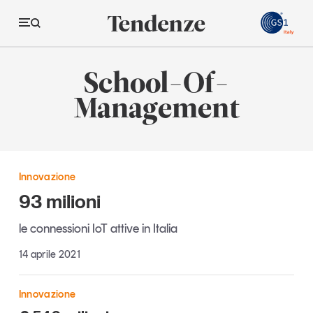
GS
School-Of-
Tendenze
Management
Economia e consumi
Innovazione
Innovazione
Logistica
93 milioni
Retail e brand
le connessioni IoT attive in Italia
Sostenibilità
14 aprile 2021
Grandi temi
Innovazione
Magazine
Studi e ricerche