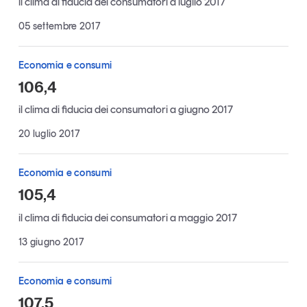
il clima di fiducia dei consumatori a luglio 2017
Articoli
Tutti gli studi e le ricerche
05 settembre 2017
Opinioni
Dossier
Economia e consumi
Il Numero
106,4
Interviste
il clima di fiducia dei consumatori a giugno 2017
Comunicati stampa
Video
20 luglio 2017
Podcast
Economia e consumi
105,4
Eventi e formazione
Tutti gli appuntamenti
il clima di fiducia dei consumatori a maggio 2017
13 giugno 2017
Chi siamo
Newsletter
Contatti
Economia e consumi
107,5