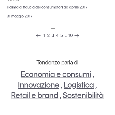
Tendenze Journal
il clima di fiducia dei consumatori ad aprile 2017
La nostra newsletter nella tua email
31 maggio 2017
Iscriviti
1
2
3
4
5
...
10
Tendenze parla di
Economia e consumi
,
Innovazione
,
Logistica
,
Retail e brand
,
Sostenibilità
Un anno di
Tendenze
2026