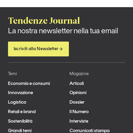
Leggi il magazine
Tendenze Journal
La nostra newsletter nella tua email
Tendenze è il magazine di GS1 Italy che racconta in
Iscriviti alla Newsletter
modo indipendente il cambiamento e le sfide del largo
consumo e dell’economia a professionisti e
consumatori
Temi
Magazine
GS1 Italy
GS1 Italy
GS1 Italy
Tendenze
Economia e consumi
Articoli
GS1 Italy
Innovazione
Opinioni
Logistica
Dossier
Retail e brand
Il Numero
Sostenibilità
Interviste
Grandi temi
Comunicati stampa