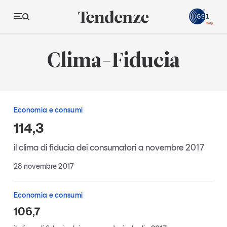
GS
Clima-Fiducia
Tendenze
Economia e consumi
Economia e consumi
Innovazione
114,3
Logistica
il clima di fiducia dei consumatori a novembre 2017
Retail e brand
28 novembre 2017
Sostenibilità
Grandi temi
Economia e consumi
106,7
Magazine
Studi e ricerche