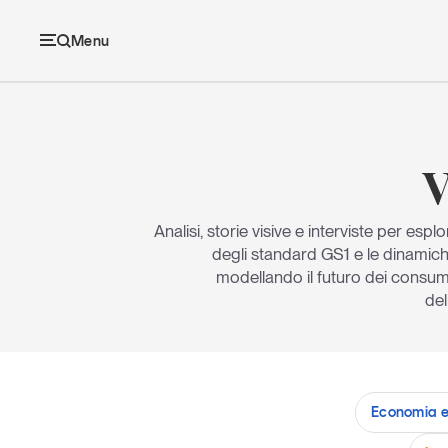
Menu
Ec
V
Analisi, storie visive e interviste per esp
Economia e consumi
degli standard GS1 e le dinamic
modellando il futuro dei consum
Innovazione
del
Logistica
Retail e brand
Economia 
Sostenibilità