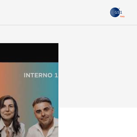
GS1
ità
Tendenze Journal
 le
La nostra newsletter nella tua email
Iscriviti