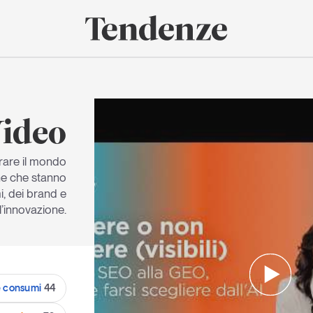
onomia e consumi
Innovazione
Logistica
Retail e brand
Sostenibil
Tendenze
Magazine
Studi e ricerche
ideo
Articoli
Tutti gli studi e
ricerche
Opinioni
lorare il mondo
Dossier
he che stanno
Il Numero
i, dei brand e
l’innovazione.
Interviste
Comunicati stampa
Video
Podcast
e consumi
44