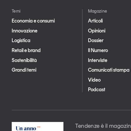
Temi
Magazine
Economia e consumi
Articoli
Innovazione
Opinioni
Logistica
Dossier
Retail e brand
Il Numero
Sostenibilità
Interviste
Grandi temi
Comunicati stampa
Video
Podcast
Tendenze è il magazin