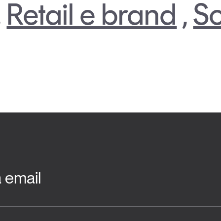
,
Retail e brand
,
So
a email