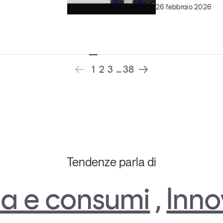
26 febbraio 2026
1
2
3
...
38
Tendenze parla di
a e consumi
,
Inno