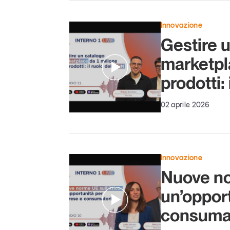
Innovazione
Gestire 
marketpla
prodotti:
02 aprile 2026
Innovazione
Nuove nor
un’oppor
consuma