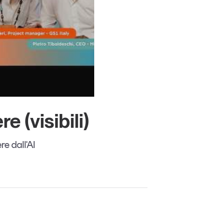
Un anno di
Tendenze
2026
e (visibili)
Leggi il magazine
e dall'AI