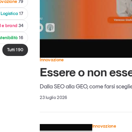
novazione
79
Eventi e formazione
Logistica
17
Tutti gli
appuntamenti
l e brand
34
tenibilità
16
Chi siamo
Newsletter
Tutti
190
modo
Contatti
sumo e
Innovazione
Essere o non esser
Italy
Dalla SEO alla GEO, come farsi sceglier
23 luglio 2026
Innovazione