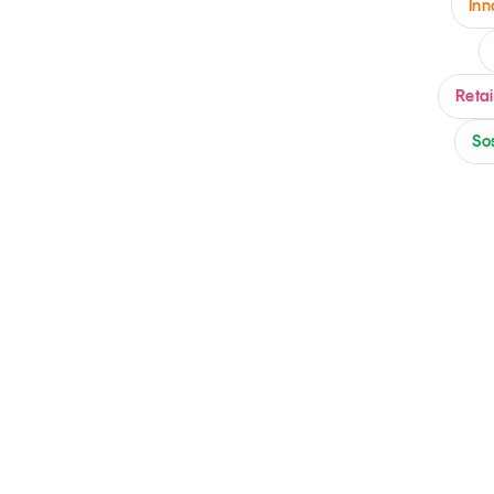
In
Grandi temi
Retai
Sos
Tendenze è il magazine di GS1 Italy che racconta in 
indipendente il cambiamento e le sfide del largo con
dell’economia a professionisti e consumatori
GS1 Italy
GS1 Italy
GS1 Italy
Tendenze
GS1 