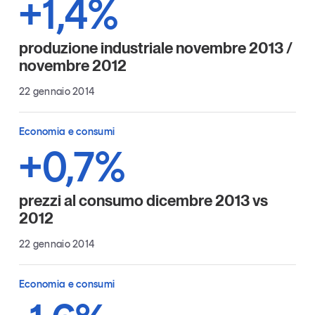
+1,4%
Tendenze Journal
La nostra newsletter nella tua email
produzione industriale novembre 2013 /
Iscriviti
novembre 2012
22 gennaio 2014
Economia e consumi
+0,7%
prezzi al consumo dicembre 2013 vs
2012
22 gennaio 2014
Un anno di
Economia e consumi
Tendenze
2026