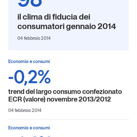
Articoli
Tutti gli studi e le ricerche
il clima di fiducia dei
Opinioni
Dossier
consumatori gennaio 2014
Il Numero
04 febbraio 2014
Interviste
Comunicati stampa
Video
Economia e consumi
Podcast
-0,2%
Eventi e formazione
trend del largo consumo confezionato
Tutti gli appuntamenti
ECR (valore) novembre 2013/2012
04 febbraio 2014
Chi siamo
Newsletter
Contatti
Economia e consumi