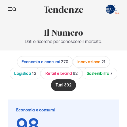
GS
Il Numero
Tendenze
Dati e ricerche per conoscere il mercato.
Economia e consumi
Economia e consumi
270
Innovazione
21
Innovazione
Logistica
Logistica
12
Retail e brand
82
Sostenibilità
7
Retail e brand
Tutti
392
Sostenibilità
Grandi temi
Economia e consumi
98
Magazine
Studi e ricerche