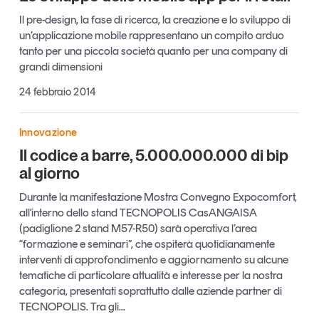
Tendenze Journal
Il pre-design, la fase di ricerca, la creazione e lo sviluppo di
La nostra newsletter nella tua email
un’applicazione mobile rappresentano un compito arduo
tanto per una piccola società quanto per una company di
Iscriviti
grandi dimensioni
24 febbraio 2014
Innovazione
Il codice a barre, 5.000.000.000 di bip
al giorno
Durante la manifestazione Mostra Convegno Expocomfort,
all'interno dello stand TECNOPOLIS CasANGAISA
(padiglione 2 stand M57-R50) sarà operativa l’area
“formazione e seminari”, che ospiterà quotidianamente
interventi di approfondimento e aggiornamento su alcune
tematiche di particolare attualità e interesse per la nostra
Un anno di
categoria, presentati soprattutto dalle aziende partner di
Tendenze
2026
TECNOPOLIS. Tra gli...