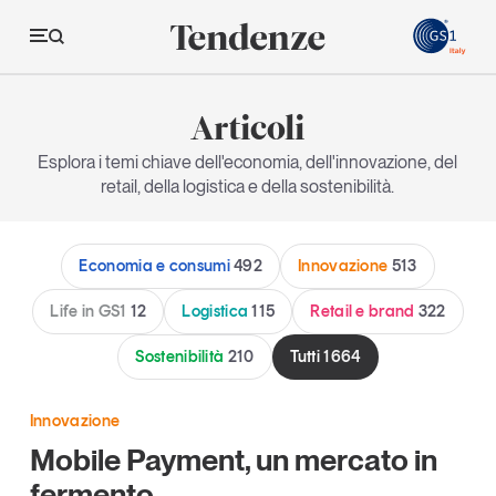
GS
Articoli
Tendenze
Esplora i temi chiave dell'economia, dell'innovazione, del
retail, della logistica e della sostenibilità.
Economia e consumi
Innovazione
Economia e consumi
492
Innovazione
513
Logistica
Life in GS1
12
Logistica
115
Retail e brand
322
Retail e brand
Sostenibilità
210
Tutti
1664
Sostenibilità
Grandi temi
Innovazione
Mobile Payment, un mercato in
Magazine
Studi e ricerche
fermento