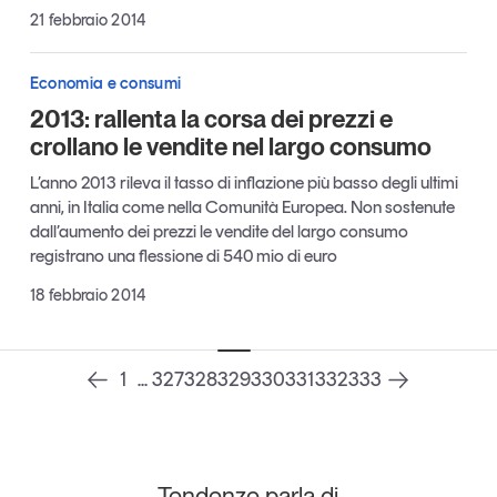
21 febbraio 2014
Leggi il magazine
Economia e consumi
2013: rallenta la corsa dei prezzi e
crollano le vendite nel largo consumo
Tendenze è il magazine di GS1 Italy che racconta in
L’anno 2013 rileva il tasso di inflazione più basso degli ultimi
modo indipendente il cambiamento e le sfide del largo
consumo e dell’economia a professionisti e
anni, in Italia come nella Comunità Europea. Non sostenute
consumatori
dall’aumento dei prezzi le vendite del largo consumo
registrano una flessione di 540 mio di euro
GS1 Italy
GS1 Italy
GS1 Italy
Tendenze
18 febbraio 2014
GS1 Italy
1
...
327
328
329
330
331
332
333
Tendenze parla di