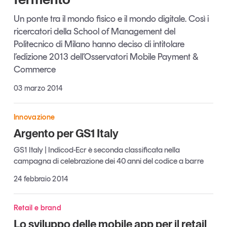
Articoli
Tutti gli studi e le ricerche
Un ponte tra il mondo fisico e il mondo digitale. Così i
Opinioni
ricercatori della School of Management del
Dossier
Politecnico di Milano hanno deciso di intitolare
Il Numero
l’edizione 2013 dell’Osservatori Mobile Payment &
Interviste
Commerce
Comunicati stampa
03 marzo 2014
Video
Podcast
Innovazione
Argento per GS1 Italy
Eventi e formazione
GS1 Italy | Indicod-Ecr è seconda classificata nella
Tutti gli appuntamenti
campagna di celebrazione dei 40 anni del codice a barre
24 febbraio 2014
Chi siamo
Newsletter
Contatti
Retail e brand
Lo sviluppo delle mobile app per il retail