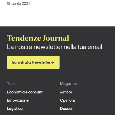
19 aprile 2023
Tendenze Journal
La nostra newsletter nella tua email
Iscriviti
Tendenze Journal
La nostra newsletter nella tua email
Iscriviti alla Newsletter
Temi
Magazine
Economia e consumi
Articoli
Innovazione
Opinioni
Un anno di
Tendenze
2026
Logistica
Dossier