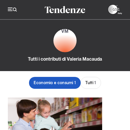
GS
VM
Tendenze
Economia e consumi
Tutti i contributi di Valeria Macauda
Innovazione
Logistica
Economia e consumi
1
Tutti
1
Retail e brand
Sostenibilità
Grandi temi
Magazine
Studi e ricerche