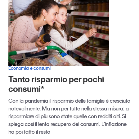
Articoli
Tutti gli studi e le ricerche
Opinioni
Dossier
Il Numero
Interviste
Comunicati stampa
Video
Podcast
Economia e consumi
Tanto risparmio per pochi
consumi*
Eventi e formazione
Tutti gli appuntamenti
Con la pandemia il risparmio delle famiglie è cresciuto
notevolmente. Ma non per tutte nella stessa misura: a
risparmiare di più sono state quelle con redditi alti. Si
Chi siamo
Newsletter
spiega così il lento recupero dei consumi. L’inflazione
Contatti
ha poi fatto il resto