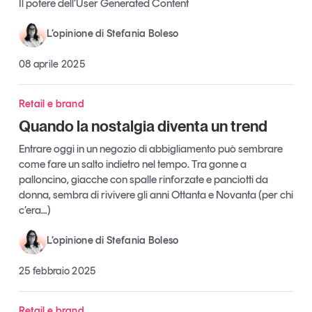
Il potere dell’User Generated Content
Leggi il magazine
L’opinione di Stefania Boleso
08 aprile 2025
Tendenze è il magazine di GS1 Italy che racconta in
Retail e brand
modo indipendente il cambiamento e le sfide del largo
Quando la nostalgia diventa un trend
consumo e dell’economia a professionisti e
consumatori
Entrare oggi in un negozio di abbigliamento può sembrare
come fare un salto indietro nel tempo. Tra gonne a
GS1 Italy
GS1 Italy
GS1 Italy
Tendenze
palloncino, giacche con spalle rinforzate e panciotti da
donna, sembra di rivivere gli anni Ottanta e Novanta (per chi
GS1 Italy
c’era…)
L’opinione di Stefania Boleso
25 febbraio 2025
Retail e brand