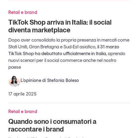
Tendenze Journal
Retail e brand
La nostra newsletter nella tua email
TikTok Shop arriva in Italia: il social
Iscriviti
diventa marketplace
Dopo aver consolidato la propria presenza in mercati come
Stati Uniti, Gran Bretagna e Sud-Est asiatico,
il 31 marzo
TikTok Shop ha debuttato ufficialmente in Italia
, aprendo
nuovi scenari per il social commerce anche nel nostro
paese
L’opinione di Stefania Boleso
17 aprile 2025
Retail e brand
Quando sono i consumatori a
Un anno di
raccontare i brand
Tendenze
2026