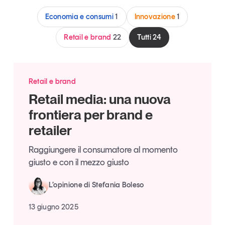
Articoli
Tutti gli studi e le ricerche
Economia e consumi
1
Innovazione
1
Opinioni
Retail e brand
22
Tutti
24
Dossier
Il Numero
Interviste
Retail e brand
Comunicati stampa
Retail media: una nuova
Video
Podcast
frontiera per brand e
retailer
Eventi e formazione
Raggiungere il consumatore al momento
Tutti gli appuntamenti
giusto e con il mezzo giusto
L’opinione di Stefania Boleso
Chi siamo
Newsletter
Contatti
13 giugno 2025