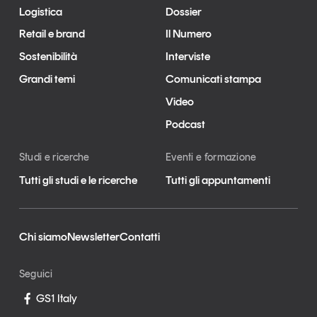
Logistica
Dossier
Tendenze Journal
La nostra newsletter nella tua email
Retail e brand
Il Numero
Iscriviti
Sostenibilità
Interviste
Grandi temi
Comunicati stampa
Video
Podcast
Studi e ricerche
Eventi e formazione
Tutti gli studi e le ricerche
Tutti gli appuntamenti
Chi siamo
Newsletter
Contatti
Seguici
Un anno di
Tendenze
2026
GS1 Italy