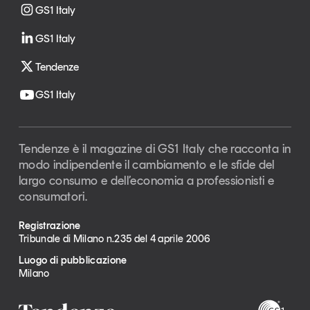
GS1 Italy
Leggi il magazine
GS1 Italy
Tendenze
GS1 Italy
Tendenze è il magazine di GS1 Italy che racconta in
modo indipendente il cambiamento e le sfide del largo
consumo e dell’economia a professionisti e
consumatori
Tendenze è il magazine di GS1 Italy che racconta in
modo indipendente il cambiamento e le sfide del
GS1 Italy
GS1 Italy
GS1 Italy
Tendenze
largo consumo e dell’economia a professionisti e
consumatori.
GS1 Italy
Registrazione
Tribunale di Milano n.235 del 4 aprile 2006
Luogo di pubblicazione
Milano