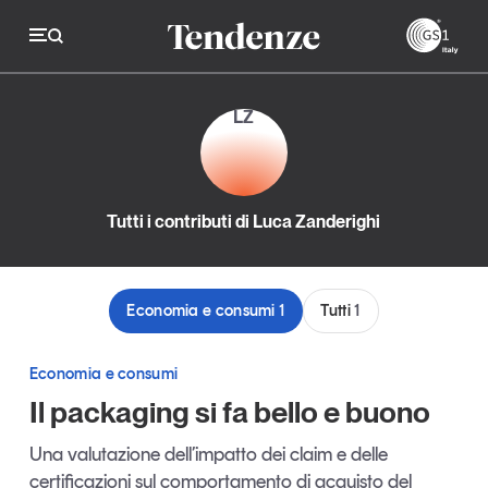
GS
LZ
Tendenze
Economia e consumi
Tutti i contributi di Luca Zanderighi
Innovazione
Logistica
Economia e consumi
1
Tutti
1
Retail e brand
Sostenibilità
Economia e consumi
Grandi temi
Il packaging si fa bello e buono
Una valutazione dell’impatto dei claim e delle
Magazine
Studi e ricerche
certificazioni sul comportamento di acquisto del