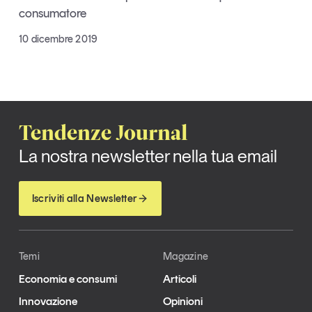
consumatore
Articoli
Tutti gli studi e le ricerche
Opinioni
10 dicembre 2019
Dossier
Il Numero
Interviste
Comunicati stampa
Tendenze Journal
Video
La nostra newsletter nella tua email
Podcast
Eventi e formazione
Iscriviti alla Newsletter
Tutti gli appuntamenti
Temi
Magazine
Chi siamo
Newsletter
Economia e consumi
Articoli
Contatti
Innovazione
Opinioni