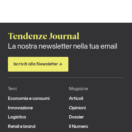
Leggi il magazine
Tendenze Journal
Tendenze è il magazine di GS1 Italy che racconta in
La nostra newsletter nella tua email
modo indipendente il cambiamento e le sfide del largo
consumo e dell’economia a professionisti e
consumatori
Iscriviti alla Newsletter
GS1 Italy
GS1 Italy
GS1 Italy
Tendenze
GS1 Italy
Temi
Magazine
Economia e consumi
Articoli
Innovazione
Opinioni
Logistica
Dossier
Retail e brand
Il Numero