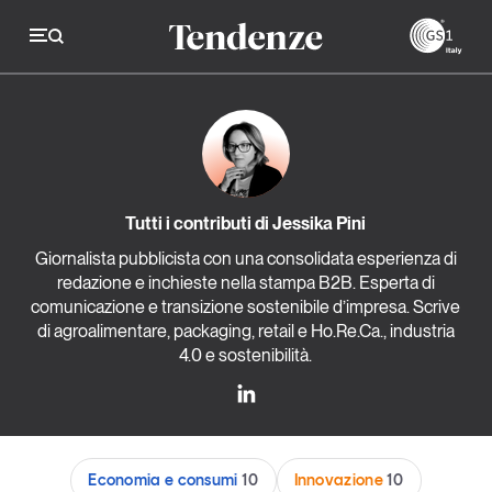
GS
Tendenze
Economia e consumi
Tutti i contributi di Jessika Pini
Innovazione
Giornalista pubblicista con una consolidata esperienza di
redazione e inchieste nella stampa B2B. Esperta di
Logistica
comunicazione e transizione sostenibile d’impresa. Scrive
Retail e brand
di agroalimentare, packaging, retail e Ho.Re.Ca., industria
4.0 e sostenibilità.
Sostenibilità
Grandi temi
Economia e consumi
10
Innovazione
10
Magazine
Studi e ricerche