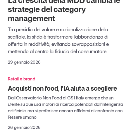
La crescita della MDD cambia le
Tendenze Journal
strategie del category
La nostra newsletter nella tua email
management
Iscriviti
Tra presidio del valore e razionalizzazione dello
scaffale, la sfida è trasformare l’abbondanza di
offerta in redditività, evitando sovrapposizioni e
mettendo al centro la fiducia del consumatore
29 gennaio 2026
Retail e brand
Acquisti non food, l’IA aiuta a scegliere
Dall’Osservatorio Non Food di GS1 Italy emerge che un
utente su due usa motori di ricerca potenziati dall'intelligenza
artificiale, ma si preferisce ancora affidarsi al confronto con
Un anno di
l’essere umano
Tendenze
2026
26 gennaio 2026