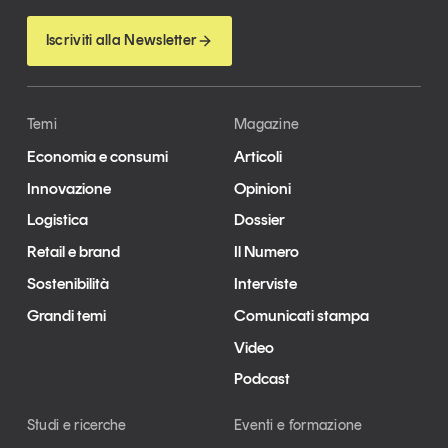
Leggi il magazine
Iscriviti alla Newsletter
Temi
Magazine
Tendenze è il magazine di GS1 Italy che racconta in
Economia e consumi
Articoli
modo indipendente il cambiamento e le sfide del largo
consumo e dell’economia a professionisti e
Innovazione
Opinioni
consumatori
Logistica
Dossier
Retail e brand
Il Numero
GS1 Italy
GS1 Italy
GS1 Italy
Tendenze
Sostenibilità
Interviste
GS1 Italy
Grandi temi
Comunicati stampa
Video
Podcast
Studi e ricerche
Eventi e formazione