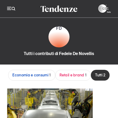
GS
FD
Tendenze
Economia e consumi
Tutti i contributi di Fedele De Novellis
Innovazione
Logistica
Economia e consumi
1
Retail e brand
1
Tutti
2
Retail e brand
Sostenibilità
Grandi temi
Magazine
Studi e ricerche