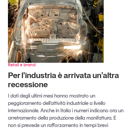
Articoli
Tutti gli studi e le ricerche
Opinioni
Dossier
Il Numero
Interviste
Comunicati stampa
Video
Podcast
Retail e brand
Per l’industria è arrivata un’altra
recessione
Eventi e formazione
Tutti gli appuntamenti
I dati degli ultimi mesi hanno mostrato un
peggioramento dell’attività industriale a livello
internazionale. Anche in Italia i numeri indicano ora un
Chi siamo
Newsletter
arretramento della produzione della manifattura. E
Contatti
non si prevede un rafforzamento in tempi brevi