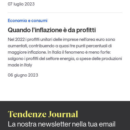
07 luglio 2023
Tendenze Journal
La nostra newsletter nella tua email
Economia e consumi
Iscriviti
Quando l’inflazione è da profitti
Nel 2022 i profitti unitari delle imprese nell’area euro sono
aumentati, contribuendo a quasi tre punti percentuali di
maggiore inflazione. In Italia il fenomeno è meno forte:
salgono i profitti del settore energia, a spese delle produzioni
made in Italy
06 giugno 2023
Tendenze Journal
Un anno di
Tendenze
2026
La nostra newsletter nella tua email