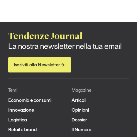
Tendenze Journal
La nostra newsletter nella tua email
Iscriviti
Tendenze Journal
La nostra newsletter nella tua email
Iscriviti alla Newsletter
Temi
Magazine
Economia e consumi
Articoli
Innovazione
Opinioni
Logistica
Dossier
Un anno di
Tendenze
2026
Retail e brand
Il Numero