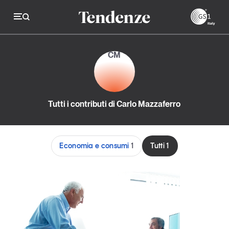
GS
CM
Tendenze
Economia e consumi
Tutti i contributi di Carlo Mazzaferro
Innovazione
Logistica
Economia e consumi
1
Tutti
1
Retail e brand
Sostenibilità
Grandi temi
Magazine
Studi e ricerche