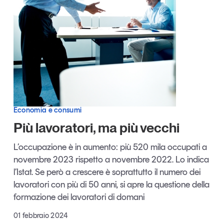
Articoli
Tutti gli studi e le ricerche
Opinioni
Dossier
Il Numero
Interviste
Comunicati stampa
Video
Podcast
Economia e consumi
Più lavoratori, ma più vecchi
Eventi e formazione
L’occupazione è in aumento: più 520 mila occupati a
Tutti gli appuntamenti
novembre 2023 rispetto a novembre 2022. Lo indica
l’Istat. Se però a crescere è soprattutto il numero dei
lavoratori con più di 50 anni, si apre la questione della
Chi siamo
Newsletter
formazione dei lavoratori di domani
Contatti
01 febbraio 2024