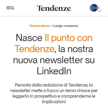
GS
Innovazione
Largo consumo
Tendenze
Nasce
Il punto con
Economia e consumi
Tendenze
, la nostra
Innovazione
nuova newsletter su
Logistica
LinkedIn
Retail e brand
Sostenibilità
Pensata dalla redazione di Tendenze, la
Grandi temi
newsletter mette a fuoco un tema chiave per
leggerlo in prospettiva e comprenderne le
implicazioni
Magazine
Studi e ricerche