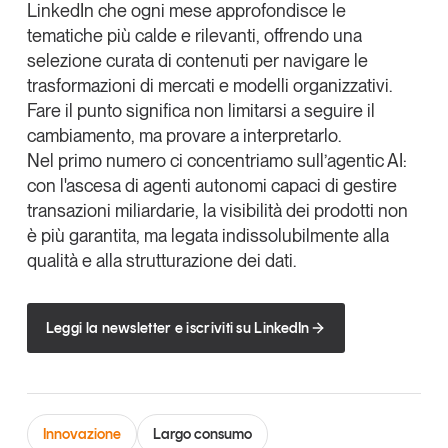
LinkedIn
che
ogni mese
approfondisce le
Tendenze Journal
tematiche più calde e rilevanti, offrendo una
La nostra newsletter nella tua email
selezione curata di contenuti per navigare le
Iscriviti
trasformazioni di mercati e modelli organizzativi.
Fare il punto significa non limitarsi a seguire il
cambiamento, ma provare a interpretarlo.
Nel primo numero ci concentriamo sull’
agentic AI
:
con l'ascesa di agenti autonomi capaci di gestire
transazioni miliardarie, la visibilità dei prodotti non
è più garantita, ma legata indissolubilmente alla
qualità e alla strutturazione dei dati.
Leggi la newsletter e iscriviti su LinkedIn
Un anno di
Tendenze
2026
Innovazione
Largo consumo