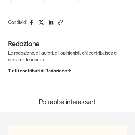
Leggi il magazine
Condividi
Redazione
Tendenze è il magazine di GS1 Italy che racconta in
modo indipendente il cambiamento e le sfide del largo
La redazione, gli autori, gli opinionisti, chi contribuisce a
consumo e dell’economia a professionisti e
scrivere Tendenze
consumatori
Tutti i contributi di Redazione
GS1 Italy
GS1 Italy
GS1 Italy
Tendenze
GS1 Italy
Potrebbe interessarti