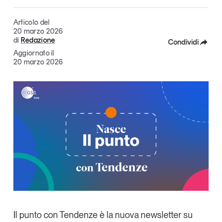
Articoli
Tutti gli studi e le ricerche
Articolo del
Opinioni
20 marzo 2026
Dossier
di
Redazione
Condividi
Il Numero
Aggiornato il
Facebook
20 marzo 2026
Interviste
X
Comunicati stampa
Video
Linkedin
Podcast
Copia Link
Eventi e formazione
Tutti gli appuntamenti
Chi siamo
Newsletter
Contatti
Il punto con Tendenze
è la nuova
newsletter su