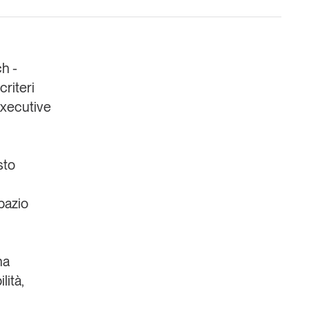
ch -
criteri
executive
Un anno di
Tendenze
2026
sto
Leggi il magazine
pazio
.
na
lità,