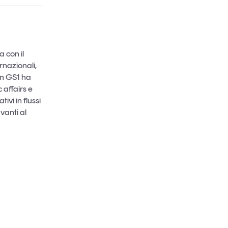
a con il
rnazionali,
 in GS1 ha
 affairs e
ivi in flussi
avanti al