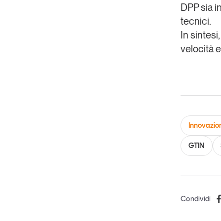
DPP sia i
tecnici.
In sintesi
velocità e
Innovazio
GTIN
Condividi