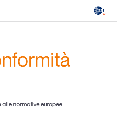
GS1
ità
Tendenze Journal
 le
La nostra newsletter nella tua email
onformità
Iscriviti
re alle normative europee