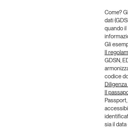
Come?
G
dati (GDS
quando il
informazi
Gli esempi
Il regola
GDSN, EDI
armonizza
codice do
Diligenza
Il passapo
Passport, 
accessibi
identifica
sia il da