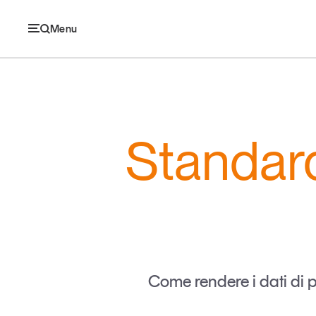
Menu
Ec
Standard
Economia e consumi
Innovazione
Logistica
Retail e brand
Come rendere i dati di p
Sostenibilità