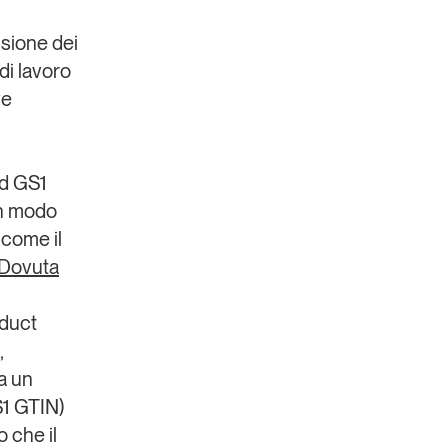
visione dei
di lavoro
ve
rd GS1
in modo
 come il
 Dovuta
oduct
,
a un
S1 GTIN)
 che il