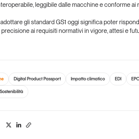
nteroperabile, leggibile dalle macchine e conforme ai r
, adottare gli standard GS1 oggi significa poter rispo
 precisione ai requisiti normativi in vigore, attesi e futu
ne
Digital Product Passport
Impatto climatico
EDI
EPC
Sostenibilità