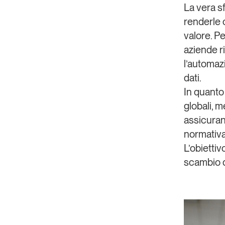
La vera s
renderle
valore. Pe
aziende r
l’automaz
dati.
In quanto
globali, 
assicuran
normativ
L’obietti
scambio d