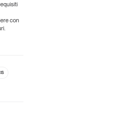
equisiti
ndere con
ri.
IS