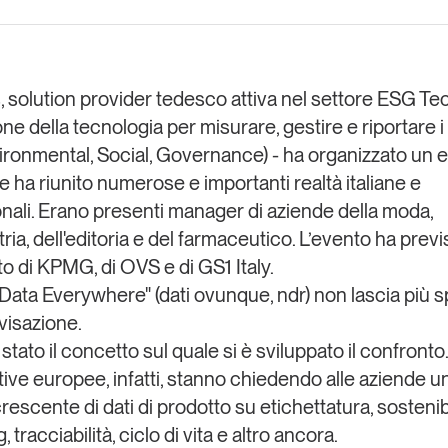
Eventi e formazione
Tutti gli
appuntamenti
s
, solution provider tedesco attiva nel settore ESG Te
ne della tecnologia per misurare, gestire e riportare i 
ronmental, Social, Governance) - ha organizzato un 
Chi siamo
Newsletter
modo
e ha riunito numerose e importanti realtà italiane e
Contatti
sumo e
onali. Erano presenti manager di aziende della moda,
tria, dell'editoria e del farmaceutico. L’evento ha previ
to di
KPMG
, di
OVS
e di
GS1 Italy.
Italy
 "Data Everywhere" (dati ovunque, ndr) non lascia più s
visazione.
tato il concetto sul quale si è sviluppato il confronto
ive europee, infatti, stanno chiedendo alle aziende u
crescente di dati
di prodotto su etichettatura, sostenibi
 tracciabilità, ciclo di vita e altro ancora.