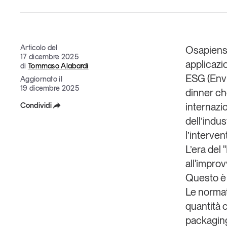
Grandi temi
Articolo del
Osapien
17 dicembre 2025
applicazio
di
Tommaso Alabardi
ESG (Envi
Aggiornato il
19 dicembre 2025
Tendenze è il magazine di GS1 Italy che racconta in 
dinner ch
indipendente il cambiamento e le sfide del largo con
Condividi
internazi
dell’economia a professionisti e consumatori
dell’indus
Facebook
l’interven
GS1 Italy
GS1 Italy
GS1 Italy
Tendenze
GS1 
X
L’era del
all'improv
Linkedin
Questo è s
Copia Link
Le normat
quantità 
packaging,