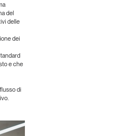
 ma
na del
ivi delle
ione dei
 standard
sto e che
flusso di
ivo.