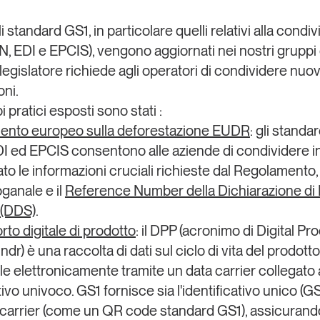
li standard GS1
, in particolare quelli relativi alla condi
N, EDI e EPCIS),
vengono aggiornati nei nostri gruppi 
 legislatore richiede agli operatori di condividere nuo
oni
.
 pratici esposti sono stati :
mento europeo sulla deforestazione EUDR
: gli standa
 ed EPCIS consentono alle aziende di condividere 
to le informazioni cruciali richieste dal Regolamento,
ganale e il
Reference Number della Dichiarazione di
 (DDS)
.
rto digitale di prodotto
: il DPP (acronimo di Digital Pr
ndr) è una raccolta di dati sul ciclo di vita del prodotto
le elettronicamente tramite un data carrier collegato 
tivo univoco. GS1 fornisce sia l'identificativo unico (G
ta carrier (come un QR code standard GS1), assicurando