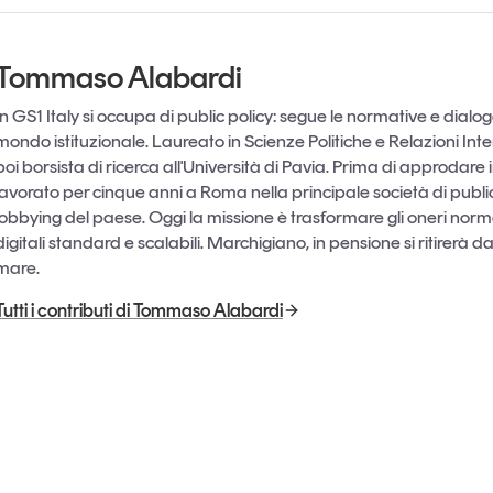
Tommaso Alabardi
In GS1 Italy si occupa di public policy: segue le normative e dialog
mondo istituzionale. Laureato in Scienze Politiche e Relazioni Inte
poi borsista di ricerca all'Università di Pavia. Prima di approdare
lavorato per cinque anni a Roma nella principale società di public
lobbying del paese. Oggi la missione è trasformare gli oneri normat
digitali standard e scalabili. Marchigiano, in pensione si ritirerà d
mare.
Tutti i contributi di Tommaso Alabardi