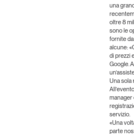
una grande
recenteme
oltre 8 m
sono le o
fornite da
alcune: «
di prezzi
e
Google
. 
un’assist
Una sola 
All’event
manager 
registrazi
servizio.
«Una volta
parte nos