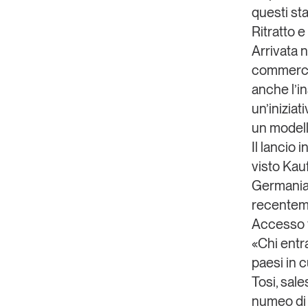
questi st
Ritratto e
Arrivata n
commerce
anche l’in
un’iniziat
un modell
Il lancio 
visto Kau
Germania,
recenteme
Accesso f
«Chi entra
paesi in 
Tosi
, sal
numeo di v