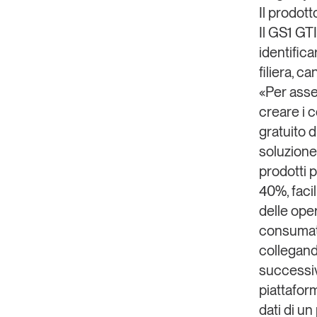
Il prodot
Il GS1 GT
identific
filiera, c
«Per asseg
creare i 
gratuito d
soluzione
prodotti p
40%, facil
delle oper
consumato
collegando
successivo
piattaform
dati di un