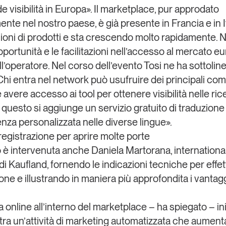
 visibilità in Europa». Il marketplace, pur approdato
nte nel nostro paese, è già presente in Francia e in I
ilioni di prodotti e sta crescendo molto rapidamente
pportunità e le facilitazioni nell’accesso al mercato e
ll’operatore. Nel corso dell’evento Tosi ne ha sottolin
Chi entra nel network può usufruire dei principali
comp
 avere accesso ai tool per ottenere
visibilità nelle r
A questo si aggiunge un servizio gratuito di traduzione
enza personalizzata nelle diverse lingue
».
registrazione per aprire molte porte
o è intervenuta anche
Daniela Martorana
, internationa
di
Kaufland
, fornendo le indicazioni tecniche per effet
one e illustrando in maniera più approfondita i vantagg
 online all’interno del marketplace – ha spiegato – in
tra un’
attività di marketing automatizzata
che aumenta