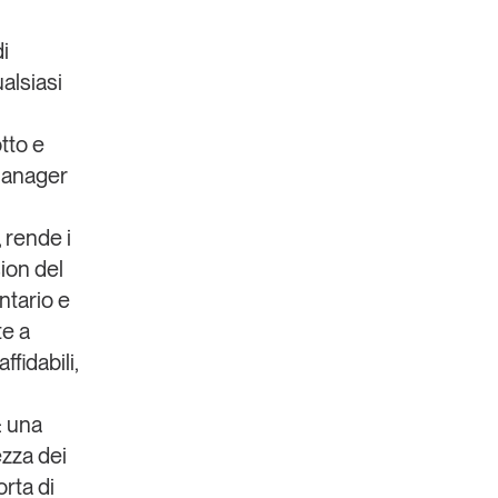
i
alsiasi
tto e
 manager
 rende i
sion del
entario e
te a
fidabili,
: una
ezza dei
orta di