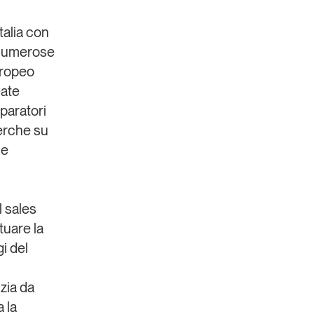
talia con
. Numerose
uropeo
eate
aratori
icerche su
 e
l sales
tuare la
i del
izia da
 la