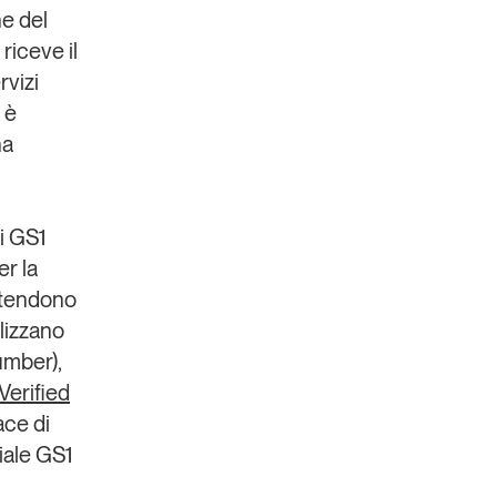
e del
 riceve il
rvizi
 è
na
i
GS1
er la
ntendono
ilizzano
umber),
Verified
ace di
iale
GS1