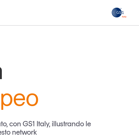
GS1
ità
Tendenze Journal
 le
La nostra newsletter nella tua email
n
Iscriviti
opeo
, con GS1 Italy, illustrando le
uesto network