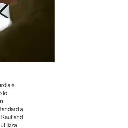
ardia è
o lo
in
standard a
e Kaufland
utilizza