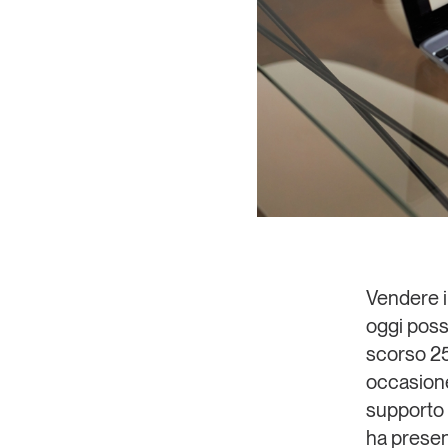
Vendere i
oggi possi
scorso 2
occasione 
supporto 
ha present