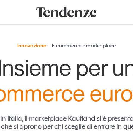
onomia e consumi
Innovazione
Logistica
Retail e brand
Sostenibil
Tendenze
Magazine
Studi e ricerche
Innovazione
E-commerce e marketplace
Articoli
Tutti gli studi e
Insieme per u
ricerche
Opinioni
Dossier
Il Numero
ommerce eur
Interviste
Comunicati stampa
Video
Podcast
 Italia, il marketplace Kaufland si è presentato
che si aprono per chi sceglie di entrare in q