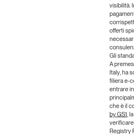
visibilità
pagamen
corrispett
offerti sp
necessari
consulenz
Gli stand
A premess
Italy
, ha s
filiera e
entrare in
principal
che è
il 
by GS1
, 
verificare
Registry 