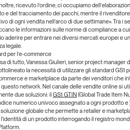
. Inoltre, ricevuto l’ordine, ci occupiamo dell’
elaborazion
to
e del
tracciamento dei pacchi
, mentre il rivenditore
ivo di ogni vendita nell’arco di due settimane». Tra i se
iccano le informazioni sulle
norme di compliance
a cui
o aderire per entrare nei diversi mercati europei e u
a legale
.
ard per l’e-commerce
a di tutto,
Vanessa Giulieri
, senior project manager d
ottolineato la necessità di utilizzare gli standard GS1 p
-commerce e marketplace da parte dei venditori che i
 questo network. Nel canale delle vendite online si ut
mente due soluzioni: il
GS1
GTIN
(Global Trade Item N
codice numerico univoco assegnato a ogni prodotto
e
la soluzione globale che permette a retailer e marketpl
 l'identità di un prodotto interrogando il registro mond
Platform.