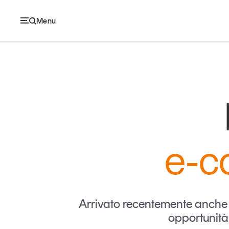
Menu
Ec
Economia e consumi
e-c
Innovazione
Logistica
Retail e brand
Arrivato recentemente anche in
opportunità 
Sostenibilità