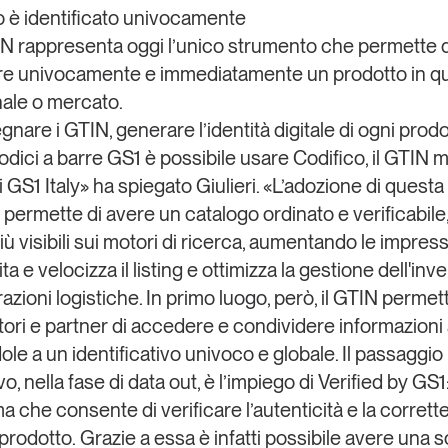
to è identificato univocamente
IN rappresenta oggi
l’unico strumento che permette d
are univocamente e immediatamente un prodotto
in qu
anale o mercato.
nare i GTIN, generare l’identità digitale di ogni prodo
codici a barre GS1 è possibile usare
Codifico, il GTIN
i GS1 Italy
» ha spiegato Giulieri. «L’adozione di questa
 permette di avere un catalogo ordinato e verificabile,
iù visibili sui motori di ricerca, aumentando le impres
ita e velocizza il listing e ottimizza la gestione dell'inv
azioni logistiche. In primo luogo, però, il GTIN permet
ri e partner di accedere e condividere informazioni af
le a un identificativo univoco e globale. Il passaggio
, nella fase di data out, è l’impiego di
Verified by GS1
a che consente di verificare l’autenticità e la corrett
 prodotto.
Grazie a essa è infatti possibile avere una s