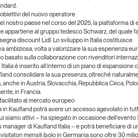
andard.
 obiettivi del nuovo operatore
el nostro paese nel corso del 2025, la piattaforma di 
 appartiene al
gruppo tedesco Schwarz
, del quale f
segna discount Lidl. Lo sviluppo in Italia costituisce
iva ambiziosa, volta a valorizzare la sua esperienza eu
o basato sulla
collaborazione con rivenditori internaz
in Italia è inserito all’interno di un piano di espansione
fland consolidare la sua presenza, oltreché naturalme
 anche in Austria, Slovacchia, Repubblica Ceca, Polon
nte, in Francia.
acilitato al mercato europeo
 in Kaufland potrà avere un accesso agevolato in tutti g
cui siamo attivi – ha spiegato in occasione dell’evento
es manager di
Kaufland Italia
– e potrà beneficiare di 
isitatori mensili
(solo in Germania sono oltre 30 milion