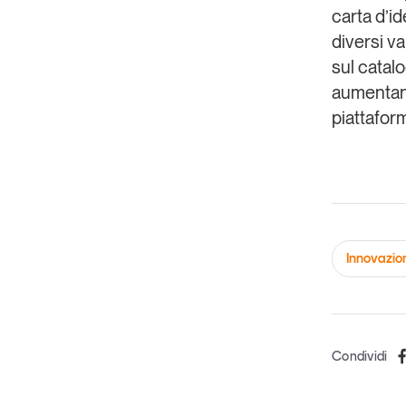
carta d’i
diversi va
sul catalo
aumentand
piattafor
Innovazio
Condividi