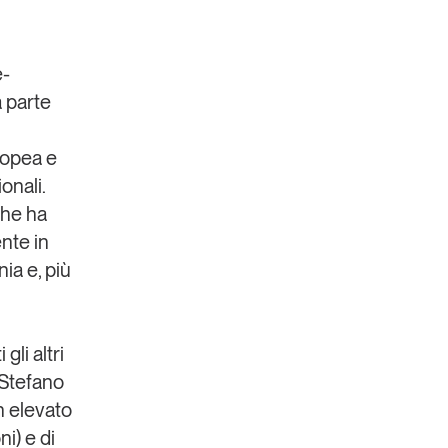
e-
a parte
ropea e
ionali
.
 che ha
nte in
ia e, più
li altri
Stefano
un
elevato
i) e di