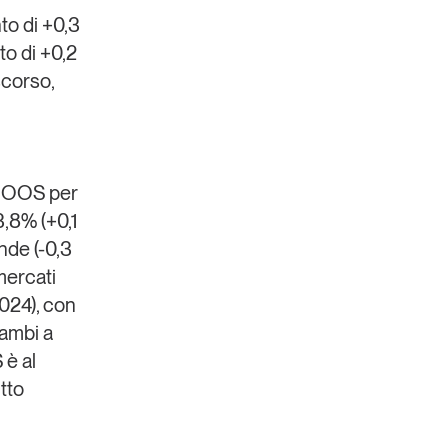
to di +0,3
to di +0,2
scorso,
di OOS per
3,8% (+0,1
nde (-0,3
ercati
2024), con
ambi a
 è al
tto