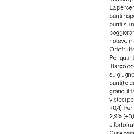
La percen
Copia Link
punti ris
punti
su m
peggioran
notevolmen
Ortofrutta
Per quant
il largo 
su giugno
punti) e
c
grandi
il 
vistosi pe
+0,4). Per
2,9% (+0,
all'ortofru
Cura perso