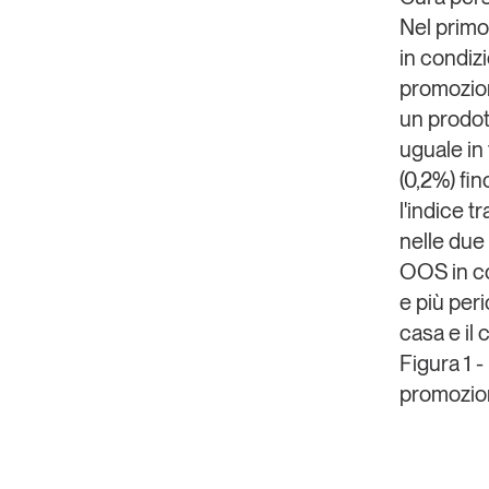
Nel primo
in condiz
promozion
un prodot
uguale in 
(0,2%) fin
l'indice 
nelle due
OOS in c
e più per
casa e il
Figura 1 
promozio