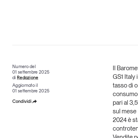
Grandi temi
Tendenze è il magazine di GS1 Italy che racconta in 
indipendente il cambiamento e le sfide del largo con
Numero del
Il
Barometr
dell’economia a professionisti e consumatori
01 settembre 2025
GS1 Italy
di
Redazione
GS1 Italy
GS1 Italy
GS1 Italy
Tendenze
GS1 
tasso di 
Aggiornato il
01 settembre 2025
consumo 
Condividi
pari al 3,
sul mese 
Facebook
2024 è st
X
controte
Vendite p
Linkedin