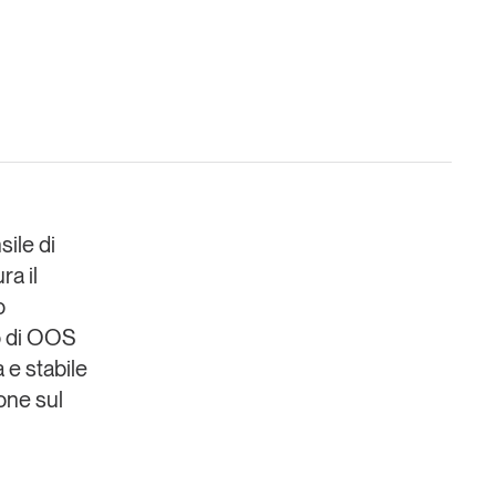
Un anno di
Tendenze
2026
sile di
ura
il
Leggi il magazine
o
 di OOS
 e stabile
one sul