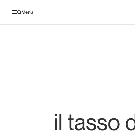
Menu
Ec
Economia e consumi
Innovazione
Logistica
il tasso 
Retail e brand
Sostenibilità