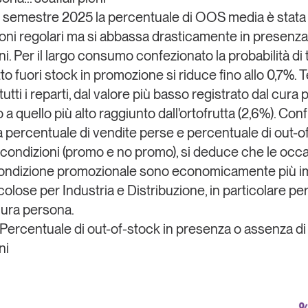
 semestre 2025 la percentuale di OOS media è stata
ioni regolari ma si abbassa drasticamente in presenza
i. Per il largo consumo confezionato la probabilità di 
to fuori stock
in promozione si riduce
fino allo 0,7%.
T
tutti i reparti, dal valore più basso registrato dal cura
o a quello più alto raggiunto dall'ortofrutta (2,6%). Co
tra percentuale di vendite perse e percentuale di out-o
 condizioni (promo e no promo), si deduce che le occa
ondizione promozionale
sono economicamente più im
icolose
per Industria e Distribuzione, in particolare pe
 cura persona.
- Percentuale di out-of-stock in presenza o assenza di
ni