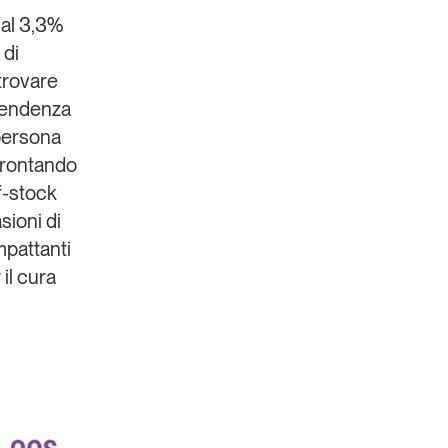
 al 3,3%
 di
trovare
endenza
 persona
nfrontando
f-stock
sioni di
pattanti
r
il cura