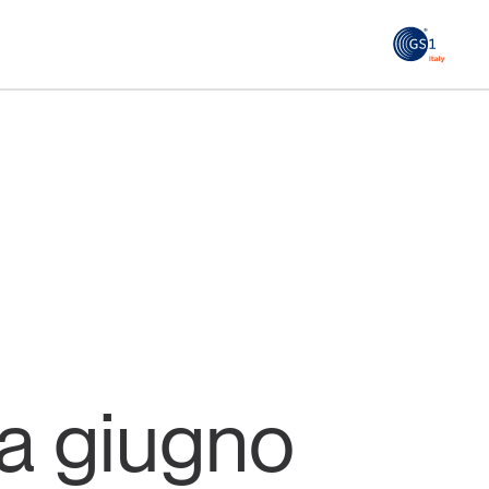
GS1
ità
Tendenze Journal
 le
La nostra newsletter nella tua email
Iscriviti
k a giugno