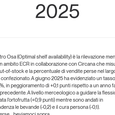
2025
Eventi e formazione
Tutti gli
appuntamenti
Chi siamo
Newsletter
modo
Contatti
sumo e
o Osa (Optimal shelf availability)
è la rilevazione men
in ambito
ECR
in collaborazione con
Circana
che mis
Italy
out-of-stock e la percentuale di vendite perse
nel larg
confezionato. A
giugno 2025
ha evidenziato un
tasso
5%,
in peggioramento di +0,1 punti rispetto a un anno fa
precedente. A livello merceologico a guidare la flessi
ata
l'ortofrutta
(+0,9 punti) mentre sono andati in
ndenza le
bevande (-0,2) e il cura persona (-0,1)
.
erse... beviamoci sopra