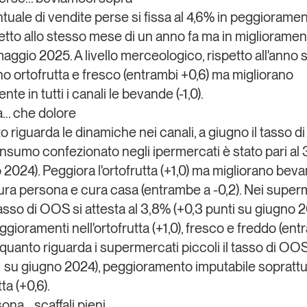
tuale di
vendite perse
si fissa al 4,6% in peggioramen
petto allo stesso mese di un anno fa ma
in miglioramen
aggio 2025. A livello merceologico, rispetto all'anno 
o ortofrutta e fresco (entrambi +0,6) ma
migliorano
te in tutti i canali le bevande
(-1,0).
... che dolore
o riguarda le dinamiche nei canali, a giugno il tasso 
consumo confezionato negli
ipermercati
è stato pari al 
 2024). Peggiora l'ortofrutta (+1,0) ma migliorano beva
ura persona e cura casa
(entrambe a -0,2). Nei
superm
tasso di OOS si attesta al 3,8% (+0,3 punti su giugno 
ggioramenti nell'ortofrutta (+1,0),
fresco e freddo
(entr
 quanto riguarda i
supermercati piccoli
il tasso di OOS
1 su giugno 2024), peggioramento imputabile soprattu
tta (+0,6).
na... scaffali pieni