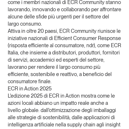
come i membri nazionali di ECR Community stanno
Tendenze Journal
lavorando, innovando e collaborando per affrontare
La nostra newsletter nella tua email
alcune delle sfide più urgenti per il settore del
Iscriviti
largo consumo.
Attiva in oltre 20 paesi, ECR Community riunisce le
iniziative nazionali di Efficient Consumer Response
(risposta efficiente al consumatore, ndr), come ECR
Italia, che insieme a distributori, produttori, fornitori
di servizi, accademici ed esperti del settore,
lavorano per rendere il largo consumo più
efficiente, sostenibile e reattivo, a beneficio del
consumatore finale.
ECR in Action 2025
L'edizione 2025 di ECR in Action mostra come le
azioni locali abbiano un impatto reale anche a
livello globale: dall'ottimizzazione degli imballaggi
Un anno di
alle strategie di sostenibilità, dalle applicazioni di
Tendenze
2026
intelligenza artificiale nella supply chain agli insight