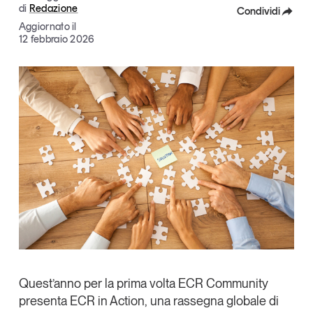
di
Redazione
Condividi
Articoli
Tutti gli studi e le ricerche
Aggiornato il
Opinioni
Facebook
12 febbraio 2026
Dossier
X
Il Numero
Linkedin
Interviste
Comunicati stampa
Copia Link
Video
Podcast
Eventi e formazione
Tutti gli appuntamenti
Chi siamo
Newsletter
Quest’anno per la prima volta
ECR Community
Contatti
presenta
ECR in Action,
una rassegna globale di