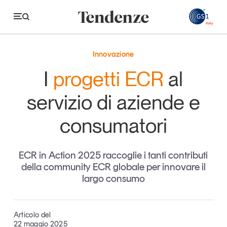
GS
Innovazione
Tendenze
I
progetti ECR
al
Economia e consumi
servizio di aziende e
Innovazione
consumatori
Logistica
Retail e brand
ECR in Action 2025 raccoglie i tanti contributi
della community ECR globale per innovare il
Sostenibilità
largo consumo
Grandi temi
Articolo del
Magazine
Studi e ricerche
22 maggio 2025