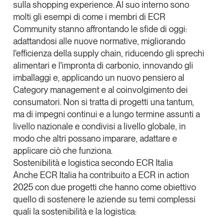
sulla shopping experience. Al suo interno sono
Leggi il magazine
molti gli esempi di come i membri di ECR
Community stanno affrontando le sfide di oggi:
adattandosi alle nuove normative, migliorando
l'efficienza della supply chain, riducendo gli sprechi
alimentari e l'impronta di carbonio, innovando gli
Tendenze è il magazine di GS1 Italy che racconta in
imballaggi e, applicando un nuovo pensiero al
modo indipendente il cambiamento e le sfide del largo
Category management e al coinvolgimento dei
consumo e dell’economia a professionisti e
consumatori
consumatori. Non si tratta di progetti una tantum,
ma di impegni continui e a lungo termine assunti a
GS1 Italy
GS1 Italy
GS1 Italy
Tendenze
livello nazionale e condivisi a livello globale, in
modo che altri possano imparare, adattare e
GS1 Italy
applicare ciò che funziona.
Sostenibilità e logistica secondo ECR Italia
Anche
ECR Italia
ha contribuito a ECR in action
2025 con due progetti che hanno come obiettivo
quello di sostenere le aziende su temi complessi
quali la sostenibilità e la logistica: