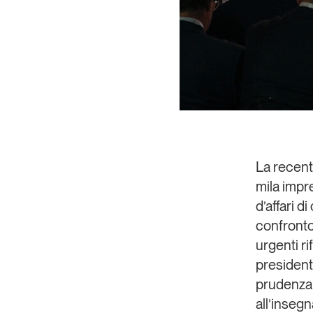
La recen
mila impr
d’affari d
confronto 
urgenti ri
president
prudenza,
all’insegn