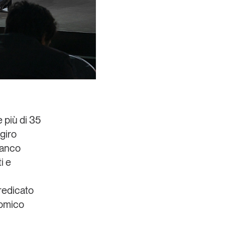
e più di 35
giro
franco
i e
predicato
nomico