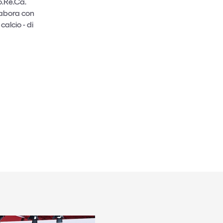
o.Re.Ca.
labora con
calcio - di