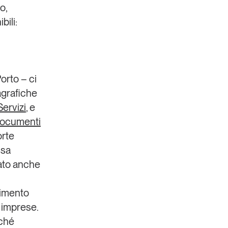
o,
bili:
orto – ci
agrafiche
Servizi
, e
 documenti
orte
ssa
eato anche
gimento
e imprese.
rché