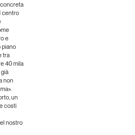
 concreta
l centro
e
come
ro e
o piano
 tra
re 40 mila
 già
ma non
ema».
orto, un
e costi
el nostro