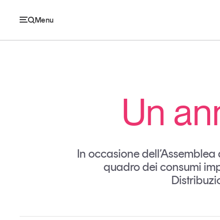
Menu
Ec
Un ann
Economia e consumi
Innovazione
In occasione dell’Assemblea a
Logistica
quadro dei consumi impr
Distribuz
Retail e brand
Sostenibilità