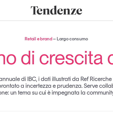
onomia e consumi
Innovazione
Logistica
Retail e brand
Sostenibil
Tendenze
Magazine
Studi e ricerche
Retail e brand
Largo consumo
Articoli
Tutti gli studi e
o di crescita
ricerche
Opinioni
Dossier
Il Numero
Interviste
nnuale di IBC, i dati illustrati da Ref Ricerc
Comunicati stampa
ontato a incertezza e prudenza. Serve collab
Video
ione: un tema su cui è impegnata la community
Podcast