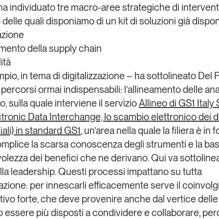
 ha individuato tre macro-aree strategiche di intervent
o delle quali disponiamo di un kit di soluzioni già disponi
azione
amento della supply chain
ità
io, in tema di digitalizzazione – ha sottolineato Del P
percorsi ormai indispensabili: l’allineamento delle an
o, sulla quale interviene il servizio
Allineo di GS1 Italy 
tronic Data Interchange, lo scambio elettronico dei
li) in standard GS1
, un’area nella quale la filiera è in f
complice la scarsa conoscenza degli strumenti e la ba
lezza dei benefici che ne derivano. Qui va sottolin
ella leadership. Questi processi impattano su tutta
zazione: per innescarli efficacemente serve il coinvol
tivo forte, che deve provenire anche dal vertice dell
essere più disposti a condividere e collaborare, pe