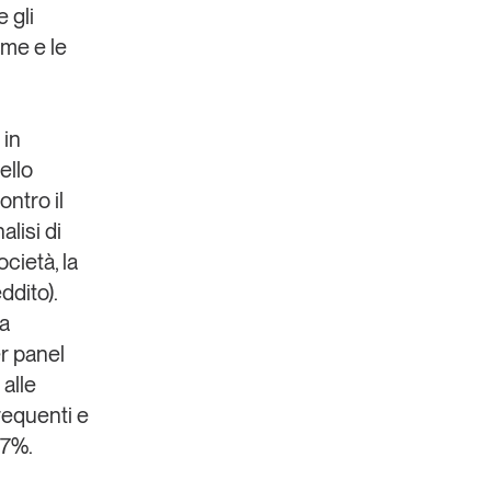
 gli
ime e le
 in
ello
ntro il
lisi di
ocietà, la
ddito).
da
r panel
 alle
requenti e
,7%.