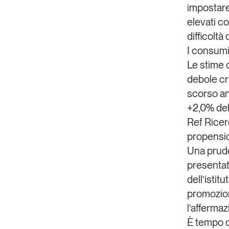
impostare 
elevati co
difficoltà
I consumi 
Le stime d
debole cr
scorso an
+2,0% del 
Ref Rice
propension
Una prude
presentat
dell’istit
promozion
l’affermaz
È tempo d