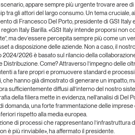
 scenario, appare sempre più urgente trovare aree di
p tra gli attori del largo consumo. Un tema cruciale, a
vento di
Francesco Del Porto
, presidente di
GS1 Italy
region Italy
Barilla
. «GS1 Italy intende proporsi non 
rte”, ma dev’essere percepita sempre più come un ve
sset a disposizione delle aziende. Non a caso, il nostr
o 2024/2026 è basato sul rilancio della collaborazione
 e Distribuzione. Come? Attraverso l’impegno delle olt
tenti a fare propri e promuovere standard e processi
li, che hanno già dimostrato di generare un impatto, 
ra sufficientemente diffusi all’interno del nostro sist
afia della filiera mette in evidenza, nell’analisi di Del P
i domanda, una forte frammentazione delle imprese 
inferiori rispetto alla media europea.
zione di processi che rappresentano l’infrastruttura d
n è più rinviabile», ha affermato il presidente.