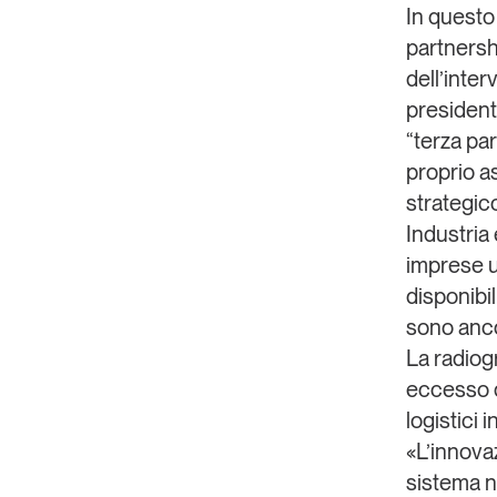
In questo
partnershi
dell’inter
president 
“terza pa
proprio a
strategic
Industria
imprese u
disponibi
sono anco
La radiogr
eccesso d
logistici 
«L’innova
sistema no