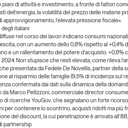
piani di attività e investimento, a fronte di fattori come
sti dell’energia, la volatilità del prezzo delle materie pr
 di approvvigionamento, l’elevata pressione fiscale».
degli italiani
iffuse nel corso dei lavori indicano consumi nazionali
escita, con un aumento dello 0,8% rispetto al +0,4% d
no e un rallentamento del potere d’acquisto: +0,8% co
2024. Non stupisce che resti elevata, come rileva l’ana
rche
presentata da
Fedele De Novellis
, partner della s
e al risparmio delle famiglie (9,5% di incidenza sul re
nza confermata dai dati sulla dinamica della doman
i da
Marco Pellizzoni, commerciale director consume
uto di ricerche
YouGov
, che segnalano un forte ricorso
i per contenere lo scontrino, acquisti ridotti ma più f
ione del discount, la cui penetrazione è arrivata all’88
i partnership