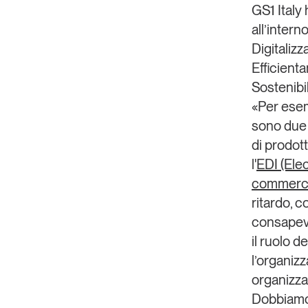
GS1 Italy
all’intern
Digitalizz
Efficient
Sostenibil
«Per esemp
sono due 
di prodott
l'
EDI
(Elec
commercia
ritardo, 
consapevo
il ruolo d
l’organiz
organizza
Dobbiamo 