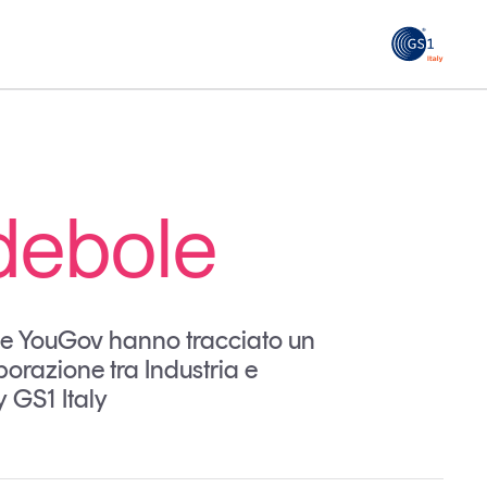
GS1
ità
Tendenze Journal
 le
La nostra newsletter nella tua email
 debole
Iscriviti
he e YouGov hanno tracciato un
orazione tra Industria e
 GS1 Italy