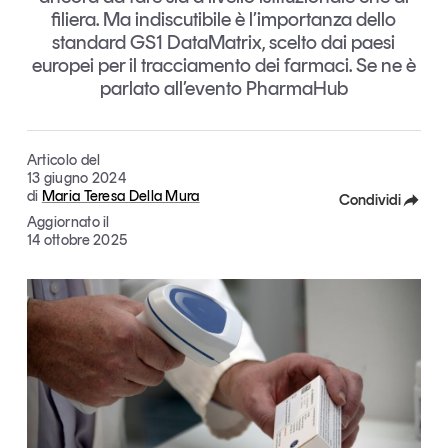
filiera. Ma indiscutibile è l’importanza dello
Articoli
Tutti gli studi e le ricerche
standard GS1 DataMatrix, scelto dai paesi
Opinioni
europei per il tracciamento dei farmaci. Se ne è
Dossier
parlato all’evento PharmaHub
Il Numero
Interviste
Articolo del
Comunicati stampa
13 giugno 2024
Video
di
Maria Teresa Della Mura
Condividi
Podcast
Aggiornato il
Facebook
14 ottobre 2025
X
Eventi e formazione
Tutti gli appuntamenti
Linkedin
Copia Link
Chi siamo
Newsletter
Contatti