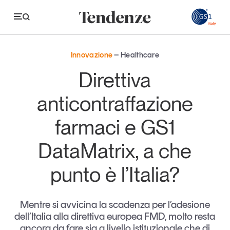
GS
Innovazione
Healthcare
Tendenze
Direttiva
Economia e consumi
anticontraffazione
Innovazione
farmaci e GS1
Logistica
DataMatrix, a che
Retail e brand
punto è l’Italia?
Sostenibilità
Grandi temi
Mentre si avvicina la scadenza per l’adesione
dell’Italia alla direttiva europea FMD, molto resta
Magazine
Studi e ricerche
ancora da fare sia a livello istituzionale che di