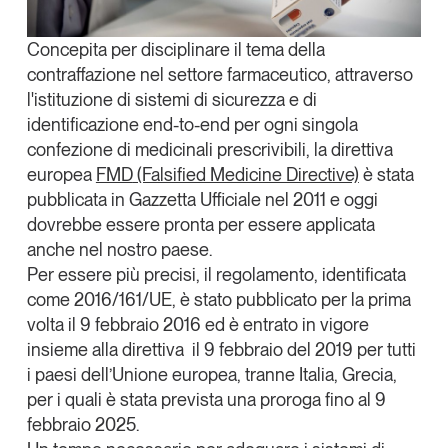
Tendenze Journal
La nostra newsletter nella tua email
Concepita per disciplinare il tema della
contraffazione nel settore farmaceutico, attraverso
Iscriviti
l'istituzione di sistemi di sicurezza e di
identificazione end-to-end per ogni singola
confezione di medicinali prescrivibili, la
direttiva
europea
FMD
(Falsified Medicine Directive)
è stata
pubblicata in Gazzetta Ufficiale nel 2011 e oggi
dovrebbe essere pronta per essere applicata
anche nel nostro paese.
Per essere più precisi, il regolamento, identificata
come 2016/161/UE, è stato pubblicato per la prima
volta il 9 febbraio 2016 ed è entrato in vigore
insieme alla direttiva il 9 febbraio del 2019 per tutti
i paesi dell’Unione europea, tranne Italia, Grecia,
Un anno di
per i quali è stata prevista una proroga fino al
9
Tendenze
2026
febbraio 2025
.