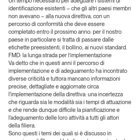
Un tempo necessario per
adeguare i sistemi di
identificazione esistenti
– che gli altri paesi membri
Leggi il magazine
non avevano –
alla nuova direttiv
a, con un
percorso di conformità che deve essere
completato entro il prossimo anno: per il nostro
paese in particolare si tratta di passare dalle
Tendenze è il magazine di GS1 Italy che racconta in
etichette preesistenti, il bollino, ai nuovi standard.
modo indipendente il cambiamento e le sfide del largo
FMD: la lunga strada per l’implementazione
consumo e dell’economia a professionisti e
Va detto che in questi anni il percorso di
consumatori
implementazione e di adeguamento ha incontrato
diverse criticità e tuttora mancano informazioni
GS1 Italy
GS1 Italy
GS1 Italy
Tendenze
precise, dettagliate e aggiornate circa
GS1 Italy
l'implementazione della direttiva: una incertezza
che riguarda sia le modalità sia i tempi di attuazione
e che rende dunque difficile la pianificazione e
l'adeguamento delle loro attività a tutti gli attori
della filiera.
Sono questi i temi dei quali si è discusso in