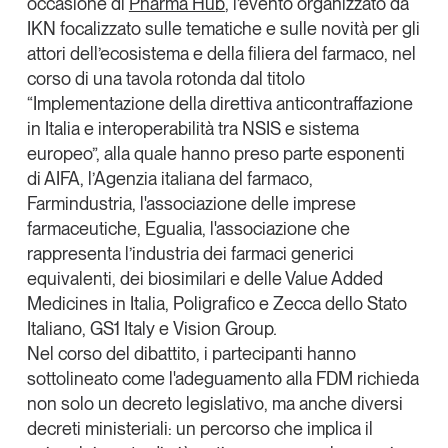
occasione di
Pharma Hub
, l’evento organizzato da
IKN
focalizzato sulle tematiche e sulle novità per gli
attori dell’ecosistema e della filiera del farmaco, nel
corso di una tavola rotonda dal titolo
“
Implementazione della direttiva anticontraffazione
in Italia e interoperabilità tra NSIS e sistema
europeo
”, alla quale hanno preso parte esponenti
di
AIFA,
l’Agenzia italiana del farmaco,
Farmindustria
, l'associazione delle imprese
farmaceutiche,
Egualia
, l'associazione che
rappresenta l’industria dei farmaci generici
equivalenti, dei biosimilari e delle Value Added
Medicines in Italia,
Poligrafico e Zecca dello Stato
Italiano
,
GS1 Italy
e
Vision Group
.
Nel corso del dibattito, i partecipanti hanno
sottolineato come
l'adeguamento alla FDM richieda
non solo un decreto legislativo, ma anche diversi
decreti ministeriali: un percorso che implica il