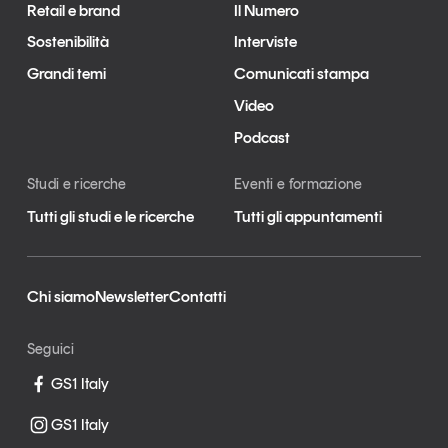
Retail e brand
Il Numero
Sostenibilità
Interviste
Grandi temi
Comunicati stampa
Video
Podcast
Studi e ricerche
Eventi e formazione
Tutti gli studi e le ricerche
Tutti gli appuntamenti
Chi siamo
Newsletter
Contatti
Seguici
GS1 Italy
GS1 Italy