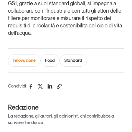
GS1, grazie a suoi standard globali
, si impegna a
Leggi il magazine
collaborare con l'Industria e con tutti gli attori delle
filiere per
monitorare e misurare il rispetto dei
requisiti di circolarità e sostenibilità del ciclo di vita
dell’acqua.
Tendenze è il magazine di GS1 Italy che racconta in
modo indipendente il cambiamento e le sfide del largo
consumo e dell’economia a professionisti e
Innovazione
Food
Standard
consumatori
GS1 Italy
GS1 Italy
GS1 Italy
Tendenze
GS1 Italy
Condividi
Redazione
La redazione, gli autori, gli opinionisti, chi contribuisce a
scrivere Tendenze