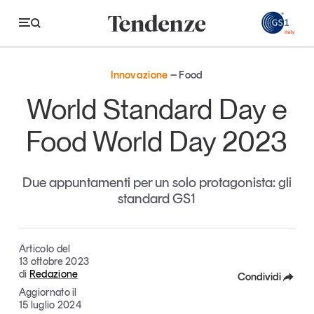
GS
Innovazione
Food
Tendenze
World Standard Day e
Economia e consumi
Food World Day 2023
Innovazione
Due appuntamenti per un solo protagonista: gli
Logistica
standard GS1
Retail e brand
Sostenibilità
Articolo del
Grandi temi
13 ottobre 2023
di
Redazione
Condividi
Aggiornato il
Facebook
15 luglio 2024
Magazine
Studi e ricerche