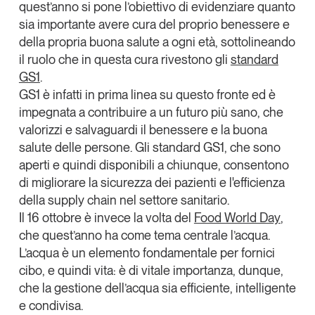
quest’anno si pone l
’obiettivo di evidenziare quanto
Tendenze Journal
sia importante avere cura del proprio benessere e
La nostra newsletter nella tua email
della propria buona salute a ogni età
, sottolineando
Iscriviti
il ruolo che in questa cura rivestono gli
standard
GS1
.
GS1 è infatti in prima linea su questo fronte
ed è
impegnata a contribuire a un futuro più sano, che
valorizzi e salvaguardi il benessere e la buona
salute delle persone. Gli standard GS1, che sono
aperti e quindi disponibili a chiunque, consentono
di migliorare la sicurezza dei pazienti e l'efficienza
della supply chain nel settore sanitario.
Il 16 ottobre è invece la volta del
Food World Day
,
che quest’anno ha come tema centrale l’acqua
.
L’acqua è un elemento fondamentale per fornici
cibo, e quindi vita: è di vitale importanza, dunque,
Un anno di
che la gestione dell’acqua sia efficiente, intelligente
Tendenze
2026
e condivisa.