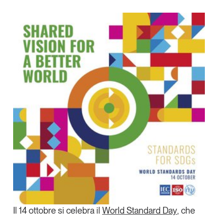
Articoli
Tutti gli studi e le ricerche
X
Opinioni
Linkedin
Dossier
Copia Link
Il Numero
Interviste
Comunicati stampa
Video
Podcast
Eventi e formazione
Tutti gli appuntamenti
Chi siamo
Newsletter
Contatti
Il 14 ottobre si celebra il
World Standard Day
, che