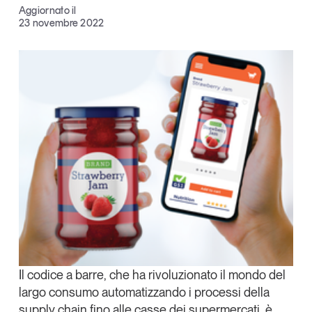
Aggiornato il
Articoli
Tutti gli studi e le ricerche
Facebook
23 novembre 2022
Opinioni
X
Dossier
Il Numero
Linkedin
Interviste
Copia Link
Comunicati stampa
Video
Podcast
Eventi e formazione
Tutti gli appuntamenti
Chi siamo
Newsletter
Il codice a barre, che ha rivoluzionato il mondo del
Contatti
largo consumo automatizzando i processi della
supply chain fino alle casse dei supermercati, è