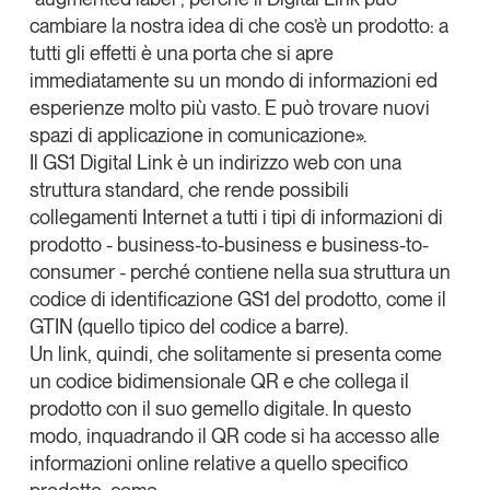
cambiare la nostra idea di che cos’è un prodotto: a
Leggi il magazine
tutti gli effetti è una porta che si apre
immediatamente su un mondo di informazioni ed
esperienze molto più vasto. E può trovare nuovi
spazi di applicazione in comunicazione».
Tendenze è il magazine di GS1 Italy che racconta in
Il GS1 Digital Link è un indirizzo web con una
modo indipendente il cambiamento e le sfide del largo
struttura standard, che rende possibili
consumo e dell’economia a professionisti e
collegamenti Internet a tutti i tipi di informazioni di
consumatori
prodotto - business-to-business e business-to-
consumer - perché contiene nella sua struttura un
GS1 Italy
GS1 Italy
GS1 Italy
Tendenze
codice di identificazione GS1 del prodotto, come il
GS1 Italy
GTIN (quello tipico del codice a barre).
Un link, quindi, che solitamente si presenta come
un codice bidimensionale QR e che
collega il
prodotto con il suo gemello digitale
. In questo
modo,
inquadrando il QR code si ha accesso alle
informazioni online relative a quello specifico