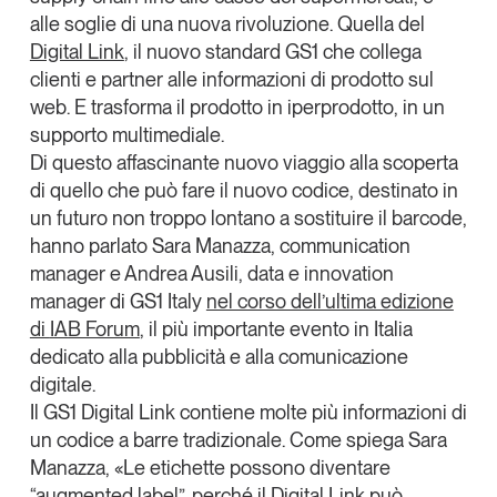
Tendenze Journal
alle soglie di una nuova rivoluzione. Quella del
La nostra newsletter nella tua email
Digital Link
, il nuovo standard GS1 che
collega
clienti e partner alle informazioni di prodotto sul
Iscriviti
web
. E trasforma il prodotto in
iperprodotto
, in un
supporto multimediale.
Di questo affascinante nuovo viaggio alla scoperta
di quello che può fare il nuovo codice, destinato in
un futuro non troppo lontano a sostituire il barcode,
hanno parlato
Sara Manazza
, communication
manager e
Andrea Ausili
, data e innovation
manager di
GS1 Italy
nel corso dell’ultima edizione
di
IAB Forum
, il più importante evento in Italia
dedicato alla pubblicità e alla comunicazione
digitale.
Il GS1 Digital Link
contiene molte più informazioni
di
un codice a barre tradizionale. Come spiega Sara
Un anno di
Tendenze
2026
Manazza, «Le etichette possono diventare
“augmented label”, perché il Digital Link può