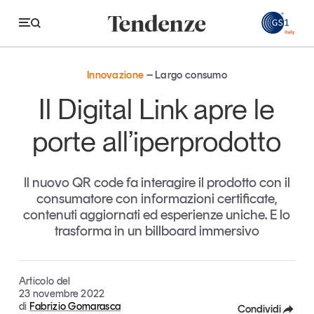
GS
Innovazione
Largo consumo
Tendenze
Il Digital Link apre le
Economia e consumi
porte all’iperprodotto
Innovazione
Il nuovo QR code fa interagire il prodotto con il
Logistica
consumatore con informazioni certificate,
Retail e brand
contenuti aggiornati ed esperienze uniche. E lo
trasforma in un billboard immersivo
Sostenibilità
Grandi temi
Articolo del
23 novembre 2022
di
Fabrizio Gomarasca
Magazine
Studi e ricerche
Condividi