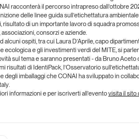
NAI
racconterà il percorso intrapreso dall’ottobre 20
inizione delle linee guida sull’etichettatura ambientale
i, risultato di un importante lavoro di squadra promo
i, associazioni, consorzi e aziende.
 alcuni ospiti, tra cui
Laura D’Aprile
, capo dipartiment
e ecologica e gli investimenti verdi del
MITE
, si parle
ovità sul tema e saranno presentati - da
Bruno Aceto
imi risultati di
IdentiPack
, l’Osservatorio sull’etichettat
e degli imballaggi che CONAI ha sviluppato in collab
taly
.
ri informazioni e per iscriverti all’evento
visita il sit