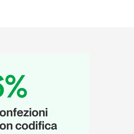
6%
confezioni
on codifica