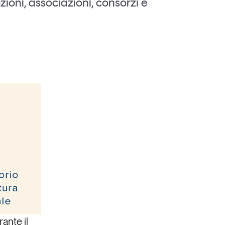
zioni, associazioni, consorzi e
Un anno di
Tendenze
2026
Leggi il magazine
rante il