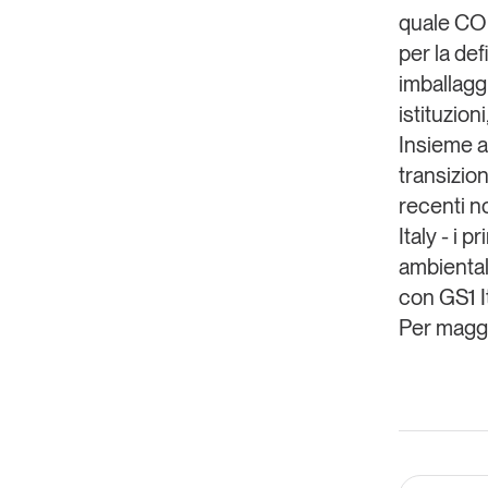
quale
CO
per la def
imballagg
istituzion
Insieme ad
transizion
recenti n
Italy - i pr
ambiental
con
GS1 I
Per maggio