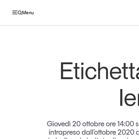
Menu
Ec
Etichett
Economia e consumi
Ie
Innovazione
Logistica
Retail e brand
Giovedì 20 ottobre ore 14:00 s
intrapreso dall’ottobre 2020 a
Sostenibilità