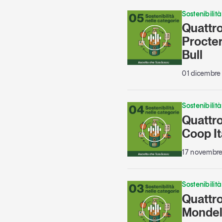
Sostenibilità
Quattro
Procte
Bull
01 dicembre
Sostenibilità
Quattro
Coop It
17 novembr
Sostenibilità
Quattro
Monde