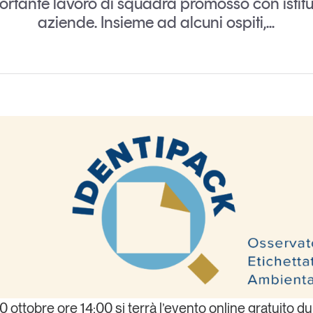
portante lavoro di squadra promosso con istitu
Eventi e formazione
aziende. Insieme ad alcuni ospiti,...
Tutti gli
appuntamenti
Chi siamo
Newsletter
modo
Contatti
sumo e
Italy
0 ottobre ore 14:00
si terrà
l’evento online gratuito
du