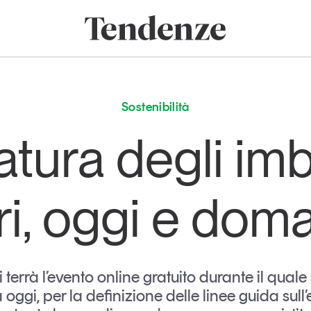
onomia e consumi
Innovazione
Logistica
Retail e brand
Sostenibil
Tendenze
Magazine
Studi e ricerche
Sostenibilità
Articoli
Tutti gli studi e
atura degli imb
ricerche
Opinioni
Dossier
Il Numero
ri, oggi e dom
Interviste
Comunicati stampa
Video
Podcast
i terrà l’evento online gratuito durante il qua
 oggi, per la definizione delle linee guida sull