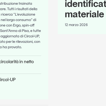
identifica
istribuzione trainata
. Tutti i risultati della
materiale
 ricerca “L’evoluzione
 nel largo consumo” di
12 marzo 2026
one con Ergo, spin-off
Sant’Anna di Pisa, e tutte
e aggiornata di Circol-UP,
ato per le rilevazioni, con
lo ha provato.
rcolarità in netto
Circol-UP