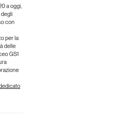
20 a oggi,
 degli
sso con
o per la
rà delle
ceo GS1
ura
orazione
o dedicato