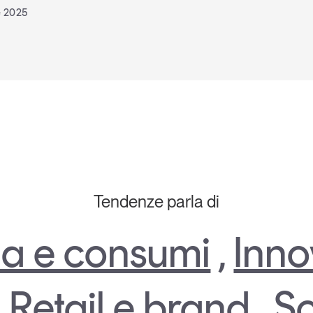
e 2025
Tendenze parla di
a e consumi
,
Inno
,
Retail e brand
,
So