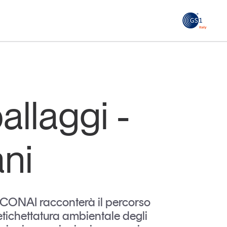
GS1
ità
Tendenze Journal
 le
La nostra newsletter nella tua email
allaggi -
Iscriviti
ani
le CONAI racconterà il percorso
’etichettatura ambientale degli