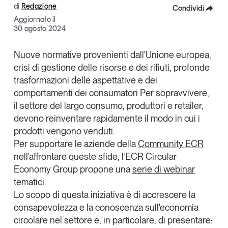
di
Redazione
Condividi
Articoli
Tutti gli studi e le ricerche
Aggiornato il
Opinioni
Facebook
30 agosto 2024
Dossier
X
Il Numero
Nuove normative provenienti dall'Unione europea,
crisi di gestione delle risorse e dei rifiuti, profonde
Linkedin
Interviste
trasformazioni delle aspettative e dei
Comunicati stampa
Copia Link
comportamenti dei consumatori Per sopravvivere,
Video
il settore del largo consumo, produttori e retailer,
Podcast
devono reinventare rapidamente il modo in cui i
prodotti vengono venduti.
Per supportare le aziende della
Community
ECR
Eventi e formazione
nell'affrontare queste sfide, l’
ECR Circular
Tutti gli appuntamenti
Economy Group
propone una
serie di webinar
tematici
.
Chi siamo
Newsletter
Lo scopo di questa iniziativa è di accrescere la
consapevolezza e la conoscenza sull'economia
Contatti
circolare nel settore e, in particolare, di
presentare: