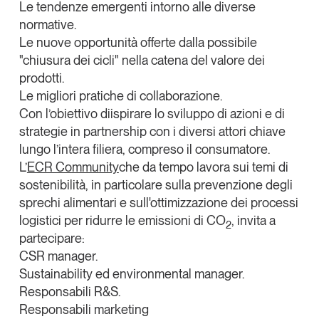
Le tendenze emergenti
intorno alle diverse
Tendenze Journal
normative.
La nostra newsletter nella tua email
Le
nuove opportunità
offerte dalla possibile
Iscriviti
"chiusura dei cicli" nella catena del valore dei
prodotti.
Le
migliori pratiche di collaborazione.
Con l’obiettivo diispirare
lo sviluppo di azioni e di
strategie
in partnership con i diversi attori chiave
lungo l’intera filiera, compreso il consumatore.
L’
ECR Community
che da tempo lavora sui temi di
sostenibilità, in particolare sulla prevenzione degli
sprechi alimentari e sull'ottimizzazione dei processi
logistici per ridurre le emissioni di CO
, invita a
2
partecipare:
CSR manager.
Sustainability ed environmental manager.
Un anno di
Responsabili R&S.
Tendenze
2026
Responsabili marketing