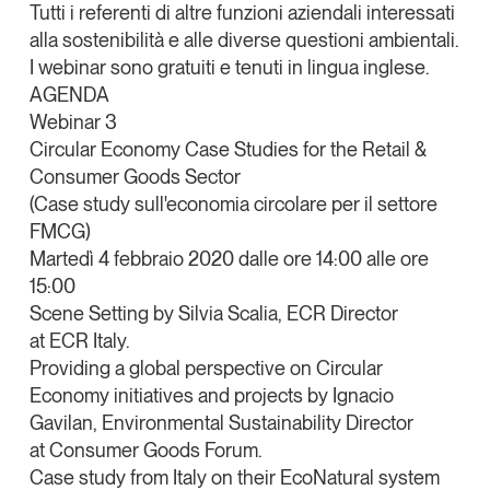
Tutti i referenti di altre funzioni aziendali interessati
Leggi il magazine
alla sostenibilità e alle diverse questioni ambientali.
I webinar sono gratuiti e tenuti in lingua inglese.
AGENDA
Webinar 3
Circular Economy Case Studies for the Retail &
Tendenze è il magazine di GS1 Italy che racconta in
Consumer Goods Sector
modo indipendente il cambiamento e le sfide del largo
(Case study sull'economia circolare per il settore
consumo e dell’economia a professionisti e
consumatori
FMCG)
Martedì 4 febbraio 2020 dalle ore 14:00 alle ore
GS1 Italy
GS1 Italy
GS1 Italy
Tendenze
15:00
Scene Setting by
Silvia Scalia
, ECR Director
GS1 Italy
at
ECR Italy.
Providing a global perspective on Circular
Economy initiatives and projects by
Ignacio
Gavilan
, Environmental Sustainability Director
at
Consumer Goods Forum.
Case study from Italy on their EcoNatural system