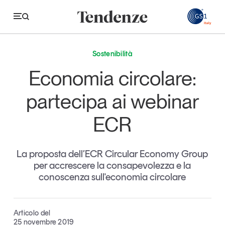
GS
Sostenibilità
Tendenze
Economia circolare:
Economia e consumi
partecipa ai webinar
Innovazione
ECR
Logistica
Retail e brand
La proposta dell’ECR Circular Economy Group
per accrescere la consapevolezza e la
Sostenibilità
conoscenza sull'economia circolare
Grandi temi
Articolo del
Magazine
Studi e ricerche
25 novembre 2019