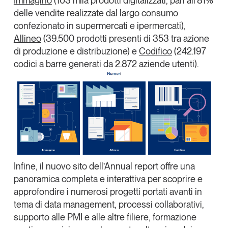
Immagino
(
103 mila prodotti digitalizzati
, pari all’81%
delle vendite realizzate dal largo consumo
Leggi il magazine
confezionato in supermercati e ipermercati),
Allineo
(39.500 prodotti presenti di 353 tra azione
di produzione e distribuzione) e
Codifico
(242.197
codici a barre generati da 2.872 aziende utenti).
Tendenze è il magazine di GS1 Italy che racconta in
modo indipendente il cambiamento e le sfide del largo
consumo e dell’economia a professionisti e
consumatori
GS1 Italy
GS1 Italy
GS1 Italy
Tendenze
GS1 Italy
Infine, il nuovo sito dell’Annual report offre una
panoramica completa e interattiva per scoprire e
approfondire i
numerosi progetti
portati avanti in
tema di
data management
,
processi collaborativi
,
supporto alle PMI
e alle altre filiere,
formazione