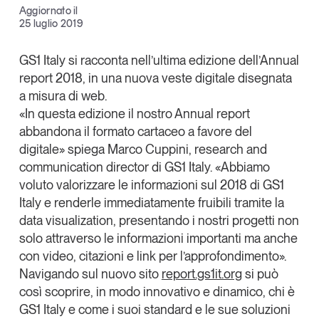
Aggiornato il
Articoli
Tutti gli studi e le ricerche
Facebook
25 luglio 2019
Opinioni
X
Dossier
GS1 Italy
si racconta nell’ultima edizione dell’
Annual
Il Numero
report 2018
, in una nuova veste digitale disegnata
Linkedin
a misura di web.
Interviste
Copia Link
«In questa edizione il nostro Annual report
Comunicati stampa
abbandona il formato cartaceo a favore del
Video
digitale» spiega
Marco Cuppini, research and
Podcast
communication director di GS1 Italy
. «Abbiamo
voluto valorizzare le informazioni sul 2018 di GS1
Eventi e formazione
Italy e renderle immediatamente fruibili tramite la
data visualization
, presentando i nostri progetti non
Tutti gli appuntamenti
solo attraverso le informazioni importanti ma anche
con video, citazioni e link per l’approfondimento».
Chi siamo
Newsletter
Navigando sul
nuovo sito
report.gs1it.org
si può
Contatti
così scoprire, in modo innovativo e dinamico, chi è
GS1 Italy e come i suoi
standard
e le sue soluzioni