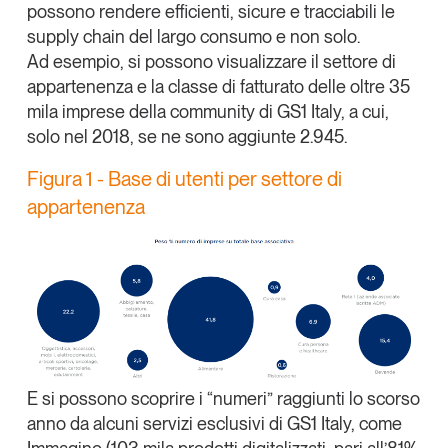
possono rendere efficienti, sicure e tracciabili le
Tendenze Journal
supply chain del largo consumo
e non solo.
La nostra newsletter nella tua email
Ad esempio, si possono visualizzare il settore di
Iscriviti
appartenenza e la classe di fatturato delle
oltre 35
mila imprese della community di GS1 Italy
, a cui,
solo nel 2018, se ne sono aggiunte 2.945.
Figura 1 - Base di utenti per settore di
appartenenza
Un anno di
E si possono scoprire i
“numeri”
raggiunti lo scorso
Tendenze
2026
anno da alcuni servizi esclusivi di GS1 Italy, come