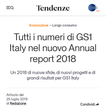
GS
Innovazione
Largo consumo
Tendenze
Tutti i numeri di GS1
Economia e consumi
Italy nel nuovo Annual
Innovazione
report 2018
Logistica
Retail e brand
Un 2018 di nuove sfide, di nuovi progetti e di
grandi risultati per GS1 Italy
Sostenibilità
Grandi temi
Articolo del
25 luglio 2019
di
Redazione
Magazine
Studi e ricerche
Condividi