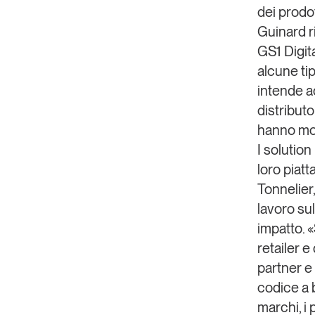
dei prodot
Guinard ri
GS1 Digita
alcune ti
intende ad
distributo
hanno mos
I solutio
loro piat
Tonnelier
lavoro su
impatto. «
retailer e
partner e
codice a 
marchi, i 