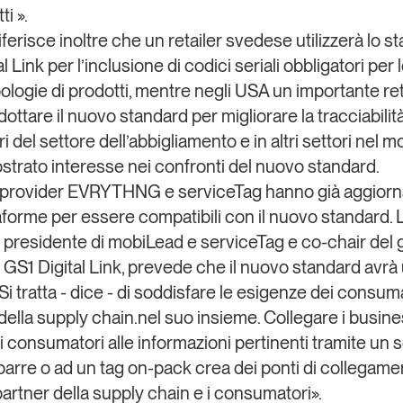
ti ».
ferisce inoltre che un retailer svedese utilizzerà lo s
l Link per l’inclusione di codici seriali obbligatori per
pologie di prodotti, mentre negli USA un importante ret
ottare il nuovo standard per migliorare la tracciabilità.
ri del settore dell’abbigliamento e in altri settori nel 
trato interesse nei confronti del nuovo standard.
n provider EVRYTHNG e serviceTag hanno già aggiorn
taforme per essere compatibili con il nuovo standard.
, presidente di mobiLead e serviceTag e co-chair del 
l GS1 Digital Link, prevede che il nuovo standard avr
Si tratta - dice - di soddisfare le esigenze dei consuma
 della supply chain.nel suo insieme. Collegare i busin
 i consumatori alle informazioni pertinenti tramite un
barre o ad un tag on-pack crea dei ponti di collegamen
partner della supply chain e i consumatori».