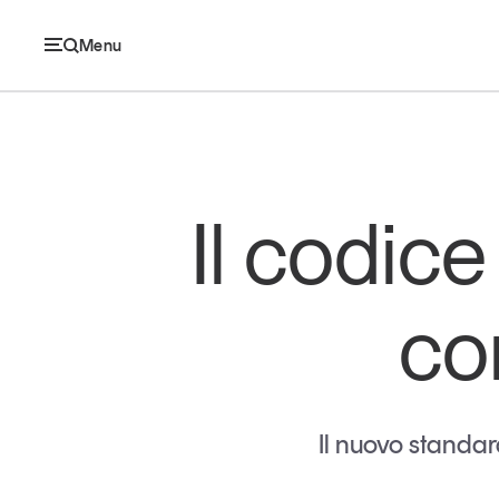
Menu
Ec
Il codic
Economia e consumi
co
Innovazione
Logistica
Retail e brand
Il nuovo standar
Sostenibilità