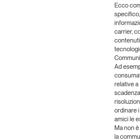
Ecco come
specifico
informazi
carrier
, c
contenuti 
tecnologi
Communic
Ad esempi
consumat
relative 
scadenza, 
risoluzion
ordinare i
amici le e
Ma non è t
la communi