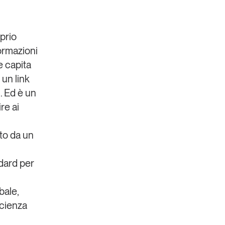
oprio
ormazioni
e capita
un link
. Ed è un
re ai
ato da un
dard per
bale,
ficienza