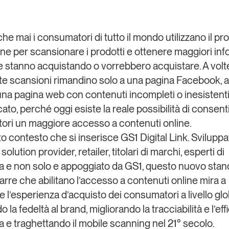
he mai i consumatori di tutto il mondo utilizzano il pr
e per scansionare i prodotti e ottenere maggiori inf
e stanno acquistando o vorrebbero acquistare. A volt
e scansioni rimandino solo a una pagina Facebook, a 
 una pagina web con contenuti incompleti o inesistenti
to, perché oggi esiste la reale possibilità di consenti
ri un maggiore accesso a contenuti online.
to contesto che si inserisce
GS1 Digital Link
. Svilupp
solution provider, retailer, titolari di marchi, esperti di
a e non solo e appoggiato da GS1, questo nuovo stan
arre che abilitano l’accesso a contenuti online mira a
e l’esperienza d’acquisto dei consumatori a livello glo
o la fedeltà al brand, migliorando la tracciabilità e l’ef
era e traghettando il mobile scanning nel 21° secolo.