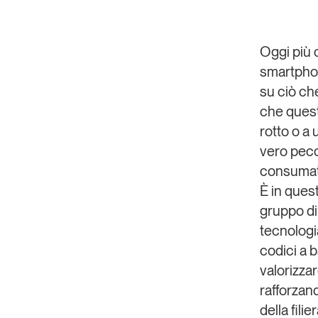
Oggi più c
smartphon
su ciò ch
che quest
rotto o a
vero pecca
consumato
È in ques
gruppo di 
tecnologi
codici a b
valorizzar
rafforzand
della fili