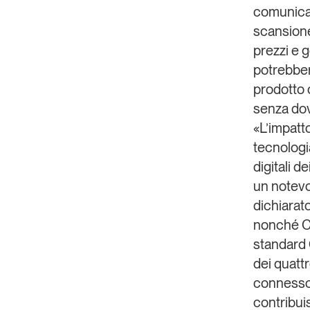
comunicazi
scansione
prezzi e g
potrebber
prodotto
senza dov
«L’impatto
tecnologia
digitali 
un notevo
dichiara
nonché Co
standard 
dei quattr
connesso 
contribuis