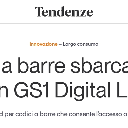
onomia e consumi
Innovazione
Logistica
Retail e brand
Sostenibil
Tendenze
Magazine
Studi e ricerche
Innovazione
Largo consumo
Articoli
Tutti gli studi e
e a barre sbarc
ricerche
Opinioni
Dossier
Il Numero
n GS1 Digital L
Interviste
Comunicati stampa
Video
Podcast
d per codici a barre che consente l’accesso a