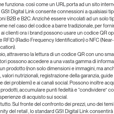
 funziona: così come un URL porta ad un sito intern
, GS1 Digital Link consente connessioni a qualsiasi tip
oni B2B e B2C. Anziché essere vincolati ad un solo ti
ome nel caso del codice a barre tradizionale, per forni
ai clienti ora i
brand
possono usare un codice QR op
e RFID (Radio Frequency Identification) o NFC (Near-
ation).
o, attraverso la lettura di un codice QR con uno sma
ori possono accedere a una vasta gamma di informa
a un prodotto (non solo dimensioni e immagini, ma anch
valori nutrizionali, registrazione della garanzia, guide 
e dei problemi) e ai canali social. Possono inoltre acq
 prodotti, accumulare punti fedeltà e “condividere” co
sperienze di acquisto sui social.
utto. Sul fronte del confronto dei prezzi, uno dei temi
ty del retail , lo standard GS1 Digital Link consentirà l