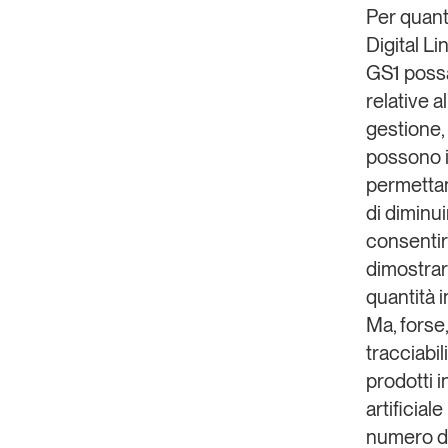
Per quanto
Digital Li
GS1 possa
relative a
gestione, 
possono i
permettan
di diminui
consentir
dimostrare
quantità 
Ma, forse,
tracciabil
prodotti i
artificia
numero del