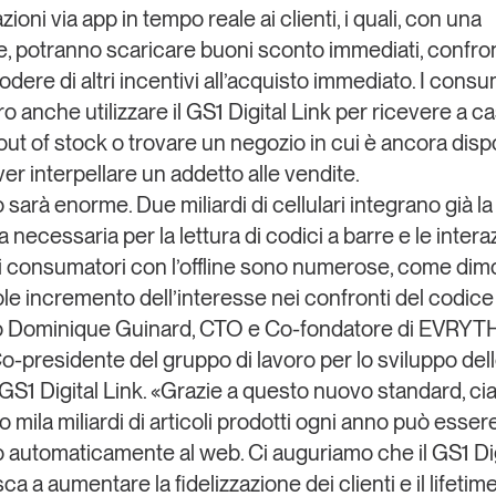
oni via app in tempo reale ai clienti, i quali, con una
, potranno scaricare buoni sconto immediati, confro
odere di altri incentivi all’acquisto immediato. I consu
o anche utilizzare il GS1 Digital Link per ricevere a c
out of stock
o trovare un negozio in cui è ancora disp
er interpellare un addetto alle vendite.
 sarà enorme. Due miliardi di cellulari integrano già la
 necessaria per la lettura di codici a barre e le intera
dei consumatori con l’offline sono numerose, come dim
le incremento dell’interesse nei confronti del codic
to Dominique Guinard, CTO e Co-fondatore di EVRYT
-presidente del gruppo di lavoro per lo sviluppo del
GS1 Digital Link. «Grazie a questo nuovo standard, c
o mila miliardi di articoli prodotti ogni anno può esser
automaticamente al web. Ci auguriamo che il GS1 Dig
ca a aumentare la fidelizzazione dei clienti e il
lifetim