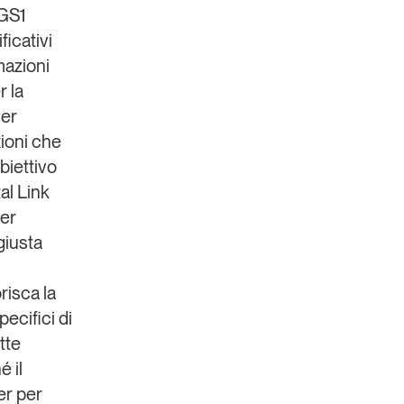
 GS1
ficativi
mazioni
r la
ler
zioni che
biettivo
tal Link
per
giusta
risca la
pecifici di
tte
é il
er per