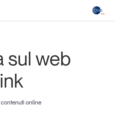
GS1
ità
Tendenze Journal
 le
La nostra newsletter nella tua email
a sul web
Iscriviti
ink
 contenuti online