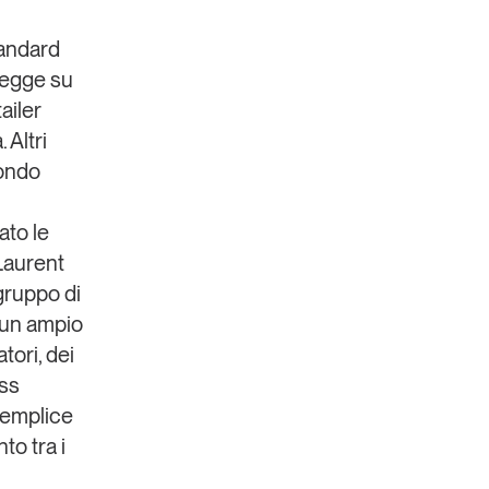
tandard
 legge su
ailer
 Altri
mondo
ato le
 Laurent
gruppo di
à un ampio
tori, dei
ess
 semplice
to tra i