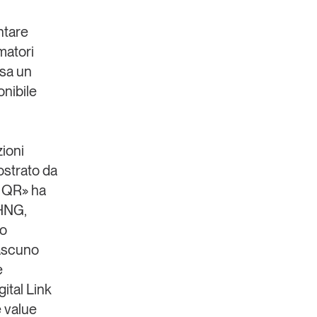
ntare
matori
asa un
onibile
zioni
ostrato da
e QR» ha
HNG,
lo
iascuno
e
ital Link
e value