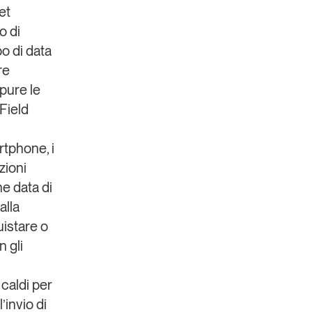
et
o di
po di
data
re
pure le
Field
rtphone, i
zioni
e data di
alla
uistare o
n gli
 caldi per
’invio di