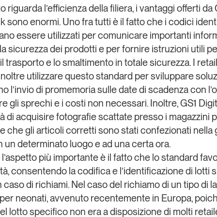
 riguarda l’efficienza della filiera, i vantaggi offerti da
nk sono enormi. Uno fra tutti è il fatto che i codici identi
no essere utilizzati per comunicare importanti infor
lla sicurezza dei prodotti e per fornire istruzioni utili pe
il trasporto e lo smaltimento in totale sicurezza. I retai
noltre utilizzare questo standard per sviluppare solu
o l’invio di promemoria sulle date di scadenza con l’o
re gli sprechi e i costi non necessari. Inoltre, GS1 Digi
à di acquisire fotografie scattate presso i magazzini 
 che gli articoli corretti sono stati confezionati nella 
in un determinato luogo e ad una certa ora.
 l’aspetto più importante è il fatto che lo standard favo
ità, consentendo la codifica e l’identificazione di lotti s
n caso di richiami. Nel caso del richiamo di un tipo di la
le per neonati, avvenuto recentemente in Europa, poich
 lotto specifico non era a disposizione di molti retail