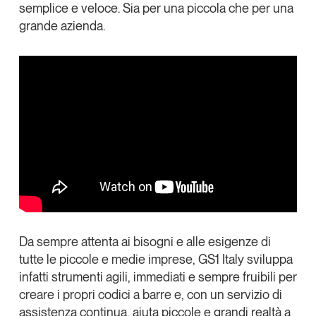
semplice e veloce. Sia per una piccola che per una
Tendenze Journal
grande azienda.
La nostra newsletter nella tua email
Iscriviti
Da sempre attenta ai bisogni e alle esigenze di
tutte le
piccole e medie imprese
, GS1 Italy sviluppa
infatti strumenti agili, immediati e sempre fruibili per
Un anno di
creare i propri codici a barre e, con un servizio di
Tendenze
2026
assistenza continua, aiuta piccole e grandi realtà a