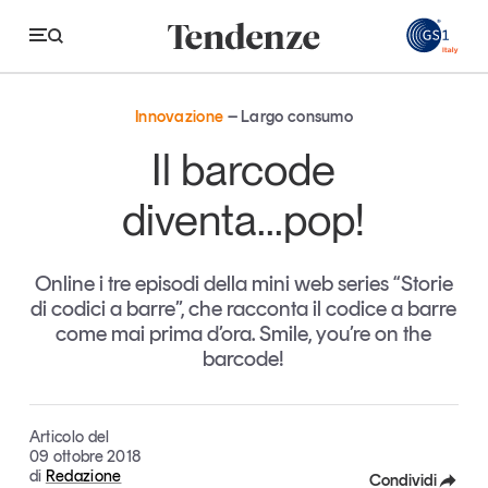
GS
Innovazione
Largo consumo
Tendenze
Il barcode
Economia e consumi
diventa...pop!
Innovazione
Online i tre episodi della mini web series “Storie
Logistica
di codici a barre”, che racconta il codice a barre
Retail e brand
come mai prima d’ora. Smile, you’re on the
barcode!
Sostenibilità
Grandi temi
Articolo del
09 ottobre 2018
di
Redazione
Magazine
Studi e ricerche
Condividi