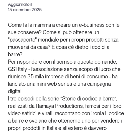
Aggiornato il
Articoli
Tutti gli studi e le ricerche
Facebook
15 dicembre 2025
Opinioni
X
Dossier
Come fa la mamma a creare un e-business con le
Il Numero
sue conserve? Come si può ottenere un
Linkedin
"passaporto" mondiale per i propri prodotti senza
Interviste
Copia Link
muoversi da casa?
E cosa c’è dietro i codici a
Comunicati stampa
barre?
Video
Per rispondere con il sorriso a queste domande,
Podcast
GS1 Italy
- l’associazione senza scopo di lucro che
riunisce 35 mila imprese di beni di consumo - ha
Eventi e formazione
lanciato una mini web series e una campagna
digital.
Tutti gli appuntamenti
I tre episodi della serie
“Storie di codice a barre”
,
realizzati da
Ramaya Productions
, famosi per i loro
Chi siamo
Newsletter
video satirici e virali, raccontano
con
ironia il codice
Contatti
a barre
e svelano che ottenerne uno per vendere i
propri prodotti in Italia e all’estero è davvero