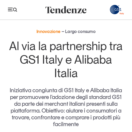
GS
Innovazione
Largo consumo
Tendenze
Al via la partnership tra
Economia e consumi
GS1 Italy e Alibaba
Innovazione
Italia
Logistica
Retail e brand
Iniziativa congiunta di GS1 Italy e Alibaba Italia
per promuovere l’adozione degli standard GS1
Sostenibilità
da parte dei merchant italiani presenti sulla
Grandi temi
piattaforma. Obiettivo: aiutare i consumatori a
trovare, confrontare e comprare i prodotti più
facilmente
Magazine
Studi e ricerche