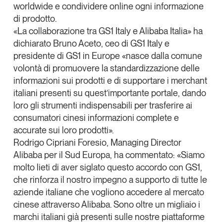
worldwide
e condividere online ogni informazione
Leggi il magazine
di prodotto.
«La collaborazione tra GS1 Italy e Alibaba Italia» ha
dichiarato
Bruno Aceto
, ceo di GS1 Italy e
presidente di GS1 in Europe «nasce dalla comune
volontà di promuovere la standardizzazione delle
Tendenze è il magazine di GS1 Italy che racconta in
informazioni sui prodotti e di supportare i
merchant
modo indipendente il cambiamento e le sfide del largo
consumo e dell’economia a professionisti e
italiani presenti su quest’importante portale, dando
consumatori
loro gli strumenti indispensabili per trasferire ai
consumatori cinesi informazioni complete e
GS1 Italy
GS1 Italy
GS1 Italy
Tendenze
accurate sui loro prodotti».
GS1 Italy
Rodrigo Cipriani Foresio
, Managing Director
Alibaba per il Sud Europa, ha commentato: «Siamo
molto lieti di aver siglato questo accordo con GS1,
che rinforza il nostro impegno a supporto di tutte le
aziende italiane che vogliono accedere al mercato
cinese attraverso Alibaba. Sono oltre un migliaio i
marchi italiani già presenti sulle nostre piattaforme