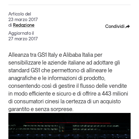
Articoli
Tutti gli studi e le ricerche
Articolo del
Opinioni
23 marzo 2017
Dossier
di
Redazione
Condividi
Il Numero
Aggiornato il
Facebook
27 marzo 2017
Interviste
X
Comunicati stampa
Alleanza tra
GS1 Italy
e
Alibaba Italia
per
Video
sensibilizzare le aziende italiane ad adottare gli
Linkedin
Podcast
standard GS1 che permettono di allineare le
Copia Link
anagrafiche e le informazioni di prodotto,
consentendo così di gestire il flusso delle vendite
Eventi e formazione
in modo efficiente e sicuro e di offrire a 443 milioni
Tutti gli appuntamenti
di consumatori cinesi la certezza di un acquisto
garantito e senza sorprese.
Chi siamo
Newsletter
Contatti