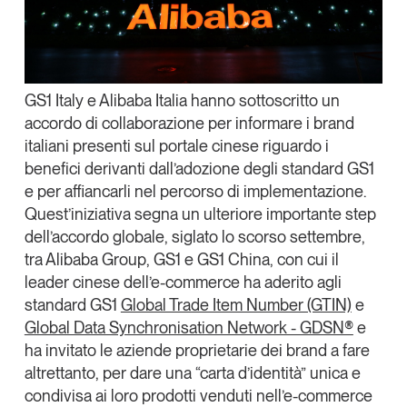
Tendenze Journal
La nostra newsletter nella tua email
Iscriviti
GS1 Italy e Alibaba Italia hanno sottoscritto un
accordo di collaborazione per informare i brand
italiani presenti sul portale cinese riguardo i
benefici derivanti dall’adozione degli standard GS1
e per affiancarli nel percorso di implementazione.
Quest’iniziativa segna un ulteriore importante
step
dell’accordo globale, siglato lo scorso settembre,
tra
Alibaba Group
,
GS1
e
GS1 China
, con cui il
leader
cinese dell’e-commerce ha aderito agli
standard GS1
Global Trade Item Number (GTIN)
e
Global Data Synchronisation Network - GDSN®
e
ha invitato le aziende proprietarie dei brand a fare
Un anno di
altrettanto, per dare una “carta d’identità” unica e
Tendenze
2026
condivisa ai loro prodotti venduti nell’e-commerce