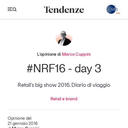
GS
Tendenze
Economia e consumi
L’opinione di
Marco Cuppini
Innovazione
#NRF16 - day 3
Logistica
Retail's big show 2016. Diario di viaggio
Retail e brand
Sostenibilità
Retail e brand
Grandi temi
Opinione del
21 gennaio 2016
Magazine
Studi e ricerche