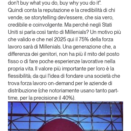
don't buy what you do,
buy why you do it
".
Leggi il magazine
Quindi conta la reputazione e la credibilità di chi
vende; se storytelling dev'essere, che sia vero,
credibile e coinvolgente. Ma perché negli Stati
Uniti si parla così tanto di Millenials? Un motivo più
che valido e che nel 2025 qui il 75% della forza
Tendenze è il magazine di GS1 Italy che racconta in
lavoro sarà di Millenials. Una generazione che, a
modo indipendente il cambiamento e le sfide del largo
differenza dei genitori, non ha più il mito del posto
consumo e dell’economia a professionisti e
consumatori
fisso o di fare poche esperienze lavorative nella
propria vita. Il
valore più importante per loro è la
GS1 Italy
GS1 Italy
GS1 Italy
Tendenze
flessibilità
; da qui l'idea di fondare una società che
trova forza lavoro on-demand per le aziende di
GS1 Italy
distribuzione (che notoriamente usano tanto part-
time, per la precisione il 40%).