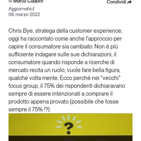
di
Marco Cuppini
Condividi
Articoli
Tutti gli studi e le ricerche
Aggiornata il
Facebook
06 marzo 2022
Opinioni
Dossier
X
Chris Bye
, stratega della customer experience,
Il Numero
oggi ha raccontato come anche l'
approccio per
Linkedin
Interviste
capire il consumatore sia cambiato
. Non è più
Copia Link
Comunicati stampa
sufficiente indagare sulle sue dichiarazioni; il
Video
consumatore quando risponde a ricerche di
Podcast
mercato recita un ruolo, vuole fare bella figura,
qualche volta mente. Ecco perché nei "vecchi"
focus group, il 75% dei rispondenti dichiaravano
Eventi e formazione
sempre di essere intenzionati a comprare il
Tutti gli appuntamenti
prodotto appena provato (possibile che fosse
sempre il 75% !?).
Chi siamo
Newsletter
Contatti