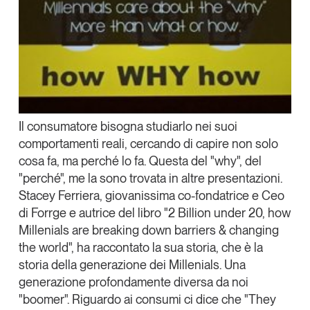
Tendenze Journal
La nostra newsletter nella tua email
Iscriviti
Il consumatore
bisogna studiarlo nei suoi
comportamenti reali
, cercando di capire non solo
cosa fa, ma perché lo fa. Questa del "
why
", del
"perché", me la sono trovata in altre presentazioni.
Stacey Ferriera
, giovanissima co-fondatrice e Ceo
di Forrge e autrice del libro "2 Billion under 20, how
Millenials are breaking down barriers & changing
the world", ha raccontato la sua storia, che è la
storia della
generazione dei Millenials
. Una
Un anno di
generazione profondamente diversa da noi
Tendenze
2026
"boomer". Riguardo ai consumi ci dice che "They