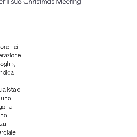
er il suo Christmas Meeting
 ore nei
Un anno di
erazione.
Tendenze
2026
oghi»,
endica
Leggi il magazine
alista e
è uno
goria
nno
nza
rciale