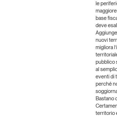
le perifer
maggiore 
base fisc
deve esalt
Aggiungen
nuovi terr
migliora 
territoria
pubblico 
al semplic
eventi di 
perché no
soggiorna
Bastano q
Certament
territorio