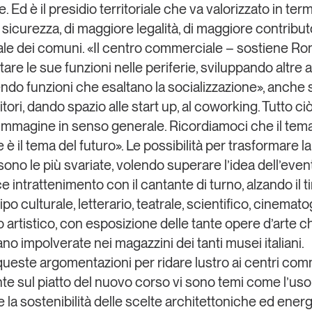
ie. Ed è il presidio territoriale che va valorizzato in term
sicurezza, di maggiore legalità, di maggiore contributo
ale dei comuni. «Il centro commerciale – sostiene R
are le sue funzioni nelle periferie, sviluppando altre at
do funzioni che esaltano la socializzazione», anch
itori, dando spazio alle start up, al coworking. Tutto ci
l’immagine in senso generale. Ricordiamoci che il tem
le è il tema del futuro». Le possibilità per trasformare la 
sono le più svariate, volendo superare l’idea dell’even
e intrattenimento con il cantante di turno, alzando il t
tipo culturale, letterario, teatrale, scientifico, cinemato
 artistico, con esposizione delle tante opere d’arte c
no impolverate nei magazzini dei tanti musei italiani.
ueste argomentazioni per ridare lustro ai centri com
e sul piatto del nuovo corso vi sono temi come l’uso
 e la sostenibilità delle scelte architettoniche ed ener