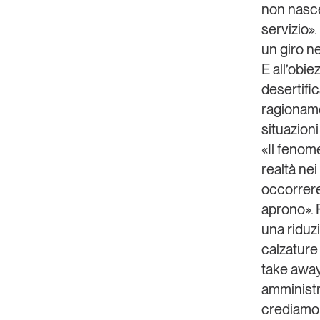
non nasce
servizio».
un giro n
E all’obi
desertifi
ragioname
situazion
«Il fenom
realtà ne
occorrere
aprono». P
una riduz
calzature 
take away
amministr
crediamo 