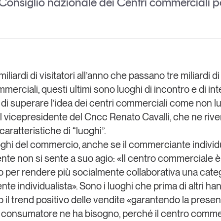
l Consiglio nazionale dei Centri commerciali p
Eventi e formazione
Tutti gli
appuntamenti
miliardi di visitatori all’anno che passano tre miliardi di
Chi siamo
Newsletter
modo
merciali, questi ultimi sono luoghi di incontro e di int
Contatti
sumo e
di superare l’idea dei centri commerciali come non lu
il vicepresidente del
Cncc Renato Cavalli
, che ne riv
caratteristiche di “luoghi”.
Italy
oghi del commercio, anche se il commerciante individu
nte non si sente a suo agio: «Il centro commerciale 
 per rendere più socialmente collaborativa una cate
te individualista». Sono i luoghi che prima di altri ha
o il trend positivo delle vendite «garantendo la prese
l consumatore ne ha bisogno, perché il centro comme