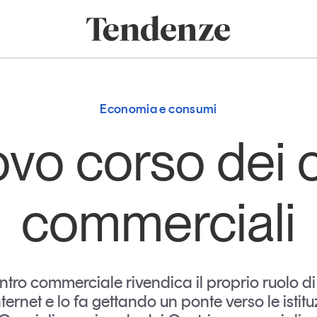
onomia e consumi
Innovazione
Logistica
Retail e brand
Sostenibil
Tendenze
Magazine
Studi e ricerche
Economia e consumi
Articoli
Tutti gli studi e
ovo corso dei 
ricerche
Opinioni
Dossier
Il Numero
commerciali
Interviste
Comunicati stampa
Video
Podcast
centro commerciale rivendica il proprio ruolo di
nternet e lo fa gettando un ponte verso le istituzi