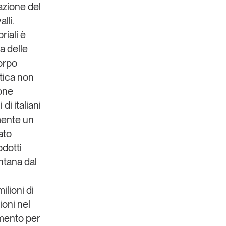
azione del
lli.
riali è
a delle
corpo
stica non
ione
di italiani
mente un
ato
odotti
ntana dal
lioni di
ioni nel
imento per