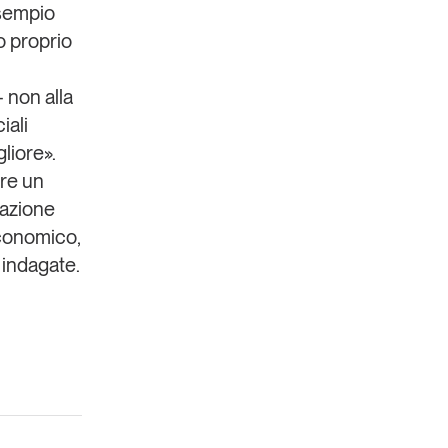
esempio
o proprio
 non alla
iali
gliore».
re un
razione
economico,
 indagate.