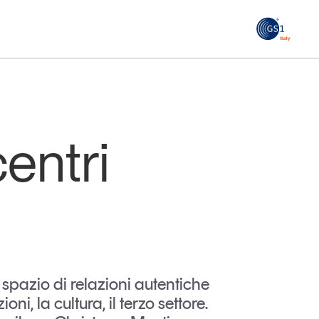
GS1
ità
Tendenze Journal
 le
La nostra newsletter nella tua email
centri
Iscriviti
 spazio di relazioni autentiche
oni, la cultura, il terzo settore.