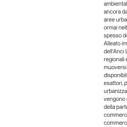
ambiental
ancora da 
aree urban
ormai nel
spesso do
Alleato i
dell’
Anci
regionali
muoversi 
disponibi
esattori, 
urbanizza
vengono sp
della part
commercia
commercial