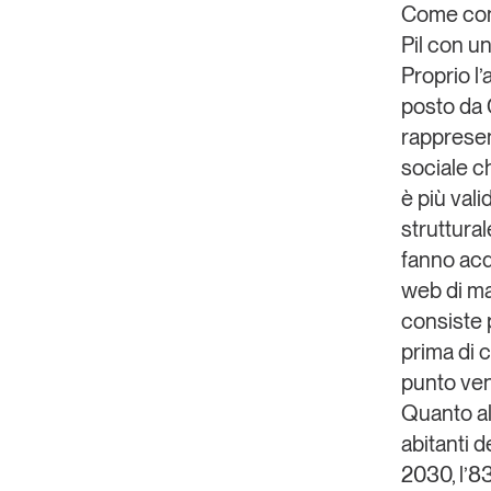
Come cont
Pil con un
Proprio l’
posto da
rapprese
sociale ch
è più val
strutturale
fanno acq
web di mat
consiste p
prima di 
punto ven
Quanto al
abitanti d
2030, l’8