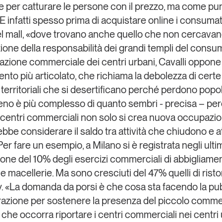
 per catturare le persone con il prezzo, ma come pun
 E infatti spesso prima di acquistare online i consuma
el mall, «dove trovano anche quello che non cercavan
ezione della responsabilità dei grandi templi del consu
cazione commerciale dei centri urbani, Cavalli oppone
nto più articolato, che richiama la debolezza di certe
i territoriali che si desertificano perché perdono popo
eno è più complesso di quanto sembri - precisa – per
i centri commerciali non solo si crea nuova occupazi
bbe considerare il saldo tra attività che chiudono e at
er fare un esempio, a Milano si è registrata negli ulti
ione del 10% degli esercizi commerciali di abbigliamen
e macellerie. Ma sono cresciuti del 47% quelli di rist
. «La domanda da porsi è che cosa sta facendo la pu
azione per sostenere la presenza del piccolo comme
che occorra riportare i centri commerciali nei centri 