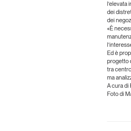
l’elevata
dei distr
dei negozi
«È necess
manutenzi
l’interess
Ed è prop
progetto 
tra centr
ma analiz
A cura di
Foto di M