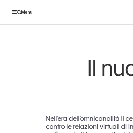
Menu
Ec
Il nu
Economia e consumi
Innovazione
Logistica
Retail e brand
Nell’era dell’omnicanalità il 
contro le relazioni virtuali di i
Sostenibilità