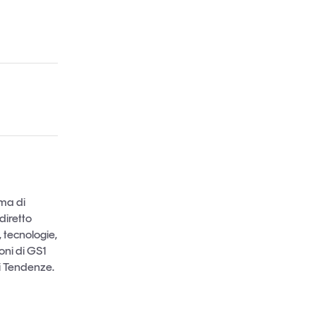
ima di
diretto
 tecnologie,
oni di GS1
di Tendenze.