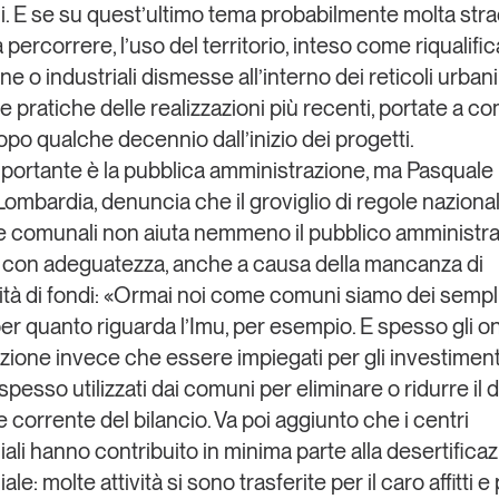
i. E se su quest’ultimo tema probabilmente molta stra
percorrere, l’uso del territorio, inteso come riqualific
e o industriali dismesse all’interno dei reticoli urbani
le pratiche delle realizzazioni più recenti, portate a 
po qualche decennio dall’inizio dei progetti.
mportante è la pubblica amministrazione, ma
Pasquale
Lombardia
, denuncia che il groviglio di regole nazional
 e comunali non aiuta nemmeno il pubblico amministra
con adeguatezza, anche a causa della mancanza di
lità di fondi: «Ormai noi come comuni siamo dei sempl
per quanto riguarda l’Imu, per esempio. E spesso gli on
zione invece che essere impiegati per gli investiment
esso utilizzati dai comuni per eliminare o ridurre il d
e corrente del bilancio. Va poi aggiunto che i centri
li hanno contribuito in minima parte alla desertifica
e: molte attività si sono trasferite per il caro affitti e