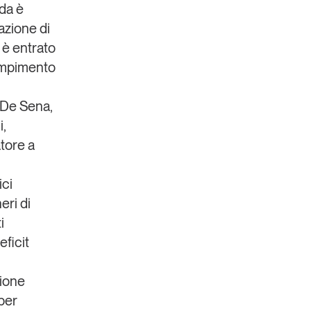
da è
azione di
 è entrato
compimento
 De Sena
,
i,
tore a
ici
eri di
i
eficit
zione
 per