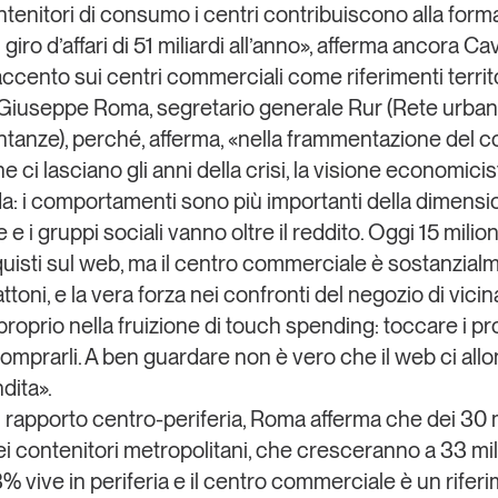
enitori di consumo i centri contribuiscono alla form
 giro d’affari di 51 miliardi all’anno», afferma ancora Cava
accento sui centri commerciali come riferimenti territo
Giuseppe Roma
, segretario generale
Rur
(
Rete urban
ntanze
), perché, afferma, «nella frammentazione del 
e ci lasciano gli anni della crisi, la visione economici
ida: i comportamenti sono più importanti della dimens
 e i gruppi sociali vanno oltre il reddito. Oggi 15 milioni 
uisti sul web, ma il centro commerciale è sostanzial
toni, e la vera forza nei confronti del negozio di vicin
roprio nella fruizione di
touch spending
: toccare i pr
comprarli. A ben guardare non è vero che il web ci allo
dita».
 rapporto centro-periferia, Roma afferma che dei 30 mi
ei contenitori metropolitani, che cresceranno a 33 mil
3% vive in periferia e il centro commerciale è un rifer