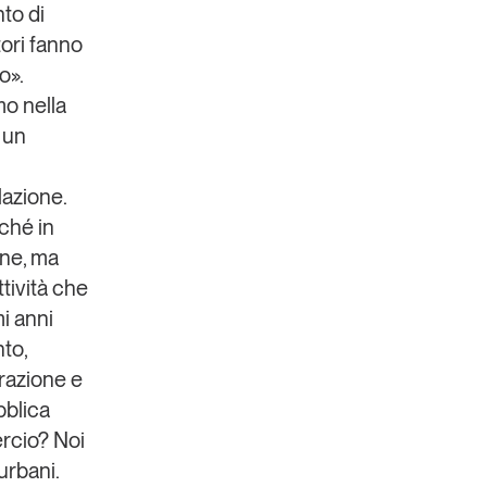
to di
tori fanno
o».
mo nella
 un
lazione.
ché in
one, ma
tività che
mi anni
to,
orazione e
bblica
rcio? Noi
urbani.