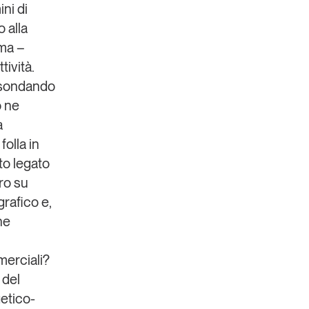
ini di
 alla
oma –
tività.
e sondando
ò ne
a
folla in
to legato
iro su
grafico e,
he
merciali?
 del
getico-