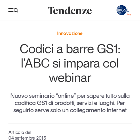
GS
Innovazione
Tendenze
Codici a barre GS1:
Economia e consumi
l’ABC si impara col
Innovazione
webinar
Logistica
Retail e brand
Nuovo seminario “online” per sapere tutto sulla
codifica GS1 di prodotti, servizi e luoghi. Per
Sostenibilità
seguirlo serve solo un collegamento Internet
Grandi temi
Articolo del
Magazine
Studi e ricerche
04 settembre 2015