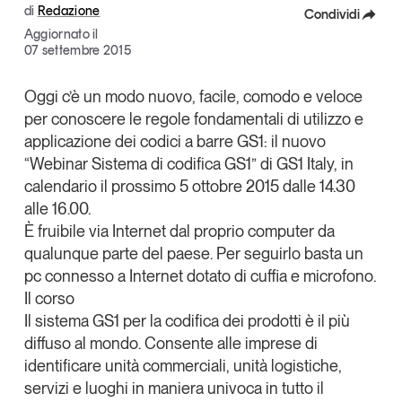
di
Redazione
Condividi
Articoli
Tutti gli studi e le ricerche
Aggiornato il
Opinioni
Facebook
07 settembre 2015
Dossier
X
Il Numero
Oggi c’è un modo nuovo, facile, comodo e veloce
per conoscere le regole fondamentali di utilizzo e
Linkedin
Interviste
applicazione dei codici a barre GS1: il nuovo
Comunicati stampa
Copia Link
“
Webinar Sistema di codifica GS1
” di GS1 Italy, in
Video
calendario il prossimo 5 ottobre 2015 dalle 14.30
Podcast
alle 16.00.
È fruibile via Internet dal proprio computer da
qualunque parte del paese. Per seguirlo basta un
Eventi e formazione
pc connesso a Internet dotato di cuffia e microfono.
Tutti gli appuntamenti
Il corso
Il sistema GS1 per la codifica dei prodotti è il più
Chi siamo
Newsletter
diffuso al mondo. Consente alle imprese di
identificare unità commerciali, unità logistiche,
Contatti
servizi e luoghi in maniera univoca in tutto il