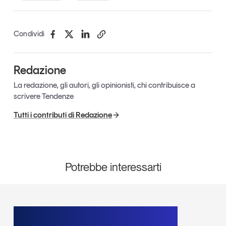
Leggi il magazine
Condividi
Redazione
Tendenze è il magazine di GS1 Italy che racconta in
modo indipendente il cambiamento e le sfide del largo
La redazione, gli autori, gli opinionisti, chi contribuisce a
consumo e dell’economia a professionisti e
scrivere Tendenze
consumatori
Tutti i contributi di Redazione
GS1 Italy
GS1 Italy
GS1 Italy
Tendenze
GS1 Italy
Potrebbe interessarti