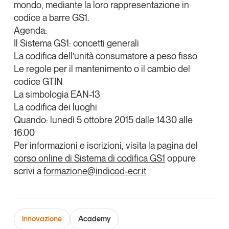
mondo, mediante la loro rappresentazione in
Tendenze Journal
codice a barre GS1.
La nostra newsletter nella tua email
Agenda:
Iscriviti
Il Sistema GS1: concetti generali
La codifica dell’unità consumatore a peso fisso
Le regole per il mantenimento o il cambio del
codice GTIN
La simbologia EAN-13
La codifica dei luoghi
Quando: lunedì 5 ottobre 2015 dalle 14.30 alle
16.00
Per informazioni e iscrizioni, visita la pagina del
corso online di Sistema di codifica GS1
oppure
scrivi a
formazione@indicod-ecr.it
Un anno di
Tendenze
2026
Innovazione
Academy