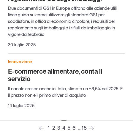
Leggi il magazine
Due documenti di GS1 in Europe offrono alle aziende utili
linee guida su come utilizzare gli standard GS1 per
soddisfare, in ottica di economia circolare, i requisiti del
regolamento sugli imballaggi e i rifiuti da imballaggio in
vigore da febbraio
Tendenze è il magazine di GS1 Italy che racconta in
30 luglio 2025
modo indipendente il cambiamento e le sfide del largo
consumo e dell’economia a professionisti e
consumatori
Innovazione
E-commerce alimentare, conta il
GS1 Italy
GS1 Italy
GS1 Italy
Tendenze
servizio
GS1 Italy
Il canale cresce anche in Italia, stimato un +8,5% nel 2025. E
il prezzo non è il primo driver di acquisto
14 luglio 2025
1
2
3
4
5
6
...
15