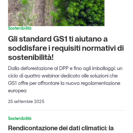
Articoli
Tutti gli studi e le ricerche
Opinioni
Dossier
Sostenibilità
Il Numero
Gli standard GS1 ti aiutano a
Interviste
soddisfare i requisiti normativi di
Comunicati stampa
sostenibilità!
Video
Podcast
Dalla deforestazione al DPP e fino agli imballaggi: un
ciclo di quattro webinar dedicato alle soluzioni che
GS1 offre per affrontare la nuova regolamentazione
Eventi e formazione
europea
Tutti gli appuntamenti
25 settembre 2025
Chi siamo
Newsletter
Sostenibilità
Contatti
Rendicontazione dei dati climatici: la