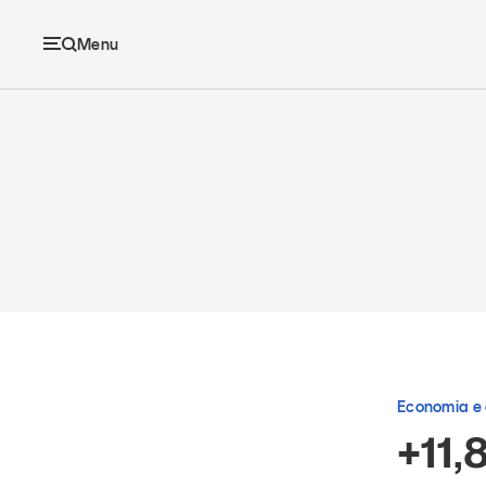
Menu
Ec
Economia e consumi
Innovazione
Logistica
Economia e
Retail e brand
+11,
Sostenibilità