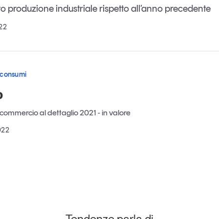
o produzione industriale rispetto all’anno precedente
Eventi e formazione
Tutti gli
22
appuntamenti
 consumi
Chi siamo
Newsletter
modo
%
Contatti
sumo e
 commercio al dettaglio 2021 - in valore
022
Italy