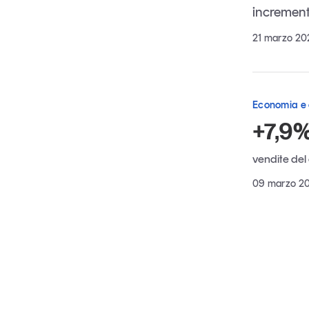
increment
Grandi temi
21 marzo 20
Economia e
Tendenze è il magazine di GS1 Italy che racconta in 
+7,9
indipendente il cambiamento e le sfide del largo con
dell’economia a professionisti e consumatori
vendite del
09 marzo 2
GS1 Italy
GS1 Italy
GS1 Italy
Tendenze
GS1 