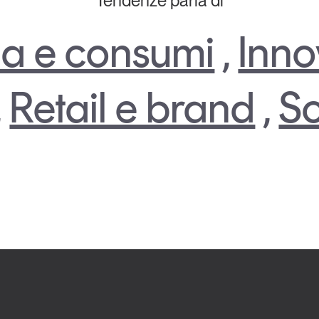
Tendenze parla di
a e consumi
,
Inno
,
Retail e brand
,
So