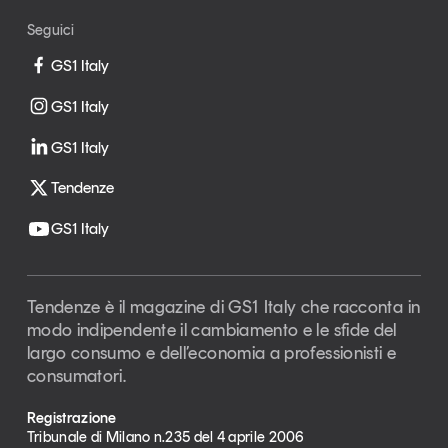
Leggi il magazine
Seguici
GS1 Italy
GS1 Italy
Tendenze è il magazine di GS1 Italy che racconta in
GS1 Italy
modo indipendente il cambiamento e le sfide del largo
consumo e dell’economia a professionisti e
Tendenze
consumatori
GS1 Italy
GS1 Italy
GS1 Italy
GS1 Italy
Tendenze
GS1 Italy
Tendenze è il magazine di GS1 Italy che racconta in
modo indipendente il cambiamento e le sfide del
largo consumo e dell’economia a professionisti e
consumatori.
Registrazione
Tribunale di Milano n.235 del 4 aprile 2006