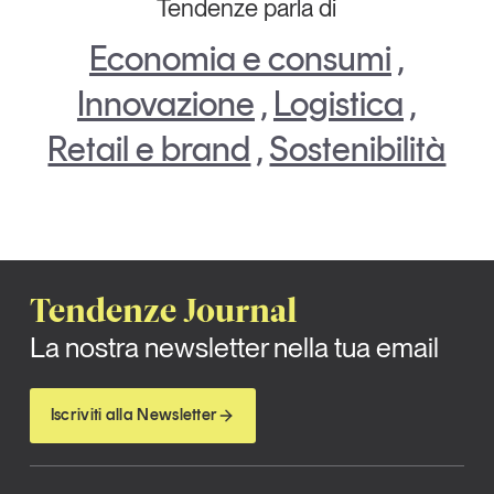
Tendenze parla di
Articoli
Tutti gli studi e le ricerche
Economia e consumi
,
Opinioni
Dossier
Innovazione
,
Logistica
,
Il Numero
Retail e brand
,
Sostenibilità
Interviste
Comunicati stampa
Video
Podcast
Tendenze Journal
Eventi e formazione
La nostra newsletter nella tua email
Tutti gli appuntamenti
Chi siamo
Newsletter
Iscriviti alla Newsletter
Contatti