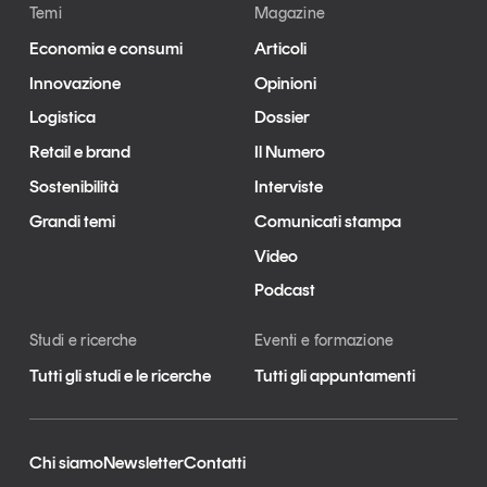
Temi
Magazine
Tendenze Journal
Economia e consumi
Articoli
La nostra newsletter nella tua email
Innovazione
Opinioni
Iscriviti
Logistica
Dossier
Retail e brand
Il Numero
Sostenibilità
Interviste
Grandi temi
Comunicati stampa
Video
Podcast
Studi e ricerche
Eventi e formazione
Tutti gli studi e le ricerche
Tutti gli appuntamenti
Un anno di
Tendenze
2026
Chi siamo
Newsletter
Contatti