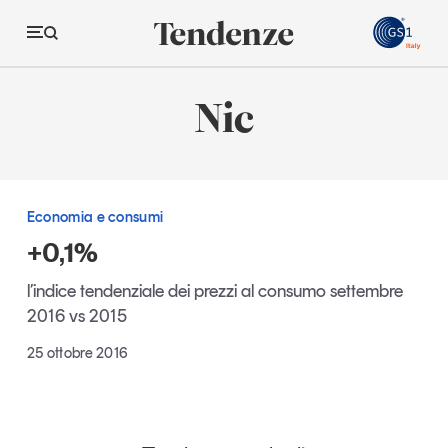
GS
Nic
Tendenze
Economia e consumi
Economia e consumi
Innovazione
+0,1%
Logistica
l’indice tendenziale dei prezzi al consumo settembre
Retail e brand
2016 vs 2015
Sostenibilità
25 ottobre 2016
Grandi temi
Magazine
Studi e ricerche