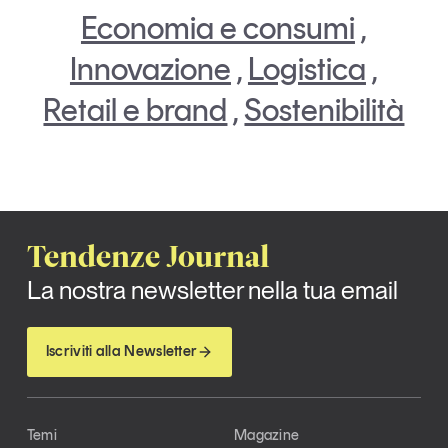
Economia e consumi
,
Articoli
Tutti gli studi e le ricerche
Opinioni
Innovazione
,
Logistica
,
Dossier
Retail e brand
,
Sostenibilità
Il Numero
Interviste
Comunicati stampa
Video
Podcast
Tendenze Journal
Eventi e formazione
La nostra newsletter nella tua email
Tutti gli appuntamenti
Iscriviti alla Newsletter
Chi siamo
Newsletter
Contatti
Temi
Magazine