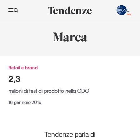
GS
Marca
Tendenze
Economia e consumi
Retail e brand
Innovazione
2,3
Logistica
milioni di test di prodotto nella GDO
Retail e brand
16 gennaio 2019
Sostenibilità
Grandi temi
Tendenze parla di
Magazine
Studi e ricerche