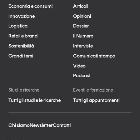
Tendenze Journal
Economia e consumi
Articoli
La nostra newsletter nella tua email
Innovazione
Opinioni
Iscriviti
Logistica
Dossier
Retail e brand
Il Numero
Sostenibilità
Interviste
Grandi temi
Comunicati stampa
Video
Podcast
Studi e ricerche
Eventi e formazione
Tutti gli studi e le ricerche
Tutti gli appuntamenti
Un anno di
Chi siamo
Newsletter
Contatti
Tendenze
2026