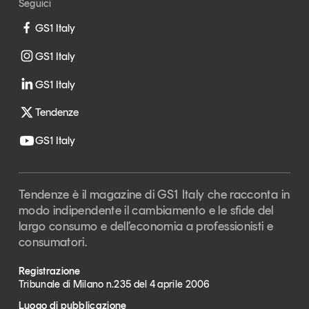
Seguici
Leggi il magazine
GS1 Italy
GS1 Italy
GS1 Italy
Tendenze è il magazine di GS1 Italy che racconta in
Tendenze
modo indipendente il cambiamento e le sfide del largo
consumo e dell’economia a professionisti e
GS1 Italy
consumatori
GS1 Italy
GS1 Italy
GS1 Italy
Tendenze
Tendenze è il magazine di GS1 Italy che racconta in
GS1 Italy
modo indipendente il cambiamento e le sfide del
largo consumo e dell’economia a professionisti e
consumatori.
Registrazione
Tribunale di Milano n.235 del 4 aprile 2006
Luogo di pubblicazione