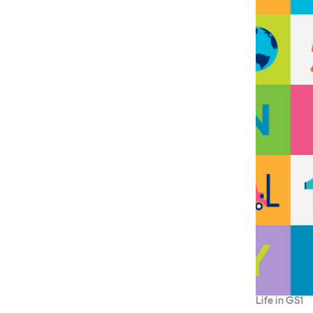
Grandi temi
Tendenze è il magazine di GS1 Italy che racconta in 
indipendente il cambiamento e le sfide del largo con
dell’economia a professionisti e consumatori
GS1 Italy
GS1 Italy
GS1 Italy
Tendenze
GS1 
Life in GS1