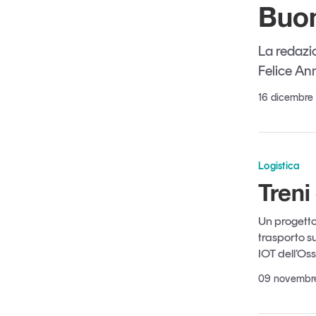
Buon
La redazi
Felice A
16 dicembre
Logistica
Treni
Un progetto 
trasporto s
IOT dell’Oss
09 novembr