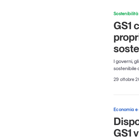
Sostenibilità
GS1 c
propr
soste
I governi, g
sostenibile
29 ottobre 2
Economia e
Dispo
GS1 v