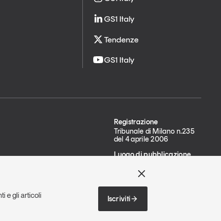
GS1 Italy
Tendenze
GS1 Italy
Registrazione
Tribunale di Milano n.235
del 4 aprile 2006
Luogo di pubblicazione
Milano
 e gli articoli
imer
Dichiarazione di
Iscriviti
accessibilità