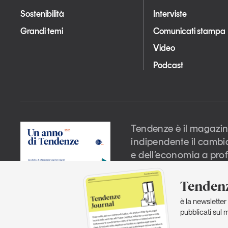
Sostenibilità
Interviste
Grandi temi
Comunicati stampa
Video
Podcast
Tendenze è il magazin
indipendente il cambi
e dell’economia a prof
Tendenz
è la newsletter 
Copyright 2026 © GS1 Italy. Tutti i
C.F. 80140330152
pubblicati sul