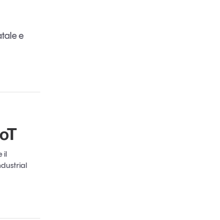
tale e
IoT
 il
dustrial