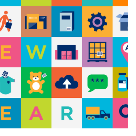
Eventi e formazione
Tutti gli
appuntamenti
Chi siamo
Newsletter
modo
Contatti
sumo e
Italy