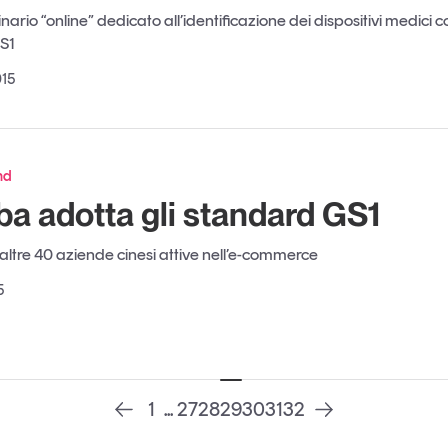
rio “online” dedicato all’identificazione dei dispositivi medici co
S1
015
nd
ba adotta gli standard GS1
altre 40 aziende cinesi attive nell’e-commerce
5
1
...
27
28
29
30
31
32