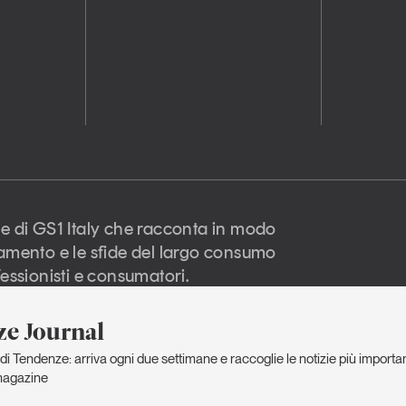
e di GS1 Italy che racconta in modo
amento e le sfide del largo consumo
essionisti e consumatori.
e Journal
di Tendenze: arriva ogni due settimane e raccoglie le notizie più importanti
 diritti riservati -
Privacy
Informativa
Discla
policy
cookie
 magazine