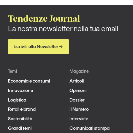
Leggi il magazine
Tendenze Journal
La nostra newsletter nella tua email
Tendenze è il magazine di GS1 Italy che racconta in
Iscriviti alla Newsletter
modo indipendente il cambiamento e le sfide del largo
consumo e dell’economia a professionisti e
consumatori
Temi
Magazine
GS1 Italy
GS1 Italy
GS1 Italy
Tendenze
Economia e consumi
Articoli
GS1 Italy
Innovazione
Opinioni
Logistica
Dossier
Retail e brand
Il Numero
Sostenibilità
Interviste
Grandi temi
Comunicati stampa