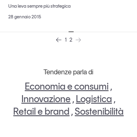
Tendenze Journal
Una leva sempre più strategica
La nostra newsletter nella tua email
28 gennaio 2015
Iscriviti
1
2
Tendenze parla di
Economia e consumi
,
Innovazione
,
Logistica
,
Retail e brand
,
Sostenibilità
Un anno di
Tendenze
2026