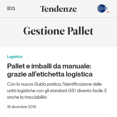
GS
Gestione Pallet
Tendenze
Economia e consumi
Logistica
Innovazione
Pallet e imballi da manuale:
Logistica
grazie all’etichetta logistica
Retail e brand
Con la nuova Guida pratica, l’identificazione delle
Sostenibilità
unità logistiche con gli standard GS1 diventa facile. E
Grandi temi
anche la tracciabilità
18 dicembre 2015
Magazine
Studi e ricerche