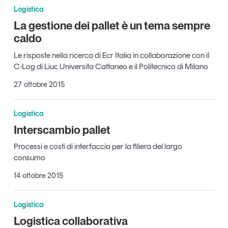
Logistica
Articoli
Tutti gli studi e le ricerche
La gestione dei pallet è un tema sempre
Opinioni
caldo
Dossier
Il Numero
Le risposte nella ricerca di Ecr Italia in collaborazione con il
C-Log di Liuc Universita Cattaneo e il Politecnico di Milano
Interviste
Comunicati stampa
27 ottobre 2015
Video
Podcast
Logistica
Interscambio pallet
Eventi e formazione
Processi e costi di interfaccia per la filiera del largo
consumo
Tutti gli appuntamenti
14 ottobre 2015
Chi siamo
Newsletter
Logistica
Contatti
Logistica collaborativa