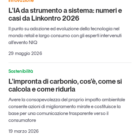
Innovazione
Tendenze Journal
L’IA da strumento a sistema: numeri e
La nostra newsletter nella tua email
casi da Linkontro 2026
Iscriviti
Il punto su adozione ed evoluzione della tecnologia nel
mondo retail e largo consumo con gli esperti intervenuti
all’evento NIQ
29 maggio 2026
Sostenibilità
L’impronta di carbonio, cos’è, come si
calcola e come ridurla
Avere la consapevolezza del proprio impatto ambientale
consente azioni di miglioramento mirate e costituisce la
base per una comunicazione trasparente verso il
consumatore
Un anno di
Tendenze
2026
19 marzo 2026