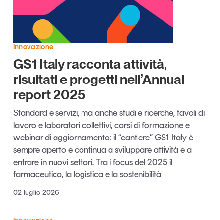
Articoli
Tutti gli studi e le ricerche
Opinioni
Dossier
Innovazione
Il Numero
GS1 Italy racconta attività,
Interviste
risultati e progetti nell’Annual
Comunicati stampa
report 2025
Video
Podcast
Standard e servizi, ma anche studi e ricerche, tavoli di
lavoro e laboratori collettivi, corsi di formazione e
webinar di aggiornamento: il “cantiere” GS1 Italy è
Eventi e formazione
sempre aperto e continua a sviluppare attività e a
Tutti gli appuntamenti
entrare in nuovi settori. Tra i focus del 2025 il
farmaceutico, la logistica e la sostenibilità
Chi siamo
Newsletter
02 luglio 2026
Contatti